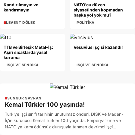
Kandırılmayın ve
NATO'cu düzen
kandırmayın
siyasetinden kopmadan
başka yol yok mu?
LEVENT DÖLEK
POLITIKA
TTB ve Birleşik Metal-İş:
Vesuvius işçisi kazandı!
Aşırı sıcaklarda yasal
koruma
İŞÇI VE SENDIKA
İŞÇI VE SENDIKA
SUNGUR SAVRAN
Kemal Türkler 100 yaşında!
Türkiye işçi sınıfı tarihinin unutulmaz önderi, DİSK ve Maden-
İş'in kurucusu Kemal Türkler 100 yaşında. Emperyalizme ve
NATO'ya karşı ödünsüz duruşuyla tanınan devrimci işçi
önderinin mücadelesi, sınıfın yolunu aydınlatmaya devam