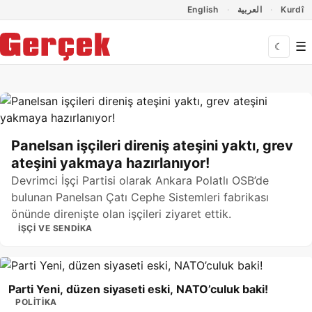
Dil Linkleri
İçeriğe geç
Navigasyonu atla
English
العربية
Kurdî
☰
☾
Gerçek Gazetesi
Panelsan işçileri direniş ateşini yaktı, grev
ateşini yakmaya hazırlanıyor!
Devrimci İşçi Partisi olarak Ankara Polatlı OSB’de
bulunan Panelsan Çatı Cephe Sistemleri fabrikası
önünde direnişte olan işçileri ziyaret ettik.
İŞÇI VE SENDIKA
Parti Yeni, düzen siyaseti eski, NATO’culuk baki!
POLITIKA