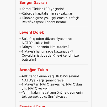
Sungur Savran
Kemal Türkler 100 yaşında!
Küba’da kapitalizmin şakşakçıları
Küba’da çıkar yol: İşçi-emekçi teftişi!
Rektifikasyon! Tricontinental!
Levent Dölek
Solu felç eden düzen siyaseti ve
NATO’culuk zilleti!
Dünya kupasında kimi tutalım?
1 Mayıs’ı hangi irade kazanacak?
Çuvaldızı istibdada iğneyi kendimize
batıralım!
Armağan Tulun
ABD tehditlerine karşı Küba’yı savun!
NATO’ya karşı genel greve!
1 Mayıs’tan NATO zirvesine: NATO’dan
çık, NATO’yu yık!
Yarım kalan hayatların önüne geçmenin
tek gerçek yolu: Sınıf siyaseti
Ertuğrul Oruç