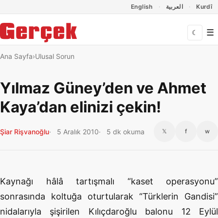
Dil Linkleri
İçeriğe geç
Navigasyonu atla
English
العربية
Kurdî
☰
☾
Ana Sayfa
Ulusal Sorun
Yılmaz Güney’den ve Ahmet
Kaya’dan elinizi çekin!
Şiar Rişvanoğlu
5 Aralık 2010
5 dk okuma
𝕏
f
w
Kaynağı hâlâ tartışmalı “kaset operasyonu”
sonrasında koltuğa oturtularak “Türklerin Gandisi”
nidalarıyla şişirilen Kılıçdaroğlu balonu 12 Eylül