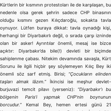
Kürtlerin bir kısmının protestoları ile de karşılaşan, bu
nedenle olsa gerek şehrin sadece CHP binasının
olduğu kısmını gezen Kılıçdaroğlu, sokakta tavla
oynuyor. Lütfen buraya dikkat: tavla oynadığı kişi,
herhangi bir Diyarbakırlı değil, o sırada çarşı izninde
olan bir asker! Ayrıntılar önemli, mesaj ise bizce
açıktır: Diyarbakır’da bile(!) devleti bir biçimde
sahiplenme çabası. Nitekim devamında savaşla, Kürt
Sorunu ile ilgili hiçbir şey söylemeyen Kılıç Bey iki
önemli söz sarf etmiş. Birisi;
“Çocukların elinden
taşları almak lâzım.”
İkincisi ise meşhur devlet-
burjuvazi temcit pilavı (yerseniz):
“Diyarbakır'ı b
bölgenin Paris'i yapmak CHP'nin boynunun
borcudur.”
Kemal Bey, hemen ertesi günü 21