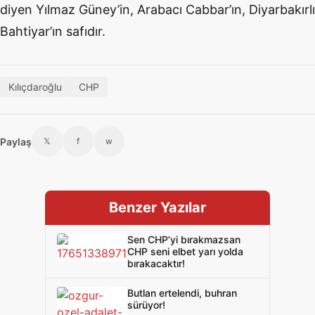
diyen Yılmaz Güney’in, Arabacı Cabbar’ın, Diyarbakırlı
Bahtiyar’ın safıdır.
Kılıçdaroğlu
CHP
Paylaş
𝕏
f
w
Benzer Yazılar
Sen CHP’yi bırakmazsan
CHP seni elbet yarı yolda
bırakacaktır!
Butlan ertelendi, buhran
sürüyor!