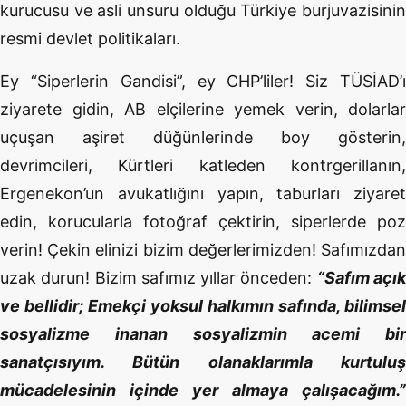
kurucusu ve asli unsuru olduğu Türkiye burjuvazisinin
resmi devlet politikaları.
Ey “Siperlerin Gandisi”, ey CHP’liler! Siz TÜSİAD’ı
ziyarete gidin, AB elçilerine yemek verin, dolarlar
uçuşan aşiret düğünlerinde boy gösterin,
devrimcileri, Kürtleri katleden kontrgerillanın,
Ergenekon’un avukatlığını yapın, taburları ziyaret
edin, korucularla fotoğraf çektirin, siperlerde poz
verin! Çekin elinizi bizim değerlerimizden! Safımızdan
uzak durun! Bizim safımız yıllar önceden:
“Safım açı
ve bellidir; Emekçi yoksul halkımın safında, bilimsel
sosyalizme inanan sosyalizmin acemi bir
sanatçısıyım. Bütün olanaklarımla kurtuluş
mücadelesinin içinde yer almaya çalışacağım.”