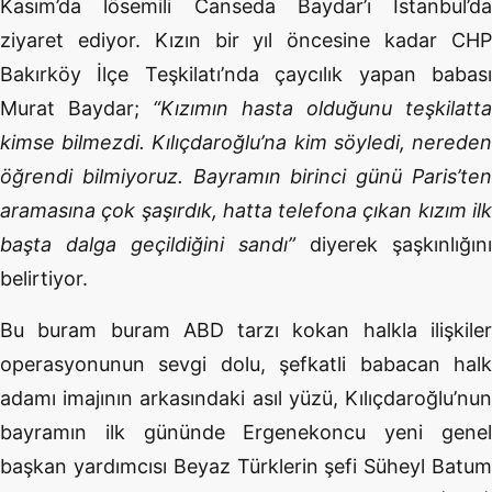
Kasım’da lösemili Canseda Baydar’ı İstanbul’da
ziyaret ediyor. Kızın bir yıl öncesine kadar CHP
Bakırköy İlçe Teşkilatı’nda çaycılık yapan babası
Murat Baydar;
“Kızımın hasta olduğunu teşkilatta
kimse bilmezdi. Kılıçdaroğlu’na kim söyledi, nereden
öğrendi bilmiyoruz. Bayramın birinci günü Paris’ten
aramasına çok şaşırdık, hatta telefona çıkan kızım ilk
başta dalga geçildiğini sandı”
diyerek şaşkınlığını
belirtiyor.
Bu buram buram ABD tarzı kokan halkla ilişkiler
operasyonunun sevgi dolu, şefkatli babacan halk
adamı imajının arkasındaki asıl yüzü, Kılıçdaroğlu’nun
bayramın ilk gününde Ergenekoncu yeni genel
başkan yardımcısı Beyaz Türklerin şefi Süheyl Batum