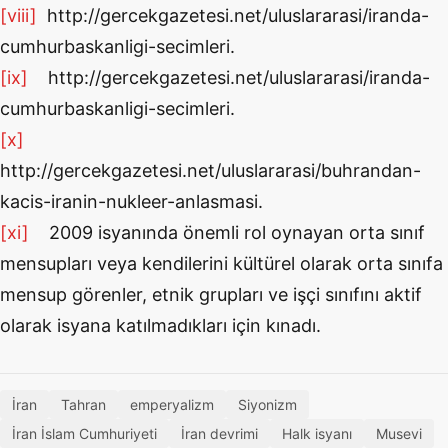
[viii]
http://gercekgazetesi.net/uluslararasi/iranda-
cumhurbaskanligi-secimleri.
[ix]
http://gercekgazetesi.net/uluslararasi/iranda-
cumhurbaskanligi-secimleri.
[x]
http://gercekgazetesi.net/uluslararasi/buhrandan-
kacis-iranin-nukleer-anlasmasi.
[xi]
2009 isyanında önemli rol oynayan orta sınıf
mensupları veya kendilerini kültürel olarak orta sınıfa
mensup görenler, etnik grupları ve işçi sınıfını aktif
olarak isyana katılmadıkları için kınadı.
İran
Tahran
emperyalizm
Siyonizm
İran İslam Cumhuriyeti
İran devrimi
Halk isyanı
Musevi