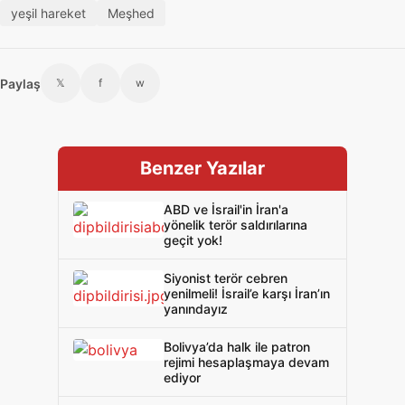
yeşil hareket
Meşhed
Paylaş
𝕏
f
w
Benzer Yazılar
ABD ve İsrail'in İran'a
yönelik terör saldırılarına
geçit yok!
Siyonist terör cebren
yenilmeli! İsrail’e karşı İran’ın
yanındayız
Bolivya’da halk ile patron
rejimi hesaplaşmaya devam
ediyor