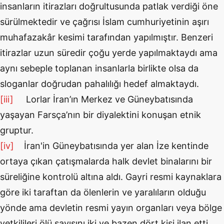
insanların itirazları doğrultusunda patlak verdiği öne
sürülmektedir ve çağrısı İslam cumhuriyetinin aşırı
muhafazakâr kesimi tarafından yapılmıştır. Benzeri
itirazlar uzun süredir çoğu yerde yapılmaktaydı ama
aynı sebeple toplanan insanlarla birlikte olsa da
sloganlar doğrudan pahalılığı hedef almaktaydı.
[iii]
Lorlar İran’ın Merkez ve Güneybatısında
yaşayan Farsça’nın bir diyalektini konuşan etnik
gruptur.
[iv]
İran'in Güneybatısında yer alan İze kentinde
ortaya çıkan çatışmalarda halk devlet binalarını bir
süreliğine kontrolü altına aldı. Gayri resmi kaynaklara
göre iki taraftan da ölenlerin ve yaralıların olduğu
yönde ama devletin resmi yayın organları veya bölge
yetkilileri ölü sayısını iki ve bazen dört kişi ilan etti