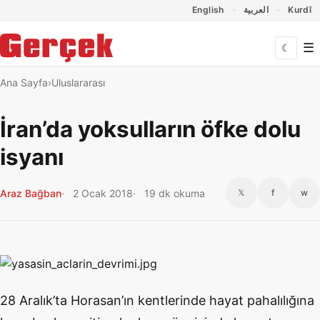
Dil Linkleri
İçeriğe geç
Navigasyonu atla
English
العربية
Kurdî
☰
☾
Ana Sayfa
Uluslararası
İran’da yoksulların öfke dolu
isyanı
Araz Bağban
2 Ocak 2018
19 dk okuma
𝕏
f
w
28 Aralık’ta Horasan’ın kentlerinde hayat pahalılığına