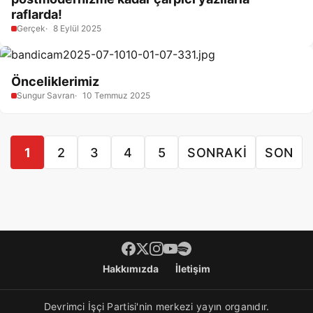
raflarda!
Gerçek
8 Eylül 2025
Önceliklerimiz
Sungur Savran
10 Temmuz 2025
1
2
3
4
5
SONRAKI
SON
Footer menü
Hakkımızda
İletişim
Devrimci İşçi Partisi'nin merkezi yayın organıdır.