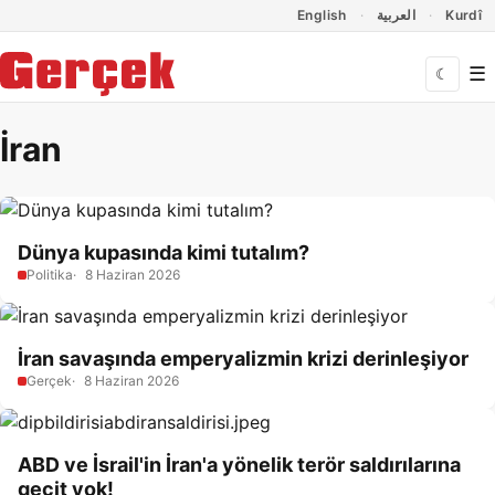
Dil Linkleri
İçeriğe geç
Navigasyonu atla
English
العربية
Kurdî
☰
☾
İran
Dünya kupasında kimi tutalım?
Politika
8 Haziran 2026
İran savaşında emperyalizmin krizi derinleşiyor
Gerçek
8 Haziran 2026
ABD ve İsrail'in İran'a yönelik terör saldırılarına
geçit yok!