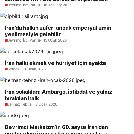
Devrimci İşçi Partisi
16 January 2026
İran’da halkın zaferi ancak emperyalizmin
yenilmesiyle gelebilir
Devrimci İşçi Partisi
15 Ocak 2026
İran halkı ekmek ve hürriyet için ayakta
Gerçek
11 Ocak 2026
İran sokakları: Ambargo, istibdat ve yalnız
bırakılan halk
Behnaz Tebrizi
8 Ocak 2026
Devrimci Marksizm’in 60. sayısı İran’dan
postmodernizme kadar çarpıcı yazılarla