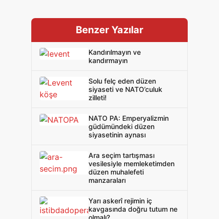
Benzer Yazılar
Kandırılmayın ve
kandırmayın
Solu felç eden düzen
siyaseti ve NATO’culuk
zilleti!
NATO PA: Emperyalizmin
güdümündeki düzen
siyasetinin aynası
Ara seçim tartışması
vesilesiyle memleketimden
düzen muhalefeti
manzaraları
Yarı askerî rejimin iç
kavgasında doğru tutum ne
olmalı?