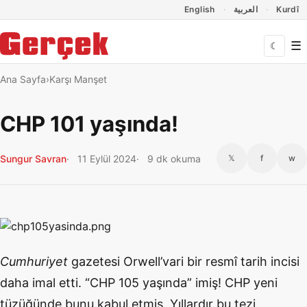
Dil Linkleri
İçeriğe geç
Navigasyonu atla
English
العربية
Kurdî
☰
☾
Ana Sayfa
Karşı Manşet
CHP 101 yaşında!
Sungur Savran
11 Eylül 2024
9 dk okuma
𝕏
f
w
Cumhuriyet
gazetesi Orwell’vari bir resmî tarih incisi
daha imal etti. “CHP 105 yaşında” imiş! CHP yeni
tüzüğünde bunu kabul etmiş. Yıllardır bu tezi