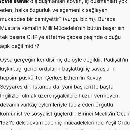
içine alarak
dış düşmanları kovan, iç düşmanları yok
eden, halka özgürlük ve egemenlik sağlayan
mukaddes bir cemiyettir” (vurgu bizim). Burada
Mustafa Kemal’in Millî Mücadele’nin bütün başarısını
tek başına CHP’ye atfetme çabası peşinde olduğu
açık değil midir?
Oysa gerçeğin kendisi hiç de öyle değildir. Padişah’ın
kışkırttığı gerici orduların başlattığı iç savaşların
hepsini püskürten Çerkes Ethem’in Kuvayı
Seyyaresi’dir. İstanbul’da, yani başkentte başta
İngilizler olmak üzere işgalcilere huzur vermeyen,
devamlı vurkaç eylemleriyle taciz eden örgütlü
komünist ve sosyalist güçlerdir. Birinci Meclis’in Ocak
1921’e dek devam eden iç mücadelelerinde Yeşil Ordu