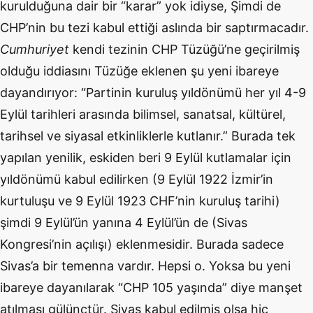
kurulduğuna dair bir “karar” yok idiyse, Şimdi de
CHP’nin bu tezi kabul ettiği aslında bir saptırmacadır.
Cumhuriyet
kendi tezinin CHP Tüzüğü’ne geçirilmiş
olduğu iddiasını Tüzüğe eklenen şu yeni ibareye
dayandırıyor: “Partinin kuruluş yıldönümü her yıl 4-9
Eylül tarihleri arasında bilimsel, sanatsal, kültürel,
tarihsel ve siyasal etkinliklerle kutlanır.” Burada tek
yapılan yenilik, eskiden beri 9 Eylül kutlamalar için
yıldönümü kabul edilirken (9 Eylül 1922 İzmir’in
kurtuluşu ve 9 Eylül 1923 CHF’nin kuruluş tarihi)
şimdi 9 Eylül’ün yanına 4 Eylül’ün de (Sivas
Kongresi’nin açılışı) eklenmesidir. Burada sadece
Sivas’a bir temenna vardır. Hepsi o. Yoksa bu yeni
ibareye dayanılarak “CHP 105 yaşında” diye manşet
atılması gülünçtür. Sivas kabul edilmiş olsa hiç