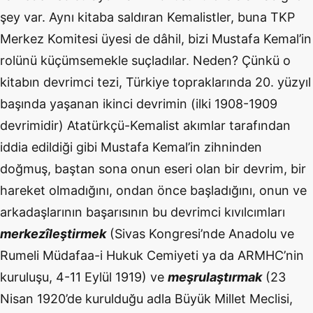
şey var. Aynı kitaba saldıran Kemalistler, buna TKP
Merkez Komitesi üyesi de dâhil, bizi Mustafa Kemal’in
rolünü küçümsemekle suçladılar. Neden? Çünkü o
kitabın devrimci tezi, Türkiye topraklarında 20. yüzyıl
başında yaşanan ikinci devrimin (ilki 1908-1909
devrimidir) Atatürkçü-Kemalist akımlar tarafından
iddia edildiği gibi Mustafa Kemal’in zihninden
doğmuş, baştan sona onun eseri olan bir devrim, bir
hareket olmadığını, ondan önce başladığını, onun ve
arkadaşlarının başarısının bu devrimci kıvılcımları
merkezîleştirmek
(Sivas Kongresi’nde Anadolu ve
Rumeli Müdafaa-i Hukuk Cemiyeti ya da ARMHC’nin
kuruluşu, 4-11 Eylül 1919) ve
meşrulaştırmak
(23
Nisan 1920’de kurulduğu adla Büyük Millet Meclisi,