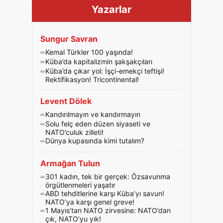
Yazarlar
Sungur Savran
Kemal Türkler 100 yaşında!
Küba’da kapitalizmin şakşakçıları
Küba’da çıkar yol: İşçi-emekçi teftişi!
Rektifikasyon! Tricontinental!
Levent Dölek
Kandırılmayın ve kandırmayın
Solu felç eden düzen siyaseti ve
NATO’culuk zilleti!
Dünya kupasında kimi tutalım?
Armağan Tulun
301 kadın, tek bir gerçek: Özsavunma
örgütlenmeleri yaşatır
ABD tehditlerine karşı Küba’yı savun!
NATO’ya karşı genel greve!
1 Mayıs’tan NATO zirvesine: NATO’dan
çık, NATO’yu yık!