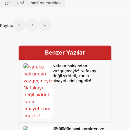
işçi
sınıf
sınıf mücadelesi
Paylaş
𝕏
f
w
Benzer Yazılar
Nafaka hakkından
vazgeçmeyiz! Nafakayı
değil şiddeti, kadın
cinayetlerini engelle!
Kötülüğün sınıf karakteri ve