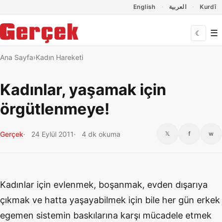
Dil Linkleri
İçeriğe geç
Navigasyonu atla
English
العربية
Kurdî
☰
☾
Ana Sayfa
Kadın Hareketi
Kadınlar, yaşamak için
örgütlenmeye!
Gerçek
24 Eylül 2011
4 dk okuma
𝕏
f
w
Kadınlar için evlenmek, boşanmak, evden dışarıya
çıkmak ve hatta yaşayabilmek için bile her gün erkek
egemen sistemin baskılarına karşı mücadele etmek