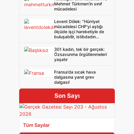
Mehmet Türkmen’in sınıf
mücadelesi
Levent Dölek: "Hürriyet
mücadelesi CHP’yi aştığı
ölçüde işçi hareketiyle de
buluşabilir, istibdadın
korkulu rüyasıdır bu"
301 kadın, tek bir gerçek:
Özsavunma örgütlenmeleri
yaşatır
Fransa’da sıcak hava
dalgasına yanıt grev
dalgası!
Son Sayı
Tüm Sayılar