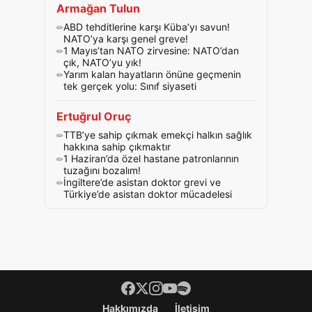
Armağan Tulun
ABD tehditlerine karşı Küba’yı savun!
NATO’ya karşı genel greve!
1 Mayıs’tan NATO zirvesine: NATO’dan
çık, NATO’yu yık!
Yarım kalan hayatların önüne geçmenin
tek gerçek yolu: Sınıf siyaseti
Ertuğrul Oruç
TTB’ye sahip çıkmak emekçi halkın sağlık
hakkına sahip çıkmaktır
1 Haziran’da özel hastane patronlarının
tuzağını bozalım!
İngiltere’de asistan doktor grevi ve
Türkiye’de asistan doktor mücadelesi
Footer menü
Hakkımızda
İletişim