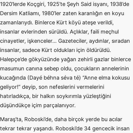
1920’lerde Koçgiri, 1925’te Şeyh Said isyanı, 1938’de
Dersim Katliamı, 1980’ler zaten karanlığın en koyu
zamanlarıydı. Binlerce Kürt köyü ateşe verildi,
insanlar evlerinden sürüldü. Açlıklar, faili meçhul
cinayetler, işkenceler… Gazeteciler, aydınlar, sıradan
insanlar, sadece Kürt oldukları için öldürüldü.
Halepçe’de gökyüzünde yağan zehirli gazlar binlerce
masumun canına sebep oldu, çocukların annelerinin
kucağında (Dayé béhna séva té) “Anne elma kokusu
geliyor!” deyip, son nefeslerini vermelerini
hatırladıkça, bir halkın soykırımla yüzleştiğini
düşündükçe içim parçalanıyor.
Maraş’ta, Roboski’de, daha birçok yerde bu acılar
tekrar tekrar yaşandı. Roboski’de 34 gencecik insan