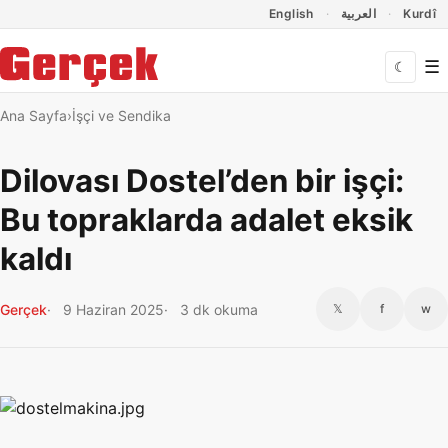
Dil Linkleri
İçeriğe geç
Navigasyonu atla
English
العربية
Kurdî
☰
☾
Ana Sayfa
İşçi ve Sendika
Dilovası Dostel’den bir işçi:
Bu topraklarda adalet eksik
kaldı
Gerçek
9 Haziran 2025
3 dk okuma
𝕏
f
w