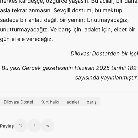
herkes kardeşçe, özgürce yaşasın. Bu acılar, bir daha
asla tekrarlanmasın. Sevgili dostum, bu mektup
sadece bir anlatı değil, bir yemin: Unutmayacağız,
unutturmayacağız. Ve barış için, adalet için, elbet bir
gün el ele vereceğiz.
Dilovası Dostel’den bir işçi
Bu yazı Gerçek gazetesinin Haziran 2025 tarihli 189.
sayısında yayınlanmıştır.
Dilovası Dostel
Kürt halkı
adalet
barış
Paylaş
𝕏
f
w