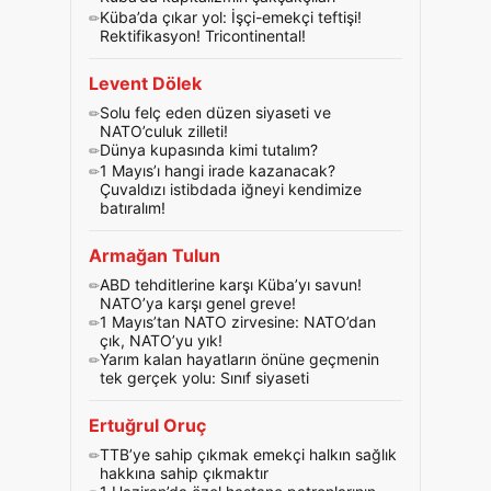
Küba’da çıkar yol: İşçi-emekçi teftişi!
Rektifikasyon! Tricontinental!
Levent Dölek
Solu felç eden düzen siyaseti ve
NATO’culuk zilleti!
Dünya kupasında kimi tutalım?
1 Mayıs’ı hangi irade kazanacak?
Çuvaldızı istibdada iğneyi kendimize
batıralım!
Armağan Tulun
ABD tehditlerine karşı Küba’yı savun!
NATO’ya karşı genel greve!
1 Mayıs’tan NATO zirvesine: NATO’dan
çık, NATO’yu yık!
Yarım kalan hayatların önüne geçmenin
tek gerçek yolu: Sınıf siyaseti
Ertuğrul Oruç
TTB’ye sahip çıkmak emekçi halkın sağlık
hakkına sahip çıkmaktır