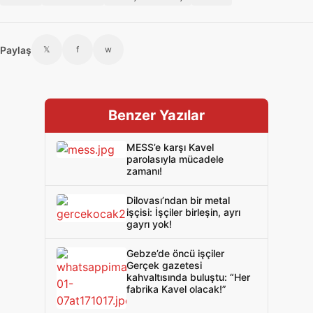
Paylaş
𝕏
f
w
Benzer Yazılar
MESS’e karşı Kavel
parolasıyla mücadele
zamanı!
Dilovası’ndan bir metal
işçisi: İşçiler birleşin, ayrı
gayrı yok!
Gebze’de öncü işçiler
Gerçek gazetesi
kahvaltısında buluştu: “Her
fabrika Kavel olacak!”