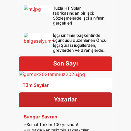
Tuzla HT Solar
fabrikasından bir işçi:
Sözleşmelerde işçi sınıfının
gerçekleri
İşçi sınıfının başkentinde
üçüncüsü düzenlenen Öncü
İşçi Şûrası işgallerden,
grevlerden ve direnişlerden
aldığı güçle geleceğe umut
oldu!
Son Sayı
Tüm Sayılar
Yazarlar
Sungur Savran
Kemal Türkler 100 yaşında!
Küba’da kapitalizmin şakşakçıları