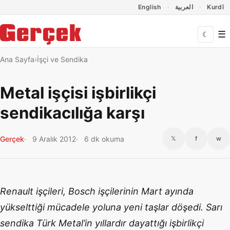
Dil Linkleri
İçeriğe geç
Navigasyonu atla
English
العربية
Kurdî
☰
☾
Ana Sayfa
İşçi ve Sendika
Metal işçisi işbirlikçi
sendikacılığa karşı
Gerçek
9 Aralık 2012
6 dk okuma
𝕏
f
w
Renault işçileri, Bosch işçilerinin Mart ayında
yükselttiği mücadele yoluna yeni taşlar döşedi. Sarı
sendika Türk Metal’in yıllardır dayattığı işbirlikçi