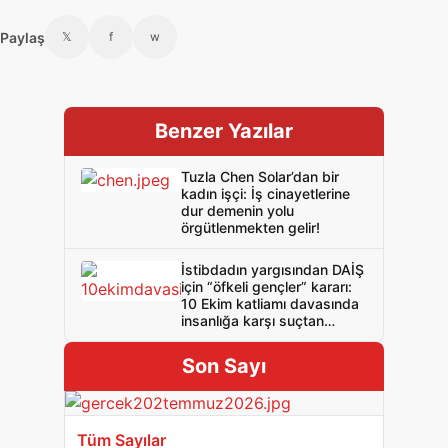
Paylaş
𝕏
f
w
Benzer Yazılar
Tuzla Chen Solar’dan bir
kadın işçi: İş cinayetlerine
dur demenin yolu
örgütlenmekten gelir!
İstibdadın yargısından DAİŞ
için “öfkeli gençler” kararı:
10 Ekim katliamı davasında
insanlığa karşı suçtan
beraat çıktı!
Son Sayı
Tüm Sayılar