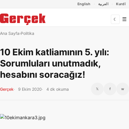
Dil Linkleri
İçeriğe geç
Navigasyonu atla
English
العربية
Kurdî
☰
☾
Ana Sayfa
Politika
10 Ekim katliamının 5. yılı:
Sorumluları unutmadık,
hesabını soracağız!
Gerçek
9 Ekim 2020
4 dk okuma
𝕏
f
w