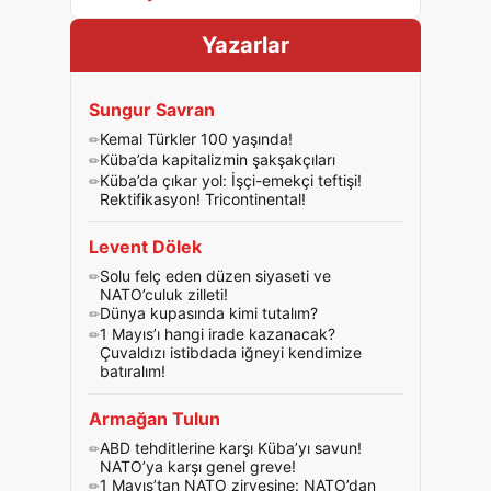
Yazarlar
Sungur Savran
Kemal Türkler 100 yaşında!
Küba’da kapitalizmin şakşakçıları
Küba’da çıkar yol: İşçi-emekçi teftişi!
Rektifikasyon! Tricontinental!
Levent Dölek
Solu felç eden düzen siyaseti ve
NATO’culuk zilleti!
Dünya kupasında kimi tutalım?
1 Mayıs’ı hangi irade kazanacak?
Çuvaldızı istibdada iğneyi kendimize
batıralım!
Armağan Tulun
ABD tehditlerine karşı Küba’yı savun!
NATO’ya karşı genel greve!
1 Mayıs’tan NATO zirvesine: NATO’dan