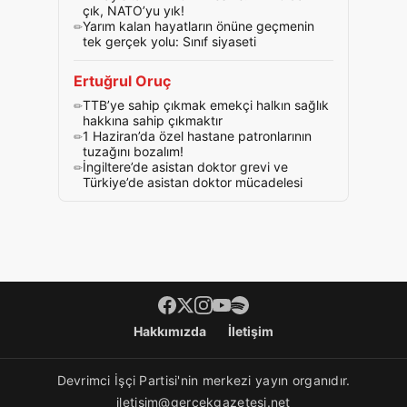
çık, NATO’yu yık!
Yarım kalan hayatların önüne geçmenin
tek gerçek yolu: Sınıf siyaseti
Ertuğrul Oruç
TTB’ye sahip çıkmak emekçi halkın sağlık
hakkına sahip çıkmaktır
1 Haziran’da özel hastane patronlarının
tuzağını bozalım!
İngiltere’de asistan doktor grevi ve
Türkiye’de asistan doktor mücadelesi
Footer menü
Hakkımızda
İletişim
Devrimci İşçi Partisi'nin merkezi yayın organıdır.
iletisim@gercekgazetesi.net