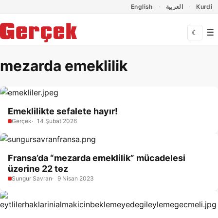
Dil Linkleri
İçeriğe geç
Navigasyonu atla
English
العربية
Kurdî
☰
☾
mezarda emeklilik
Emeklilikte sefalete hayır!
Gerçek
14 Şubat 2026
Fransa’da “mezarda emeklilik” mücadelesi
üzerine 22 tez
Sungur Savran
9 Nisan 2023