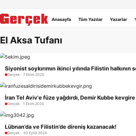
Dil Linkleri
İçeriğe geç
Navigasyonu atla
Ana menü
Anasayfa
Tüm Yazılar
Yazarlar
El Aksa Tufanı
Siyonist soykırımın ikinci yılında Filistin halkının
Gerçek
7 Ekim 2025
İran Tel Aviv'e füze yağdırdı, Demir Kubbe kevgir
Gerçek
1 Ekim 2024
Lübnan’da ve Filistin’de direniş kazanacak!
Gerçek
30 Eylül 2024