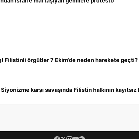
ndan İsrail’e mal taşıyan gemilere protesto
ş! Filistinli örgütler 7 Ekim’de neden harekete geçti?
 Siyonizme karşı savaşında Filistin halkının kayıtsız