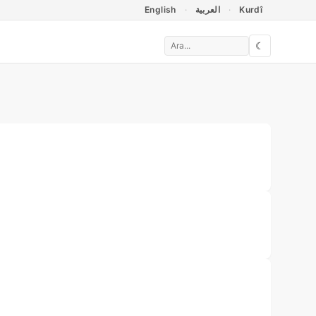
English
العربية
Kurdî
☾