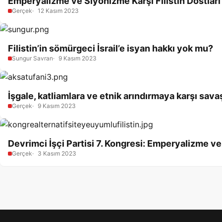
Emperyalizme ve Siyonizme Karşı Filistin Dostları’
Gerçek
12 Kasım 2023
Filistin’in sömürgeci İsrail’e isyan hakkı yok mu?
Sungur Savran
9 Kasım 2023
İşgale, katliamlara ve etnik arındırmaya karşı sava
Gerçek
9 Kasım 2023
Devrimci İşçi Partisi 7. Kongresi: Emperyalizme ve
Gerçek
3 Kasım 2023