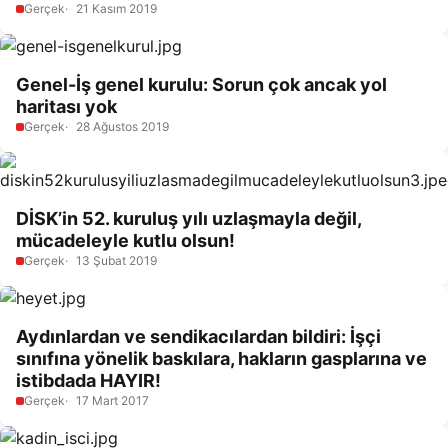
Gerçek
21 Kasım 2019
Genel-İş genel kurulu: Sorun çok ancak yol
haritası yok
Gerçek
28 Ağustos 2019
DİSK’in 52. kuruluş yılı uzlaşmayla değil,
mücadeleyle kutlu olsun!
Gerçek
13 Şubat 2019
Aydınlardan ve sendikacılardan bildiri: İşçi
sınıfına yönelik baskılara, hakların gasplarına ve
istibdada HAYIR!
Gerçek
17 Mart 2017