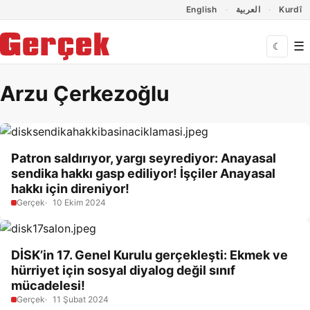
Dil Linkleri
İçeriğe geç
Navigasyonu atla
English
العربية
Kurdî
☰
☾
Arzu Çerkezoğlu
Patron saldırıyor, yargı seyrediyor: Anayasal
sendika hakkı gasp ediliyor! İşçiler Anayasal
hakkı için direniyor!
Gerçek
10 Ekim 2024
DİSK’in 17. Genel Kurulu gerçekleşti: Ekmek ve
hürriyet için sosyal diyalog değil sınıf
mücadelesi!
Gerçek
11 Şubat 2024