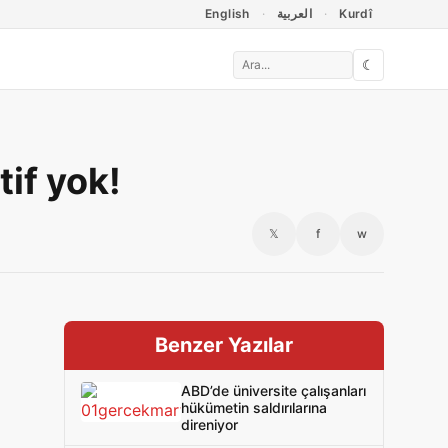
English
العربية
Kurdî
☾
tif yok!
𝕏
f
w
Benzer Yazılar
ABD’de üniversite çalışanları
hükümetin saldırılarına
direniyor