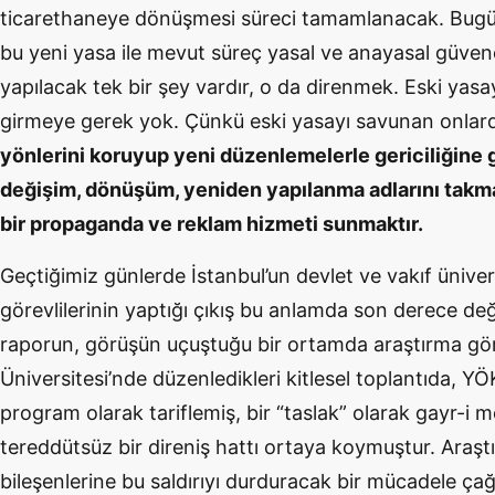
ticarethaneye dönüşmesi süreci tamamlanacak. Bugü
bu yeni yasa ile mevut süreç yasal ve anayasal güv
yapılacak tek bir şey vardır, o da direnmek. Eski ya
girmeye gerek yok. Çünkü eski yasayı savunan onlard
yönlerini koruyup yeni düzenlemelerle gericiliğine g
değişim, dönüşüm, yeniden yapılanma adlarını takm
bir propaganda ve reklam hizmeti sunmaktır.
Geçtiğimiz günlerde İstanbul’un devlet ve vakıf ünive
görevlilerinin yaptığı çıkış bu anlamda son derece değer
raporun, görüşün uçuştuğu bir ortamda araştırma göre
Üniversitesi’nde düzenledikleri kitlesel toplantıda, YÖK
program olarak tariflemiş, bir “taslak” olarak gayr-i 
tereddütsüz bir direniş hattı ortaya koymuştur. Araştı
bileşenlerine bu saldırıyı durduracak bir mücadele ça