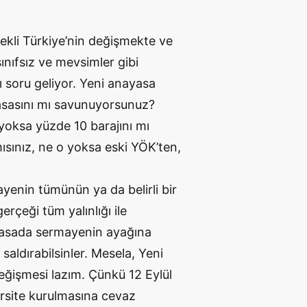
ekli Türkiye’nin değişmekte ve
nıfsız ve mevsimler gibi
ı soru geliyor. Yeni anayasa
yasasını mı savunuyorsunuz?
 yoksa yüzde 10 barajını mı
ısınız, ne o yoksa eski YÖK’ten,
yenin tümünün ya da belirli bir
erçeği tüm yalınlığı ile
ayasada sermayenin ayağına
aldırabilsinler. Mesela, Yeni
eğişmesi lazım. Çünkü 12 Eylül
ersite kurulmasına cevaz