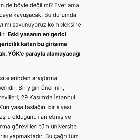
n de böyle değil mi? Evet ama
enceye kavuşacak. Bu durumda
sayı mı savunuyoruz kompleksine
ır.
Eski yasanın en gerici
ericilik katan bu girişime
ak, YÖK’e parayla alamayacağı
rsitelerinden araştırma
lidir. Bir yığın önerinin,
vlileri, 29 Kasım’da İstanbul
’ün yasa taslağını bir siyasi
meşru olduğunu ilan etmiş ve
rma görevlileri tüm üniversite
ğrısı yapmaktadır. Bu çağrı tüm