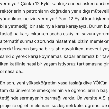
vermiyor! Çünkü 12 Eylül kanlı işkenceci askeri darbe
rektörlerinin patronların doğrudan yer aldığı mütevell
yönetilmesine izin vermiyor! Yani 12 Eylül kanlı işkence
bile yetmediği bir saldırıyla karşı karşıyayız. Durum 
taslağına karşı çıkarken acaba eskiyi mi savunuyorum
alternatif sunmak zorunda hissetmek bizim memleketi
gerek! İnsanın başına bir silah dayalı iken, mevcu
sanki diyerek karşı koymaması kadar anlamsız bir tavır
iken katilinle nasıl bir yaşam istiyoruz tartışmasına 
olmasa da…
En son, yeni yükseköğretim yasa taslağı diye YÖK’ün 
tam da üniversite emekçilerinin ve öğrencilerinin başın
tetiğinde sermayenin parmağı vardır. Üniversite A.Ş. 
proje ile öğretim elemanı sözleşmeli köle, öğrenci de 