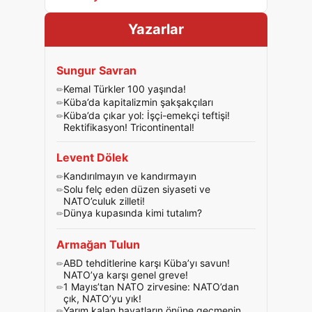
Yazarlar
Sungur Savran
Kemal Türkler 100 yaşında!
Küba’da kapitalizmin şakşakçıları
Küba’da çıkar yol: İşçi-emekçi teftişi!
Rektifikasyon! Tricontinental!
Levent Dölek
Kandırılmayın ve kandırmayın
Solu felç eden düzen siyaseti ve
NATO’culuk zilleti!
Dünya kupasında kimi tutalım?
Armağan Tulun
ABD tehditlerine karşı Küba’yı savun!
NATO’ya karşı genel greve!
1 Mayıs’tan NATO zirvesine: NATO’dan
çık, NATO’yu yık!
Yarım kalan hayatların önüne geçmenin