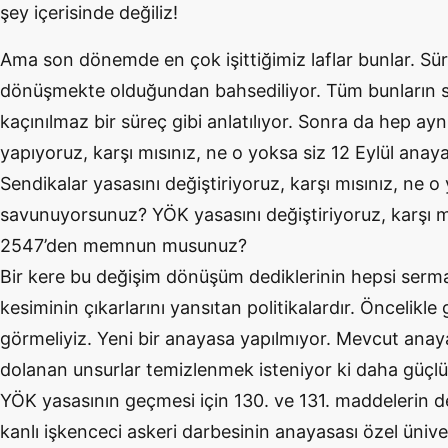
şey içerisinde değiliz!
Ama son dönemde en çok işittiğimiz laflar bunlar. Sür
dönüşmekte olduğundan bahsediliyor. Tüm bunların sı
kaçınılmaz bir süreç gibi anlatılıyor. Sonra da hep ayn
yapıyoruz, karşı mısınız, ne o yoksa siz 12 Eylül ana
Sendikalar yasasını değiştiriyoruz, karşı mısınız, ne o
savunuyorsunuz? YÖK yasasını değiştiriyoruz, karşı m
2547’den memnun musunuz?
Bir kere bu değişim dönüşüm dediklerinin hepsi serma
kesiminin çıkarlarını yansıtan politikalardır. Öncelikle g
görmeliyiz. Yeni bir anayasa yapılmıyor. Mevcut an
dolanan unsurlar temizlenmek isteniyor ki daha güçlü s
YÖK yasasının geçmesi için 130. ve 131. maddelerin d
kanlı işkenceci askeri darbesinin anayasası özel üniv