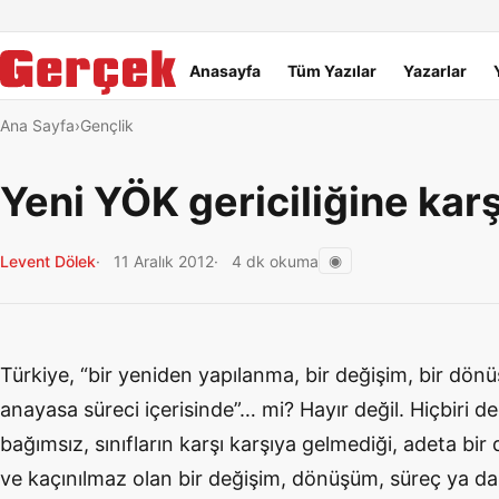
Dil Linkleri
İçeriğe geç
Navigasyonu atla
Ana menü
Anasayfa
Tüm Yazılar
Yazarlar
Ana Sayfa
Gençlik
Yeni YÖK gericiliğine karş
◉
Levent Dölek
11 Aralık 2012
4 dk okuma
Türkiye, “bir yeniden yapılanma, bir değişim, bir dönüş
anayasa süreci içerisinde”… mi? Hayır değil. Hiçbiri değ
bağımsız, sınıfların karşı karşıya gelmediği, adeta bir
ve kaçınılmaz olan bir değişim, dönüşüm, süreç ya da