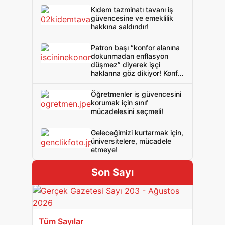
Kıdem tazminatı tavanı iş
güvencesine ve emeklilik
hakkına saldırıdır!
Patron başı “konfor alanına
dokunmadan enflasyon
düşmez” diyerek işçi
haklarına göz dikiyor! Konfor
varsa patronlarda var!
İşçide bıçak kemiğe
Öğretmenler iş güvencesini
dayandı!
korumak için sınıf
mücadelesini seçmeli!
Geleceğimizi kurtarmak için,
üniversitelere, mücadele
etmeye!
Son Sayı
Tüm Sayılar