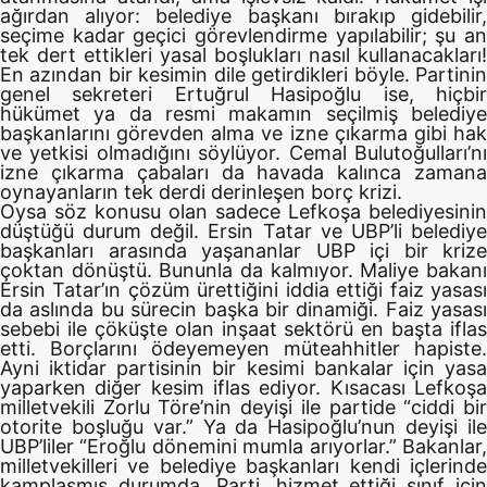
ağırdan alıyor: belediye başkanı bırakıp gidebilir,
seçime kadar geçici görevlendirme yapılabilir; şu an
tek dert ettikleri yasal boşlukları nasıl kullanacakları!
En azından bir kesimin dile getirdikleri böyle. Partinin
genel sekreteri Ertuğrul Hasipoğlu ise, hiçbir
hükümet ya da resmi makamın seçilmiş belediye
başkanlarını görevden alma ve izne çıkarma gibi hak
ve yetkisi olmadığını söylüyor. Cemal Bulutoğulları’nı
izne çıkarma çabaları da havada kalınca zamana
oynayanların tek derdi derinleşen borç krizi.
Oysa söz konusu olan sadece Lefkoşa belediyesinin
düştüğü durum değil. Ersin Tatar ve UBP’li belediye
başkanları arasında yaşananlar UBP içi bir krize
çoktan dönüştü. Bununla da kalmıyor. Maliye bakanı
Ersin Tatar’ın çözüm ürettiğini iddia ettiği faiz yasası
da aslında bu sürecin başka bir dinamiği. Faiz yasası
sebebi ile çöküşte olan inşaat sektörü en başta iflas
etti. Borçlarını ödeyemeyen müteahhitler hapiste.
Ayni iktidar partisinin bir kesimi bankalar için yasa
yaparken diğer kesim iflas ediyor. Kısacası Lefkoşa
milletvekili Zorlu Töre’nin deyişi ile partide “ciddi bir
otorite boşluğu var.” Ya da Hasipoğlu’nun deyişi ile
UBP’liler “Eroğlu dönemini mumla arıyorlar.” Bakanlar,
milletvekilleri ve belediye başkanları kendi içlerinde
kamplaşmış durumda. Parti, hizmet ettiği sınıf için