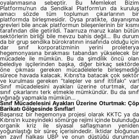
oyalanmasına sebeptir. Bu Memleket Bizim
Platformu’nun da Sendikal Platform’un da kuruluş
amacı sözde tüm toplumun çıkarlarının bir
platformda birleşmesidir. Oysa pratikte, dayanışma
grevleri bile ancak platformun bileşenlerinin bir kısmı
tarafından dile getirildi. Taarruza maruz kalan bütün
sektörlerin birliği bile mevzu bahis değil… Bu durum
da bir grup sendika bürokratının insafında olduğu için
dar sınıf korporatizminin yerini proleterya
hegemonyasına bırakması tabandan yükselecek bir
mücadele ile mümkün. Bu da şimdilik öncü olan
belediye işçilerinden başka, diğer birkaç sektörde
öne çıkması gereken mücadelelerle birleşmediği
sürece havada kalacak. Kıbrıs’ta batacak çok sektör
ve kurulması gereken “talepler ve sınıf ittifakı” var!
Sınıf mücadelesini ayakları üzerine oturtmak, dar
sınıf çıkarlarını terk etmekle mümkündür. Bu da sınıf
yığınağı yapmakla mümkün…
Sınıf Mücadelesini Ayakları Üzerine Oturtmak: Çöp
Barikatı Gölgesinde Sınıflar!
Başarısız bir hegemonya projesi olarak KKTC ya da
Kıbrıs’ın kuzeyindeki sömürge rejimi içinde bulunduğu
organik kriz ile siyasal saflaşmanın yeniden
yoğunlaştığı bir süreç içerisindedir. İktidar bloğunun
en zayıf halkası UBP ve onun düştüğü durumdan