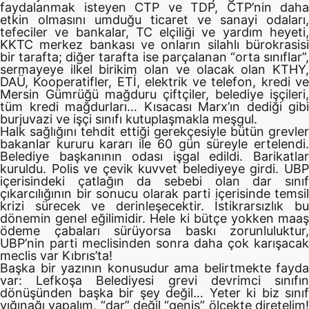
faydalanmak isteyen CTP ve TDP, CTP’nin daha
etkin olmasını umduğu ticaret ve sanayi odaları,
tefeciler ve bankalar, TC elçiliği ve yardım heyeti,
KKTC merkez bankası ve onların silahlı bürokrasisi
bir tarafta; diğer tarafta ise parçalanan “orta sınıflar”,
sermayeye ilkel birikim olan ve olacak olan KTHY,
DAÜ, Kooperatifler, ETİ, elektrik ve telefon, kredi ve
Mersin Gümrüğü mağduru çiftçiler, belediye işçileri,
tüm kredi mağdurları… Kısacası Marx’ın dediği gibi
burjuvazi ve işçi sınıfı kutuplaşmakla meşgul.
Halk sağlığını tehdit ettiği gerekçesiyle bütün grevler
bakanlar kururu kararı ile 60 gün süreyle ertelendi.
Belediye başkanının odası işgal edildi. Barikatlar
kuruldu. Polis ve çevik kuvvet belediyeye girdi. UBP
içerisindeki çatlağın da sebebi olan dar sınıf
çıkarcılığının bir sonucu olarak parti içerisinde temsil
krizi sürecek ve derinleşecektir. İstikrarsızlık bu
dönemin genel eğilimidir. Hele ki bütçe yokken maaş
ödeme çabaları sürüyorsa baskı zorunluluktur,
UBP’nin parti meclisinden sonra daha çok karışacak
meclis var Kıbrıs’ta!
Başka bir yazının konusudur ama belirtmekte fayda
var: Lefkoşa Belediyesi grevi devrimci sınıfın
dönüşünden başka bir şey değil… Yeter ki biz sınıf
yığınağı yapalım, “dar” değil “geniş” ölçekte diretelim!