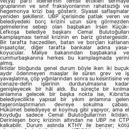
ve(ya) parti liderlerinin temsil ettikleri sermaye
gruplarının ve sınıf fraksiyonlarının rahatsızlığı ve
hegemonya krizi baş gösterir. Siyasal saflaşmalar
yeniden şekillenir. UBP içerisinde patlak veren ve
belediyedeki borç krizini uzun süre görmezden
gelmelerine sebep olan başbakan İrsen Küçük-
Lefkoşa belediye başkanı Cemal Bulutoğulları
kamplaşması temsil krizinin en bariz göstergesidir.
Bir tarafta haczedilen, batan ve borçları katlanan
inşaatçılar, diğer tarafta bankalar adına yasa-
koyucular. Maliye bakanından başbakana ve
cumhurbaşkanına herkes bu kamplaşmada yerini
almış.
İktidar bloğunda genel durum böyle iken iki buçuk
aydır ödenmeyen maaşlar ile süren grev ve iş
yavaşlatma, çöp yığınlarından sonra su kesintisine ve
cenaze-defin işlerinin durdurulmasına kadar
genişleyecek bir hâl aldı. Bu süreçte bir kırılma
anlamına gelecek bir başka nokta ise, Kıbrıs’ta
belediyecilikte yapısal bir yıkım anlamına gelen
taşeronlaştırmanın devreye sokulma çabası.
Hükümet belediyeye el koymuş gibi yapıyor, ama el
koyduğu sadece Cemal Bulutoğulları’nın iktidarı.
Derinleşen borç krizinin altından ne UBP ne CTP
kalkabilir. Durum aslında KTHY ile benzer; kötü