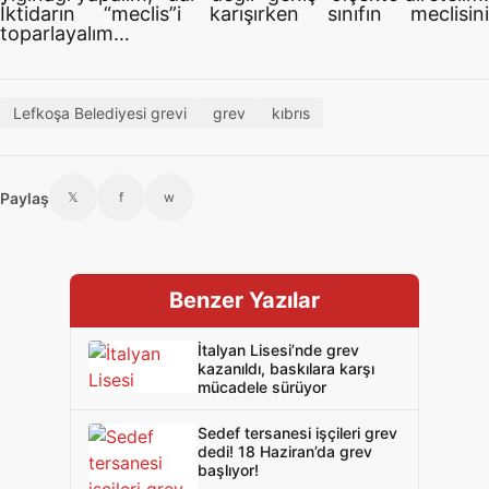
İktidarın “meclis”i karışırken sınıfın meclisini
toparlayalım…
Lefkoşa Belediyesi grevi
grev
kıbrıs
Paylaş
𝕏
f
w
Benzer Yazılar
İtalyan Lisesi’nde grev
kazanıldı, baskılara karşı
mücadele sürüyor
Sedef tersanesi işçileri grev
dedi! 18 Haziran’da grev
başlıyor!