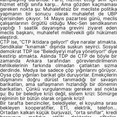
hizmet ettiği sınıfa karşı… Ama gözden kaçmaması
gereken nokta şu: Muhalefetsiz bir mecliste politika
yapmanın bir sonucu olarak muhalefet de UBP
içerisinden çıkıyor. 14 Mayıs pazartesi günü, meclis
çalışanlarının örgütlü olduğu Mec-Sen sendikasının
yaptığı 1 saatlik dayanışma grevini ziyaret eden
meclis başkanı, muhalefet milletvekili gibi hükümeti
eleştirdi.
CTP ise, “CTP iktidara geliyor!” diye naralar atmakta.
Sendikalar “kınamak” dışında suskun seyirci. Sosyal
demokrat TDP ise “Belediye’yi mafya yönetiyor!” diye
kestirip atmakta. Aslında TDP de CTP de böyle bir
zamanda Ankara tarafından görevlendirilmenin
tehlikelerinin farkında olmadan çatlaktan sızma
derdinde. Medya ise sadece çöp yığınlarını görüyor.
Oysa çöp yığınları barikat gibi duruyorlar. Emekçilerin
düşmanını doğru dürüst tanımadığı bir savaşın
barikatları, ama saflaşmanın hızlandığı bir dönemin
barikatları. Çünkü vurgulanması gereken asıl nokta
şu: Bu bir belediye krizi değil, sistem krizi: Sömürge
rejiminin bir bütün olarak organik krizi!
Bir tarafta benzinciler, belediyeler, el koyulma sırası
bekleyen kooperatifler, ETİ, elektrik, telefon…
Ortadan kalkan küçük burjuvazi, “orta sınıflar”, kredi