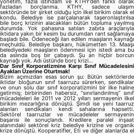
yönetim, fazla istihdam ve KTHY’den farklı olarak
fazladan borçlanma. KTHY, sadece ulaşım
sektöründe bir şirket olduğu için ilkel birikim olarak el
kondu. Belediye ise parçalanarak taşeronlaştırılsa
bile borç krizinin alacaklıları bütün topluma yayılmış
durumda. Yok pahasına satılan zabıta araçlarıyla
iktidara yakın bir kesim bu durumdan rant sağlamaya
başladı bile. Ödeneceği ilan edilen maaşların kaynağı
meçhuldü. Belediye başkanı, hükümetten 13. Maaşı
belediyedeki maaşların ödenmesi için istedi ama bu
da aslında boş bir çabaydı. Şu an hiçbir borcun
kaynağı yok. Adı üstünde borç krizi…
Dar Sınıf Korporatizmine Karşı Sınıf Mücadelesini
Ayakları Üzerine Oturtmak!
Bizim açımızdan esas sorun şu: Bütün sektörlerde
iktidar bloğunun sınıf taarruzu sürerken, sendikalar
ve onun solu dar sınıf korporatizmini bir ilke haline
getirmiş; birbirinden habersiz, “sınırlandırılmış” sınıf
mücadeleleri ile 2011 ve 2012 yılları sermayenin ilkel
birikim mezarlığına dönüştü. Şimdi ise yeni taarruz
alanları sendikaları kendi sahalarına hapsetti.
Sektörel taarruzlar ve mücadeleler sermayenin
başarısı ile sonuçlandı. Kredilere paralel inşaat
alanındaki sektörel kriz belediye krizine ve organik
krize dönüştü. Kooperatifler, Eti ve diğer alanlarda el