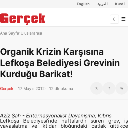
Dil Linkleri
İçeriğe geç
Navigasyonu atla
English
العربية
Kurdî
☰
☾
Ana Sayfa
Uluslararası
Organik Krizin Karşısına
Lefkoşa Belediyesi Grevinin
Kurduğu Barikat!
Gerçek
17 Mayıs 2012
12 dk okuma
𝕏
f
w
Aziz Şah - Enternasyonalist Dayanışma, Kıbrıs
Lefkoşa Belediyesi’nde haftalardır süren grev, iş
yavaşlatma ve iktidar bloğundaki çatlak gittikçe