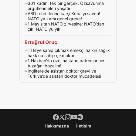
301 kadın, tek bir gerçek: Özsavunma
örgütlenmeleri yaşatır
ABD tehditlerine karşı Küba’yı savun!
NATO’ya karşı genel greve!
1 Mayıs’tan NATO zirvesine: NATO’dan
çık, NATO’yu yık!
Ertuğrul Oruç
TTB’ye sahip çıkmak emekçi halkın sağlık
hakkına sahip çıkmaktır
1 Haziran’da özel hastane patronlarının
tuzağını bozalım!
İngiltere’de asistan doktor grevi ve
Türkiye’de asistan doktor mücadelesi
Footer menü
Hakkımızda
İletişim