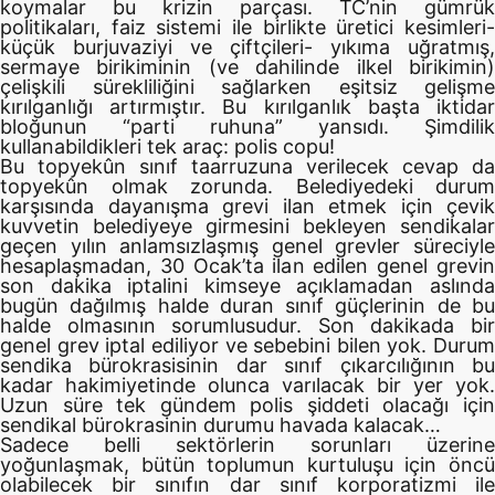
koymalar bu krizin parçası. TC’nin gümrük
politikaları, faiz sistemi ile birlikte üretici kesimleri-
küçük burjuvaziyi ve çiftçileri- yıkıma uğratmış,
sermaye birikiminin (ve dahilinde ilkel birikimin)
çelişkili sürekliliğini sağlarken eşitsiz gelişme
kırılganlığı artırmıştır. Bu kırılganlık başta iktidar
bloğunun “parti ruhuna” yansıdı. Şimdilik
kullanabildikleri tek araç: polis copu!
Bu topyekûn sınıf taarruzuna verilecek cevap da
topyekûn olmak zorunda. Belediyedeki durum
karşısında dayanışma grevi ilan etmek için çevik
kuvvetin belediyeye girmesini bekleyen sendikalar
geçen yılın anlamsızlaşmış genel grevler süreciyle
hesaplaşmadan, 30 Ocak’ta ilan edilen genel grevin
son dakika iptalini kimseye açıklamadan aslında
bugün dağılmış halde duran sınıf güçlerinin de bu
halde olmasının sorumlusudur. Son dakikada bir
genel grev iptal ediliyor ve sebebini bilen yok. Durum
sendika bürokrasisinin dar sınıf çıkarcılığının bu
kadar hakimiyetinde olunca varılacak bir yer yok.
Uzun süre tek gündem polis şiddeti olacağı için
sendikal bürokrasinin durumu havada kalacak…
Sadece belli sektörlerin sorunları üzerine
yoğunlaşmak, bütün toplumun kurtuluşu için öncü
olabilecek bir sınıfın dar sınıf korporatizmi ile