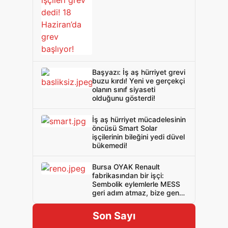
Başyazı: İş aş hürriyet grevi
buzu kırdı! Yeni ve gerçekçi
olanın sınıf siyaseti
olduğunu gösterdi!
İş aş hürriyet mücadelesinin
öncüsü Smart Solar
işçilerinin bileğini yedi düvel
bükemedi!
Bursa OYAK Renault
fabrikasından bir işçi:
Sembolik eylemlerle MESS
geri adım atmaz, bize genel
grev genel direniş gerek!
Son Sayı