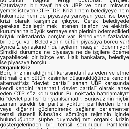
borcunun mağdur ettiği doktorlar, çiftçiler.
Çatırdayan bir zayıf halka UBP ve onun mirasını
yemek isteyen CTP-TDP. Krizin hem belediyeye hem
hükümete hem de piyasaya yansıyan yüzü ise borç
krizi olarak karşımıza çıkıyor. Gerek belediyede
gerekse özelleştirilmek istenen telefon ve elektrik
kurumlarına büyük sermaye sahiplerinin ödemedikleri
büyük miktarlarda borçlar var. Belediyede fazladan
bir de şu var: Belediyenin bütün piyasaya borcu var!
Ayrıca 2 ayı aşkındır da işçilerin maaşları ödenmiyor!
Şimdiki durumda ne piyasaya ne de işçilere ödeme
yapabilecek bir bütçe var. Halk bankalara, belediye
ise piyasaya borçlu…
Organik Kriz
Borç krizinin aldığı hâl karşısında iflas eden ve etme
ihtimali olan bütün kesimler düşünüldüğünde kendini
alternatifsiz “devlet partisi” sanan UBP karşısında
kendi kendini “alternatif devlet partisi” olarak lanse
eden CTP söz konusudur. Bu noktada hatırlamalıyız
ki “devlet partisi” bir yanılsamadır. Burjuvazinin hiçbir
zaman sürekli bir partisi yoktur: partilerden birini
veya diğerini güçlendirerek sağlanır parlamenter
temsil düzeni! Kıbrıs’taki sömürge rejiminin içinde
bulunduğunda şüphe duymadığımız organik krizin
göstergelerinden biri temsil sorunudur. Partilerin