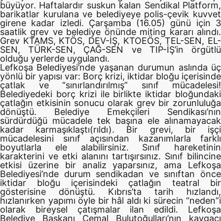
büyüyor. Haftalardır suskun kalan Sendikal Platform,
barikatlar kurulana ve belediyeye polis-çevik kuvvet
girene kadar izledi. Çarşamba (16.05) günü için 3
saatlik grev ve belediye önünde miting kararı alındı.
Grev KTAMS, KTÖS, DEV-İŞ, KTOEÖS, TEL-SEN, EL-
SEN, TÜRK-SEN, ÇAĞ-SEN ve TIP-İŞ’in örgütlü
olduğu yerlerde uygulandı.
Lefkoşa Belediyesi’nde yaşanan durumun aslında üç
yönlü bir yapısı var: Borç krizi, iktidar bloğu içerisinde
çatlak ve “sınırlandırılmış” sınıf mücadelesi!
Belediyedeki borç krizi ile birlikte iktidar bloğundaki
çatlağın etkisinin sonucu olarak grev bir zorunluluğa
dönüştü. Belediye Emekçileri Sendikası’nın
sürdürdüğü mücadele tek başına ele alınamayacak
kadar karmaşıklaştı(rıldı). Bir grevi, bir işçi
mücadelesini sınıf açısından kazanımlarla farklı
boyutlarla ele alabilirsiniz. Sınıf hareketinin
karakterini ve etki alanını tartışırsınız. Sınıf bilincine
etkisi üzerine bir analiz yaparsınız, ama Lefkoşa
Belediyesi’nde durum sendikadan ve sınıftan önce
iktidar bloğu içerisindeki çatlağın teatral bir
gösterisine dönüştü. Kıbrıs’ta tarih hızlandı,
hızlanırken yapımı öyle bir hâl aldı ki sürecin “neden”i
olarak bireysel çatışmalar ilan edildi. Lefkoşa
Belediye Başkanı Cemal Bulutoğulları’nın kavgacı