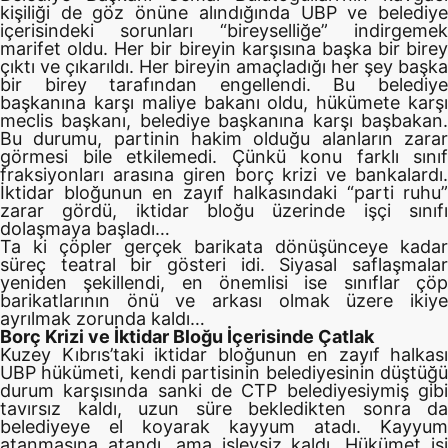
kişiliği de göz önüne alındığında UBP ve belediye
içerisindeki sorunları “bireyselliğe” indirgemek
marifet oldu. Her bir bireyin karşısına başka bir birey
çıktı ve çıkarıldı. Her bireyin amaçladığı her şey başka
bir birey tarafından engellendi. Bu belediye
başkanına karşı maliye bakanı oldu, hükümete karşı
meclis başkanı, belediye başkanına karşı başbakan.
Bu durumu, partinin hakim olduğu alanların zarar
görmesi bile etkilemedi. Çünkü konu farklı sınıf
fraksiyonları arasına giren borç krizi ve bankalardı.
İktidar bloğunun en zayıf halkasındaki “parti ruhu”
zarar gördü, iktidar bloğu üzerinde işçi sınıfı
dolaşmaya başladı…
Ta ki çöpler gerçek barikata dönüşünceye kadar
süreç teatral bir gösteri idi. Siyasal saflaşmalar
yeniden şekillendi, en önemlisi ise sınıflar çöp
barikatlarının önü ve arkası olmak üzere ikiye
ayrılmak zorunda kaldı…
Borç Krizi ve İktidar Bloğu İçerisinde Çatlak
Kuzey Kıbrıs’taki iktidar bloğunun en zayıf halkası
UBP hükümeti, kendi partisinin belediyesinin düştüğü
durum karşısında sanki de CTP belediyesiymiş gibi
tavırsız kaldı, uzun süre bekledikten sonra da
belediyeye el koyarak kayyum atadı. Kayyum
atanmasına atandı, ama işlevsiz kaldı. Hükümet işi