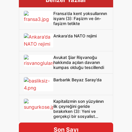
Benzer Yazılar
Fransa’da kent yoksullarının
isyanı (3): Faşizm ve ön-
faşizm tetikte
Ankara’da NATO rejimi
Avukat Şiar Rişvanoğu
hakkında açılan davanın
kumpas olduğu tescillendi
Barbarlık Beyaz Saray’da
Kapitalizmin son yüzyılının
ilk çeyreğini geride
bırakırken (3): Yeni ve
gerçekçi bir sosyalist
politika gerek!
Son Sayı