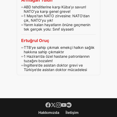
Armağan Tulun
ABD tehditlerine karşı Küba’yı savun!
NATO’ya karşı genel greve!
1 Mayıs’tan NATO zirvesine: NATO’dan
çık, NATO’yu yık!
Yarım kalan hayatların önüne geçmenin
tek gerçek yolu: Sınıf siyaseti
Ertuğrul Oruç
TTB’ye sahip çıkmak emekçi halkın sağlık
hakkına sahip çıkmaktır
1 Haziran’da özel hastane patronlarının
tuzağını bozalım!
İngiltere’de asistan doktor grevi ve
Türkiye’de asistan doktor mücadelesi
Footer menü
Hakkımızda
İletişim