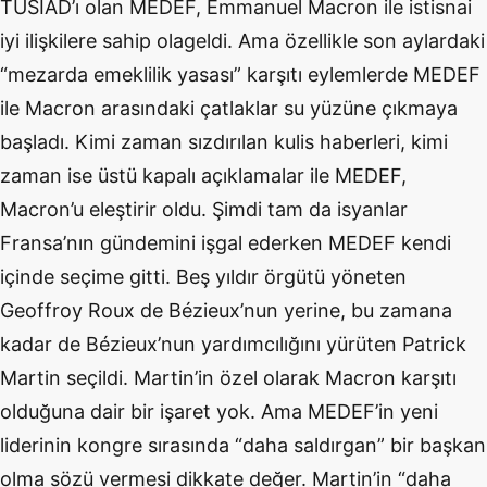
TÜSİAD’ı olan MEDEF, Emmanuel Macron ile istisnai
iyi ilişkilere sahip olageldi. Ama özellikle son aylardaki
“mezarda emeklilik yasası” karşıtı eylemlerde MEDEF
ile Macron arasındaki çatlaklar su yüzüne çıkmaya
başladı. Kimi zaman sızdırılan kulis haberleri, kimi
zaman ise üstü kapalı açıklamalar ile MEDEF,
Macron’u eleştirir oldu. Şimdi tam da isyanlar
Fransa’nın gündemini işgal ederken MEDEF kendi
içinde seçime gitti. Beş yıldır örgütü yöneten
Geoffroy Roux de Bézieux’nun yerine, bu zamana
kadar de Bézieux’nun yardımcılığını yürüten Patrick
Martin seçildi. Martin’in özel olarak Macron karşıtı
olduğuna dair bir işaret yok. Ama MEDEF’in yeni
liderinin kongre sırasında “daha saldırgan” bir başkan
olma sözü vermesi dikkate değer. Martin’in “daha