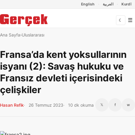
Dil Linkleri
İçeriğe geç
Navigasyonu atla
English
العربية
Kurdî
☰
☾
Ana Sayfa
Uluslararası
Fransa’da kent yoksullarının
isyanı (2): Savaş hukuku ve
Fransız devleti içerisindeki
çelişkiler
Hasan Refik
26 Temmuz 2023
10 dk okuma
𝕏
f
w