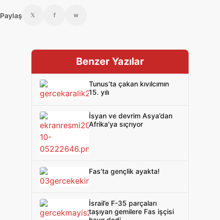
Paylaş
𝕏
f
w
Benzer Yazılar
Tunus’ta çakan kıvılcımın
15. yılı
İsyan ve devrim Asya’dan
Afrika’ya sıçrıyor
Fas’ta gençlik ayakta!
İsrail’e F-35 parçaları
taşıyan gemilere Fas işçisi
hayır dedi