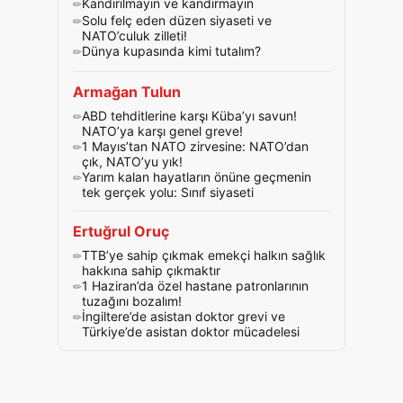
Kandırılmayın ve kandırmayın
Solu felç eden düzen siyaseti ve
NATO’culuk zilleti!
Dünya kupasında kimi tutalım?
Armağan Tulun
ABD tehditlerine karşı Küba’yı savun!
NATO’ya karşı genel greve!
1 Mayıs’tan NATO zirvesine: NATO’dan
çık, NATO’yu yık!
Yarım kalan hayatların önüne geçmenin
tek gerçek yolu: Sınıf siyaseti
Ertuğrul Oruç
TTB’ye sahip çıkmak emekçi halkın sağlık
hakkına sahip çıkmaktır
1 Haziran’da özel hastane patronlarının
tuzağını bozalım!
İngiltere’de asistan doktor grevi ve
Türkiye’de asistan doktor mücadelesi