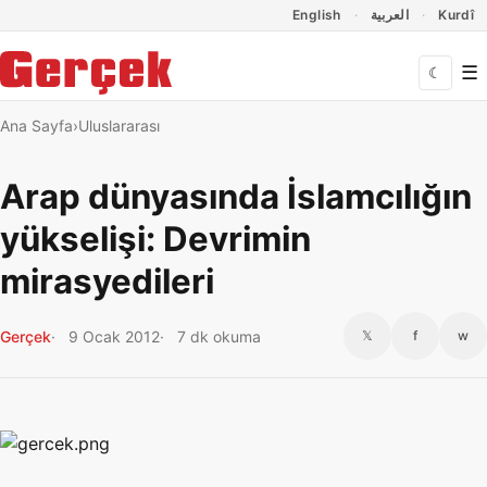
Dil Linkleri
İçeriğe geç
Navigasyonu atla
English
العربية
Kurdî
☰
☾
Ana Sayfa
Uluslararası
Arap dünyasında İslamcılığın
yükselişi: Devrimin
mirasyedileri
Gerçek
9 Ocak 2012
7 dk okuma
𝕏
f
w