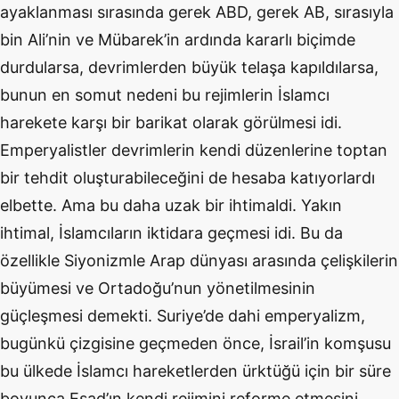
ayaklanması sırasında gerek ABD, gerek AB, sırasıyla
bin Ali’nin ve Mübarek’in ardında kararlı biçimde
durdularsa, devrimlerden büyük telaşa kapıldılarsa,
bunun en somut nedeni bu rejimlerin İslamcı
harekete karşı bir barikat olarak görülmesi idi.
Emperyalistler devrimlerin kendi düzenlerine toptan
bir tehdit oluşturabileceğini de hesaba katıyorlardı
elbette. Ama bu daha uzak bir ihtimaldi. Yakın
ihtimal, İslamcıların iktidara geçmesi idi. Bu da
özellikle Siyonizmle Arap dünyası arasında çelişkilerin
büyümesi ve Ortadoğu’nun yönetilmesinin
güçleşmesi demekti. Suriye’de dahi emperyalizm,
bugünkü çizgisine geçmeden önce, İsrail’in komşusu
bu ülkede İslamcı hareketlerden ürktüğü için bir süre
boyunca Esad’ın kendi rejimini reforme etmesini