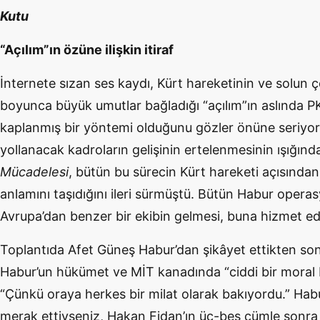
Kutu
“Açılım”ın özüne ilişkin itiraf
İnternete sızan ses kaydı, Kürt hareketinin ve solun 
boyunca büyük umutlar bağladığı “açılım”ın aslında PKK
kaplanmış bir yöntemi olduğunu gözler önüne seriyo
yollanacak kadroların gelişinin ertelenmesinin ışığınd
Mücadelesi
, bütün bu sürecin Kürt hareketi açısından
anlamını taşıdığını ileri sürmüştü. Bütün Habur operas
Avrupa’dan benzer bir ekibin gelmesi, buna hizmet ed
Toplantıda Afet Güneş Habur’dan şikâyet ettikten so
Habur’un hükümet ve MİT kanadında “ciddi bir moral bo
“Çünkü oraya herkes bir milat olarak bakıyordu.” Hab
merak ettiyseniz, Hakan Fidan’ın üç-beş cümle sonra 