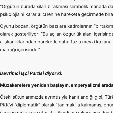
“Örgütün burada silah bırakması sembolik manada da 
psikolojisini karar alıcı lehine harekete geçirmede bira
Oyunu bozan, örgütün bazı ara kadrolarının “birtakım 
olarak gösteriliyor: “Bu açılan özgürlük alanı içerisinde
alışkanlıklarından hareketle daha fazla mevzi kazanal
mantığı içerisinde.”
Devrimci İşçi Partisi diyor ki:
Müzakerelere yeniden başlayın, emperyalizmi aradan
Öteki sütunlarımızda ayrıntısıyla kanıtlandığı gibi, Tü
PKK’yi “diplomatik” olarak “tanımak”la kalmamış, onunl
üzerine müzakere etmiştir. Şimdi müzakere yeniden b