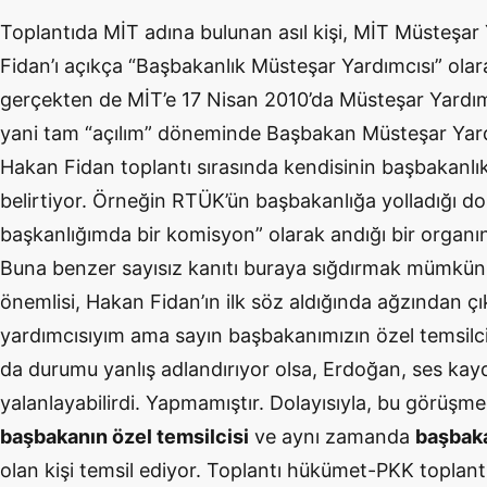
Toplantıda MİT adına bulunan asıl kişi, MİT Müsteşar
Fidan’ı açıkça “Başbakanlık Müsteşar Yardımcısı” olar
gerçekten de MİT’e 17 Nisan 2010’da Müsteşar Yardı
yani tam “açılım” döneminde Başbakan Müsteşar Yardı
Hakan Fidan toplantı sırasında kendisinin başbakanlı
belirtiyor. Örneğin RTÜK’ün başbakanlığa yolladığı d
başkanlığımda bir komisyon” olarak andığı bir organın 
Buna benzer sayısız kanıtı buraya sığdırmak mümkün
önemlisi, Hakan Fidan’ın ilk söz aldığında ağzından çı
yardımcısıyım ama sayın başbakanımızın özel temsilci
da durumu yanlış adlandırıyor olsa, Erdoğan, ses kay
yalanlayabilirdi. Yapmamıştır. Dolayısıyla, bu görüşme
başbakanın özel temsilcisi
ve aynı zamanda
başbaka
olan kişi temsil ediyor. Toplantı hükümet-PKK toplantı