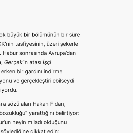
çok büyük bir bölümünün bir süre
’nin tasfiyesinin, üzeri şekerle
r. Habur sonrasında Avrupa’dan
a,
Gerçek
’in atası
İşçi
 erken bir gardını indirme
yonu ve gerçekleştirilebilseydi
iyordu.
nra sözü alan Hakan Fidan,
zukluğu” yarattığını belirtiyor:
ur’un neyin miladı olduğunu
söylediğine dikkat edin: