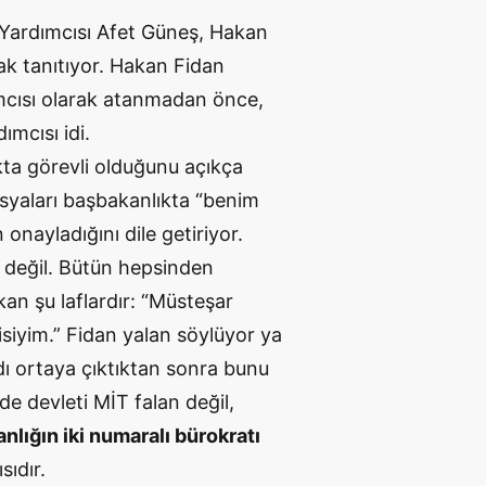
 Yardımcısı Afet Güneş, Hakan
ak tanıtıyor. Hakan Fidan
mcısı olarak atanmadan önce,
mcısı idi.
kta görevli olduğunu açıkça
osyaları başbakanlıkta “benim
onayladığını dile getiriyor.
 değil. Bütün hepsinden
kan şu laflardır: “Müsteşar
siyim.” Fidan yalan söylüyor ya
dı ortaya çıktıktan sonra bunu
de devleti MİT falan değil,
nlığın iki numaralı bürokratı
sıdır.