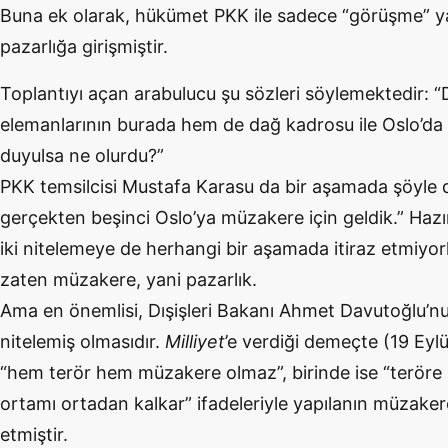
Buna ek olarak, hükümet PKK ile sadece “görüşme” 
pazarlığa girişmiştir.
Toplantıyı açan arabulucu şu sözleri söylemektedir: “D
elemanlarının burada hem de dağ kadrosu ile Oslo’da
duyulsa ne olurdu?”
PKK temsilcisi Mustafa Karasu da bir aşamada şöyle 
gerçekten beşinci Oslo’ya müzakere için geldik.” Hazır
iki nitelemeye de herhangi bir aşamada itiraz etmiyor
zaten müzakere, yani pazarlık.
Ama en önemlisi, Dışişleri Bakanı Ahmet Davutoğlu’n
nitelemiş olmasıdır.
Milliyet
’e verdiği demeçte (19 Eylü
“hem terör hem müzakere olmaz”, birinde ise “terör
ortamı ortadan kalkar” ifadeleriyle yapılanın müzake
etmiştir.