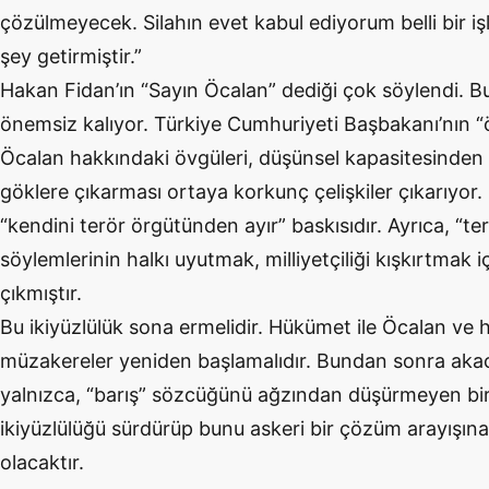
çözülmeyecek. Silahın evet kabul ediyorum belli bir iş
şey getirmiştir.”
Hakan Fidan’ın “Sayın Öcalan” dediği çok söylendi. B
önemsiz kalıyor. Türkiye Cumhuriyeti Başbakanı’nın “ö
Öcalan hakkındaki övgüleri, düşünsel kapasitesinden o
göklere çıkarması ortaya korkunç çelişkiler çıkarıyor
“kendini terör örgütünden ayır” baskısıdır. Ayrıca, “ter
söylemlerinin halkı uyutmak, milliyetçiliği kışkırtmak i
çıkmıştır.
Bu ikiyüzlülük sona ermelidir. Hükümet ile Öcalan ve 
müzakereler yeniden başlamalıdır. Bundan sonra aka
yalnızca, “barış” sözcüğünü ağzından düşürmeyen bir
ikiyüzlülüğü sürdürüp bunu askeri bir çözüm arayışı
olacaktır.