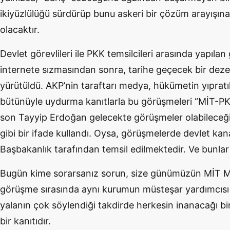
ikiyüzlülüğü sürdürüp bunu askeri bir çözüm arayışı
olacaktır.
Devlet görevlileri ile PKK temsilcileri arasında yapıla
internete sızmasından sonra, tarihe geçecek bir d
yürütüldü. AKP’nin taraftarı medya, hükümetin yıpratı
bütünüyle uydurma kanıtlarla bu görüşmeleri “MİT-PK
son Tayyip Erdoğan gelecekte görüşmeler olabileceği
gibi bir ifade kullandı. Oysa, görüşmelerde devlet kan
Başbakanlık tarafından temsil edilmektedir. Ve bunla
Bugün kime sorarsanız sorun, size günümüzün MİT Mü
görüşme sırasında aynı kurumun müsteşar yardımcısı 
yalanın çok söylendiği takdirde herkesin inanacağı bir 
bir kanıtıdır.