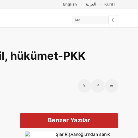
English
العربية
Kurdî
☾
il, hükümet-PKK
𝕏
f
w
Benzer Yazılar
Şiar Rişvanoğlu’ndan sanık