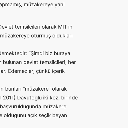
yapmamış, müzakereye yani
evlet temsilcileri olarak MİT’in
 müzakereye oturmuş oldukları
demektedir: “Şimdi biz buraya
 bulunan devlet temsilcileri, her
lar. Edemezler, çünkü içerik
un bunları “müzakere” olarak
l 2011) Davutoğlu iki kez, birinde
e başvurulduğunda müzakere
re olduğunu açık seçik beyan