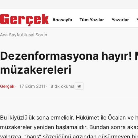
Dil Linkleri
İçeriğe geç
Navigasyonu atla
Ana menü
Anasayfa
Tüm Yazılar
Yazarlar
Ana Sayfa
Ulusal Sorun
Dezenformasyona hayır! 
müzakereleri
◉
Gerçek
17 Ekim 2011
8 dk okuma
Bu ikiyüzlülük sona ermelidir. Hükümet ile Öcalan ve 
müzakereler yeniden başlamalıdır. Bundan sonra aka
yalnızca, “barış” sözcüğünü ağzından düşürmeyen bir