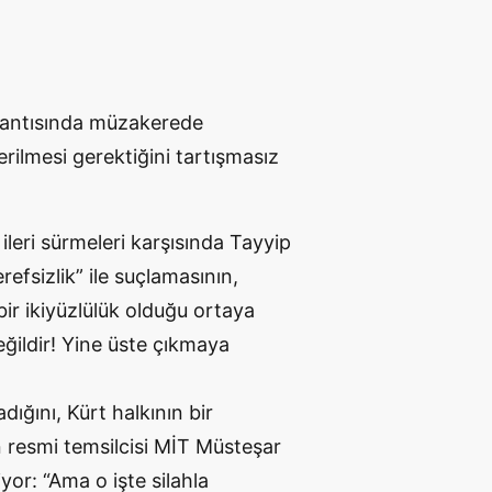
plantısında müzakerede
erilmesi gerektiğini tartışmasız
leri sürmeleri karşısında Tayyip
refsizlik” ile suçlamasının,
ir ikiyüzlülük olduğu ortaya
eğildir! Yine üste çıkmaya
ığını, Kürt halkının bir
 resmi temsilcisi MİT Müsteşar
yor: “Ama o işte silahla