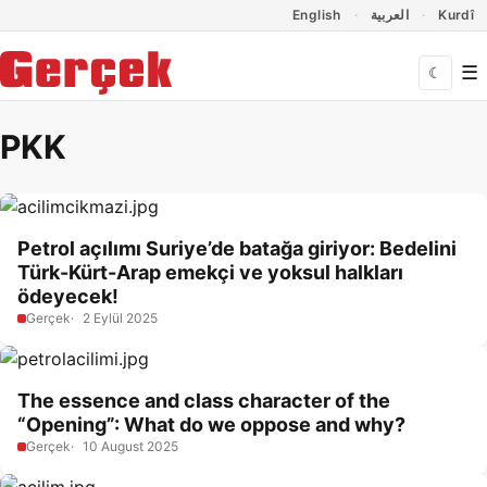
Dil Linkleri
İçeriğe geç
Navigasyonu atla
English
العربية
Kurdî
☰
☾
PKK
Petrol açılımı Suriye’de batağa giriyor: Bedelini
Türk-Kürt-Arap emekçi ve yoksul halkları
ödeyecek!
Gerçek
2 Eylül 2025
The essence and class character of the
“Opening”: What do we oppose and why?
Gerçek
10 August 2025