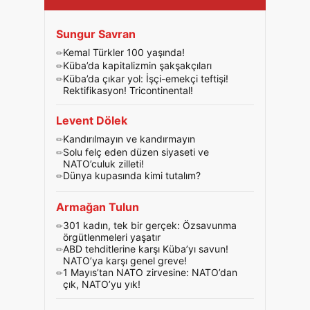
Sungur Savran
Kemal Türkler 100 yaşında!
Küba’da kapitalizmin şakşakçıları
Küba’da çıkar yol: İşçi-emekçi teftişi!
Rektifikasyon! Tricontinental!
Levent Dölek
Kandırılmayın ve kandırmayın
Solu felç eden düzen siyaseti ve
NATO’culuk zilleti!
Dünya kupasında kimi tutalım?
Armağan Tulun
301 kadın, tek bir gerçek: Özsavunma
örgütlenmeleri yaşatır
ABD tehditlerine karşı Küba’yı savun!
NATO’ya karşı genel greve!
1 Mayıs’tan NATO zirvesine: NATO’dan
çık, NATO’yu yık!