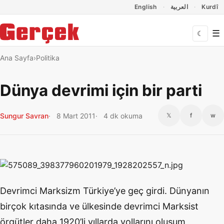
Dil Linkleri
İçeriğe geç
Navigasyonu atla
English
العربية
Kurdî
☰
☾
Ana Sayfa
Politika
Dünya devrimi için bir parti
Sungur Savran
8 Mart 2011
4 dk okuma
𝕏
f
w
Devrimci Marksizm Türkiye’ye geç girdi. Dünyanın
birçok kıtasında ve ülkesinde devrimci Marksist
örgütler daha 1920’li yıllarda yollarını oluşum