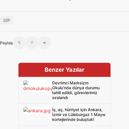
DİP
Paylaş
𝕏
f
w
Benzer Yazılar
Devrimci Marksizm
Okulu’nda dünya durumu
tahlil edildi, görevlerimiz
sıralandı
İş, aş, hürriyet için Ankara,
İzmir ve Lüleburgaz 1 Mayıs
kortejlerinde buluştuk!