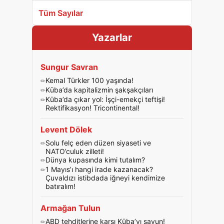
Tüm Sayılar
Yazarlar
Sungur Savran
Kemal Türkler 100 yaşında!
Küba’da kapitalizmin şakşakçıları
Küba’da çıkar yol: İşçi-emekçi teftişi!
Rektifikasyon! Tricontinental!
Levent Dölek
Solu felç eden düzen siyaseti ve
NATO’culuk zilleti!
Dünya kupasında kimi tutalım?
1 Mayıs’ı hangi irade kazanacak?
Çuvaldızı istibdada iğneyi kendimize
batıralım!
Armağan Tulun
ABD tehditlerine karşı Küba’yı savun!