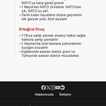
NATO’ya karşı genel greve!
1 Mayıs’tan NATO zirvesine: NATO’dan
çık, NATO’yu yık!
Yarım kalan hayatların önüne geçmenin
tek gerçek yolu: Sınıf siyaseti
Ertuğrul Oruç
TTB’ye sahip çıkmak emekçi halkın sağlık
hakkına sahip çıkmaktır
1 Haziran’da özel hastane patronlarının
tuzağını bozalım!
İngiltere’de asistan doktor grevi ve
Türkiye’de asistan doktor mücadelesi
Footer menü
Hakkımızda
İletişim