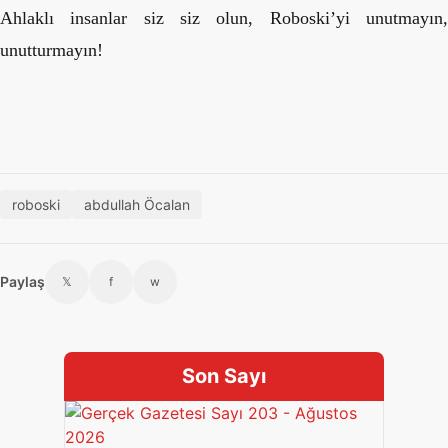
Ahlaklı insanlar siz siz olun, Roboski’yi unutmayın,
unutturmayın!
roboski
abdullah Öcalan
Paylaş
𝕏
f
w
Son Sayı