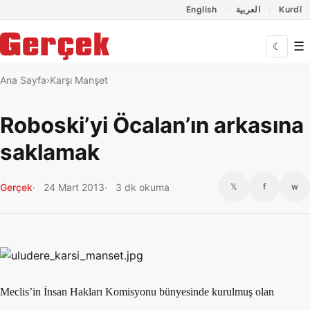
Dil Linkleri
İçeriğe geç
Navigasyonu atla
English
العربية
Kurdî
☰
☾
Ana Sayfa
Karşı Manşet
Roboski’yi Öcalan’ın arkasına
saklamak
Gerçek
24 Mart 2013
3 dk okuma
𝕏
f
w
Meclis’in İnsan Hakları Komisyonu bünyesinde kurulmuş olan