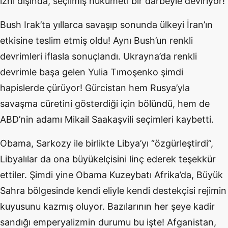
izni dışında, seçilmiş hükümeti bir darbeyle deviriyor!
Bush Irak’ta yıllarca savaşıp sonunda ülkeyi İran’ın
etkisine teslim etmiş oldu! Aynı Bush’un renkli
devrimleri iflasla sonuçlandı. Ukrayna’da renkli
devrimle başa gelen Yulia Tımoşenko şimdi
hapislerde çürüyor! Gürcistan hem Rusya’yla
savaşma cüretini gösterdiği için bölündü, hem de
ABD’nin adamı Mikail Saakaşvili seçimleri kaybetti.
Obama, Sarkozy ile birlikte Libya’yı “özgürleştirdi”,
Libyalılar da ona büyükelçisini linç ederek teşekkür
ettiler. Şimdi yine Obama Kuzeybatı Afrika’da, Büyük
Sahra bölgesinde kendi eliyle kendi destekçisi rejimin
kuyusunu kazmış oluyor. Bazılarının her şeye kadir
sandığı emperyalizmin durumu bu işte! Afganistan,