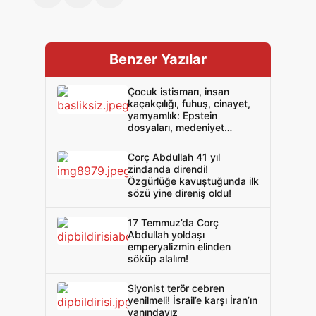
Benzer Yazılar
Çocuk istismarı, insan
kaçakçılığı, fuhuş, cinayet,
yamyamlık: Epstein
dosyaları, medeniyet
maskesi altındaki barbarlığı
ifşa etti!
Corç Abdullah 41 yıl
zindanda direndi!
Özgürlüğe kavuştuğunda ilk
sözü yine direniş oldu!
17 Temmuz’da Corç
Abdullah yoldaşı
emperyalizmin elinden
söküp alalım!
Siyonist terör cebren
yenilmeli! İsrail’e karşı İran’ın
yanındayız