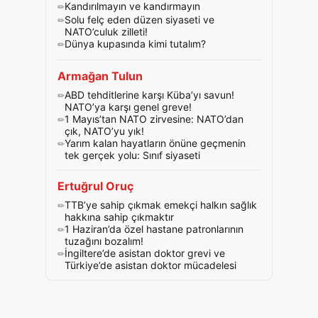
Kandırılmayın ve kandırmayın
Solu felç eden düzen siyaseti ve
NATO’culuk zilleti!
Dünya kupasında kimi tutalım?
Armağan Tulun
ABD tehditlerine karşı Küba’yı savun!
NATO’ya karşı genel greve!
1 Mayıs’tan NATO zirvesine: NATO’dan
çık, NATO’yu yık!
Yarım kalan hayatların önüne geçmenin
tek gerçek yolu: Sınıf siyaseti
Ertuğrul Oruç
TTB’ye sahip çıkmak emekçi halkın sağlık
hakkına sahip çıkmaktır
1 Haziran’da özel hastane patronlarının
tuzağını bozalım!
İngiltere’de asistan doktor grevi ve
Türkiye’de asistan doktor mücadelesi