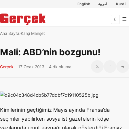
Dil Linkleri
İçeriğe geç
Navigasyonu atla
English
العربية
Kurdî
☰
☾
Ana Sayfa
Karşı Manşet
Mali: ABD’nin bozgunu!
Gerçek
17 Ocak 2013
4 dk okuma
𝕏
f
w
Kimilerinin geçtiğimiz Mayıs ayında Fransa’da
seçimler yapılırken sosyalist gazetelerin köşe
yazılarında umut kaynağı olarak gösterdiği Fransız