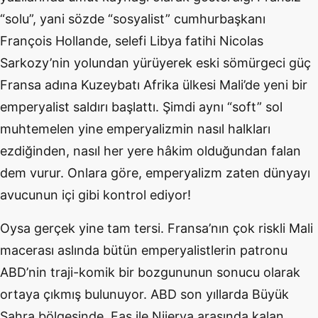
“solu”, yani sözde “sosyalist” cumhurbaşkanı
François Hollande, selefi Libya fatihi Nicolas
Sarkozy’nin yolundan yürüyerek eski sömürgeci güç
Fransa adına Kuzeybatı Afrika ülkesi Mali’de yeni bir
emperyalist saldırı başlattı. Şimdi aynı “soft” sol
muhtemelen yine emperyalizmin nasıl halkları
ezdiğinden, nasıl her yere hâkim olduğundan falan
dem vurur. Onlara göre, emperyalizm zaten dünyayı
avucunun içi gibi kontrol ediyor!
Oysa gerçek yine tam tersi. Fransa’nın çok riskli Mali
macerası aslında bütün emperyalistlerin patronu
ABD’nin traji-komik bir bozgununun sonucu olarak
ortaya çıkmış bulunuyor. ABD son yıllarda Büyük
Sahra bölgesinde, Fas ile Nijerya arasında kalan