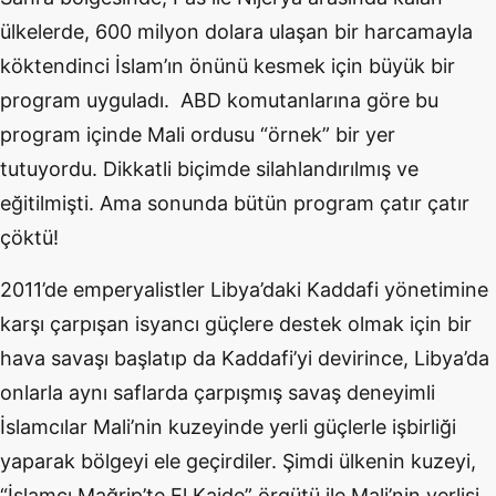
ülkelerde, 600 milyon dolara ulaşan bir harcamayla
köktendinci İslam’ın önünü kesmek için büyük bir
program uyguladı. ABD komutanlarına göre bu
program içinde Mali ordusu “örnek” bir yer
tutuyordu. Dikkatli biçimde silahlandırılmış ve
eğitilmişti. Ama sonunda bütün program çatır çatır
çöktü!
2011’de emperyalistler Libya’daki Kaddafi yönetimine
karşı çarpışan isyancı güçlere destek olmak için bir
hava savaşı başlatıp da Kaddafi’yi devirince, Libya’da
onlarla aynı saflarda çarpışmış savaş deneyimli
İslamcılar Mali’nin kuzeyinde yerli güçlerle işbirliği
yaparak bölgeyi ele geçirdiler. Şimdi ülkenin kuzeyi,
“İslamcı Mağrip’te El Kaide” örgütü ile Mali’nin yerlisi