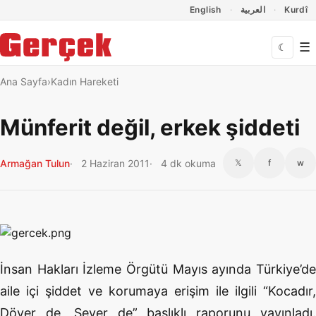
Dil Linkleri
İçeriğe geç
Navigasyonu atla
English
العربية
Kurdî
☰
☾
Ana Sayfa
Kadın Hareketi
Münferit değil, erkek şiddeti
Armağan Tulun
2 Haziran 2011
4 dk okuma
𝕏
f
w
İnsan Hakları İzleme Örgütü Mayıs ayında Türkiye’de
aile içi şiddet ve korumaya erişim ile ilgili “Kocadır,
Döver de, Sever de” başlıklı raporunu yayınladı.