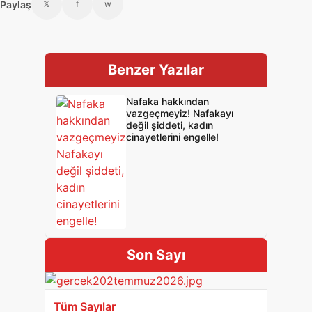
Paylaş
𝕏
f
w
Benzer Yazılar
Nafaka hakkından
vazgeçmeyiz! Nafakayı
değil şiddeti, kadın
cinayetlerini engelle!
Son Sayı
Tüm Sayılar