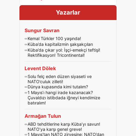
Yazarlar
Sungur Savran
Kemal Türkler 100 yaşında!
Küba’da kapitalizmin şakşakçıları
Küba’da çıkar yol: İşçi-emekçi teftişi!
Rektifikasyon! Tricontinental!
Levent Dölek
Solu felç eden düzen siyaseti ve
NATO’culuk zilleti!
Dünya kupasında kimi tutalım?
1 Mayıs’ı hangi irade kazanacak?
Çuvaldızı istibdada iğneyi kendimize
batıralım!
Armağan Tulun
ABD tehditlerine karşı Küba’yı savun!
NATO’ya karşı genel greve!
1 Mayıs’tan NATO zirvesine: NATO’dan