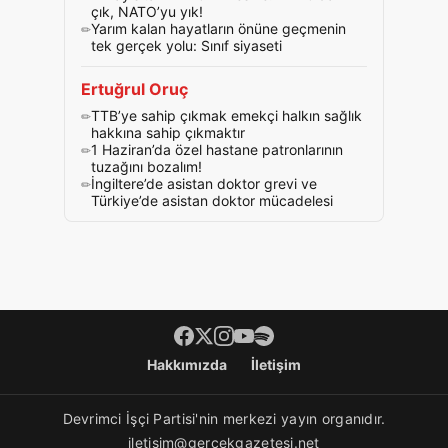
çık, NATO’yu yık!
Yarım kalan hayatların önüne geçmenin
tek gerçek yolu: Sınıf siyaseti
Ertuğrul Oruç
TTB’ye sahip çıkmak emekçi halkın sağlık
hakkına sahip çıkmaktır
1 Haziran’da özel hastane patronlarının
tuzağını bozalım!
İngiltere’de asistan doktor grevi ve
Türkiye’de asistan doktor mücadelesi
Footer menü
Hakkımızda
İletişim
Devrimci İşçi Partisi'nin merkezi yayın organıdır.
iletisim@gercekgazetesi.net