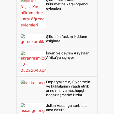
hükümetine karşı öğrenci
eylemleri
Şili’de ön faşizm iktidarın
eşiğinde
İsyan ve devrim Asya’dan
Afrika’ya sıçrıyor
Emperyalizmin, Siyonizmin
ve kuklalarının vaadi etnik
arındırma ve mezhepçi
boğazlaşmadır! Bizim
çözümümüz Batı Asya’yı
emperyalizmden ve
Julian Assange serbest,
Siyonizmden arındırmaktır!
ama nasıl?