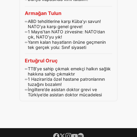
Armağan Tulun
ABD tehditlerine karşı Küba’yı savun!
NATO’ya karşı genel greve!
1 Mayıs’tan NATO zirvesine: NATO’dan
çık, NATO’yu yık!
Yarım kalan hayatların önüne geçmenin
tek gerçek yolu: Sınıf siyaseti
Ertuğrul Oruç
TTB’ye sahip çıkmak emekçi halkın sağlık
hakkına sahip çıkmaktır
1 Haziran’da özel hastane patronlarının
tuzağını bozalım!
İngiltere’de asistan doktor grevi ve
Türkiye’de asistan doktor mücadelesi