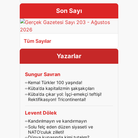
Son Sayı
Tüm Sayılar
Yazarlar
Sungur Savran
Kemal Türkler 100 yaşında!
Küba’da kapitalizmin şakşakçıları
Küba’da çıkar yol: İşçi-emekçi teftişi!
Rektifikasyon! Tricontinental!
Levent Dölek
Kandırılmayın ve kandırmayın
Solu felç eden düzen siyaseti ve
NATO’culuk zilleti!
Dünya kupasında kimi tutalım?