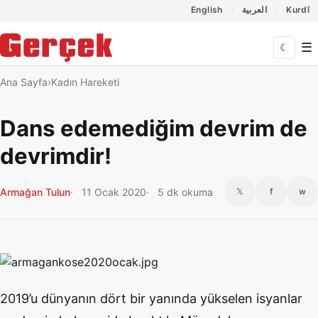
Dil Linkleri
İçeriğe geç
Navigasyonu atla
English
العربية
Kurdî
☰
☾
Ana Sayfa
Kadın Hareketi
Dans edemediğim devrim de
devrimdir!
Armağan Tulun
11 Ocak 2020
5 dk okuma
𝕏
f
w
2019’u dünyanın dört bir yanında yükselen isyanlar