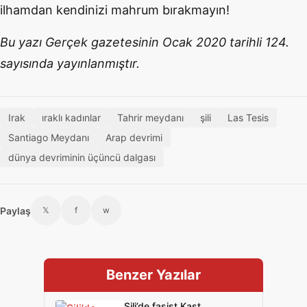
ilhamdan kendinizi mahrum bırakmayın!
Bu yazı Gerçek gazetesinin Ocak 2020 tarihli 124.
sayısında yayınlanmıştır.
Irak
ıraklı kadınlar
Tahrir meydanı
şili
Las Tesis
Santiago Meydanı
Arap devrimi
dünya devriminin üçüncü dalgası
Paylaş
𝕏
f
w
Benzer Yazılar
Şili’de faşist Kast