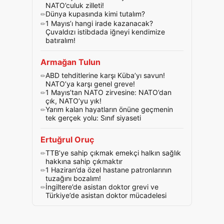
NATO’culuk zilleti!
Dünya kupasında kimi tutalım?
1 Mayıs’ı hangi irade kazanacak?
Çuvaldızı istibdada iğneyi kendimize
batıralım!
Armağan Tulun
ABD tehditlerine karşı Küba’yı savun!
NATO’ya karşı genel greve!
1 Mayıs’tan NATO zirvesine: NATO’dan
çık, NATO’yu yık!
Yarım kalan hayatların önüne geçmenin
tek gerçek yolu: Sınıf siyaseti
Ertuğrul Oruç
TTB’ye sahip çıkmak emekçi halkın sağlık
hakkına sahip çıkmaktır
1 Haziran’da özel hastane patronlarının
tuzağını bozalım!
İngiltere’de asistan doktor grevi ve
Türkiye’de asistan doktor mücadelesi