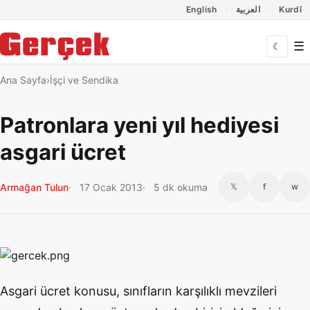
Dil Linkleri
İçeriğe geç
Navigasyonu atla
English
العربية
Kurdî
☰
☾
Ana Sayfa
İşçi ve Sendika
Patronlara yeni yıl hediyesi
asgari ücret
Armağan Tulun
17 Ocak 2013
5 dk okuma
𝕏
f
w
Asgari ücret konusu, sınıfların karşılıklı mevzileri