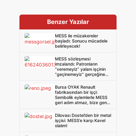
Benzer Yazılar
MESS ile müzakereler
başladı: Sonucu mücadele
belirleyecek!
MESS sözleşmesi
imzalandı: Patronların
“veremeyiz” yalanı işçinin
“geçinemeyiz” gerçeğine
baskın çıktı!
Bursa OYAK Renault
fabrikasından bir işçi:
Sembolik eylemlerle MESS
geri adım atmaz, bize genel
grev genel direniş gerek!
Dilovası Dostel’den bir metal
işçisi: MESS’e karşı Kavel
olalım!