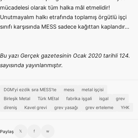
mücadelesi olarak tüm halka mâl etmelidir!
Unutmayalım halkı etrafında toplamış örgütlü işçi
sınıfı karşısında MESS sadece kağıttan kaplandır…
Bu yazı Gerçek gazetesinin Ocak 2020 tarihli 124.
sayısında yayınlanmıştır.
DGM'yi ezdik sıra MESS'te
mess
metal işçisi
Birleşik Metal
Türk MEtal
fabrika işgali
isgal
grev
direniş
Kavel grevi
grev yasağı
grev erteleme
YHK
Paylaş
𝕏
f
w