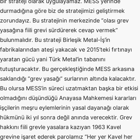
bir strateji olarak uygulayamaz. MESS yerinde
durmadığına göre biz de stratejimizi geliştirmek
zorundayız. Bu stratejinin merkezinde “olası grev
yasağına fiili grevi sürdürerek cevap vermek”
bulunmalıdır. Bu strateji Birleşik Metal-İş’in
fabrikalarından ateşi yakacak ve 2015’teki fırtınayı
yaratan gücü yani Türk Metal’in tabanını
tutuşturacaktır. Bu gerçekleştiğinde MESS arkasına
saklandığı “grev yasağı” surlarının altında kalacaktır.
Bu olursa MESS’in süreci uzatmaktan başka bir etkisi
olmadığını düşündüğü Anayasa Mahkemesi kararları
işçilerin meşru eylemlerinin yasal dayanağı olarak
hükmünü iki yıl sonra değil anında verecektir. Grev
hakkını fiili grevle yasalara kazıyan 1963 Kavel
grevine işaret ederek parolamız “Her yer Kavel her