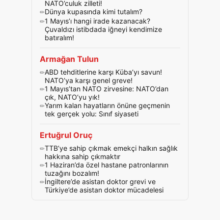
NATO’culuk zilleti!
Dünya kupasında kimi tutalım?
1 Mayıs’ı hangi irade kazanacak?
Çuvaldızı istibdada iğneyi kendimize
batıralım!
Armağan Tulun
ABD tehditlerine karşı Küba’yı savun!
NATO’ya karşı genel greve!
1 Mayıs’tan NATO zirvesine: NATO’dan
çık, NATO’yu yık!
Yarım kalan hayatların önüne geçmenin
tek gerçek yolu: Sınıf siyaseti
Ertuğrul Oruç
TTB’ye sahip çıkmak emekçi halkın sağlık
hakkına sahip çıkmaktır
1 Haziran’da özel hastane patronlarının
tuzağını bozalım!
İngiltere’de asistan doktor grevi ve
Türkiye’de asistan doktor mücadelesi