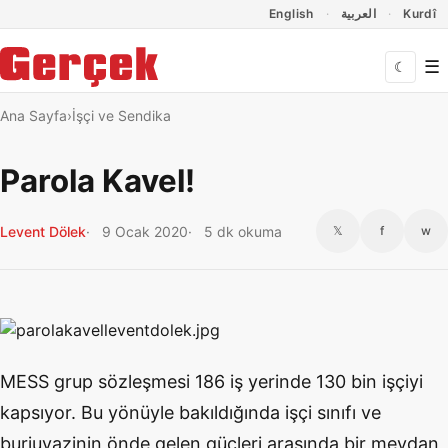
Dil Linkleri
İçeriğe geç
Navigasyonu atla
English
العربية
Kurdî
☰
☾
Ana Sayfa
İşçi ve Sendika
Parola Kavel!
Levent Dölek
9 Ocak 2020
5 dk okuma
𝕏
f
w
MESS grup sözleşmesi 186 iş yerinde 130 bin işçiyi
kapsıyor. Bu yönüyle bakıldığında işçi sınıfı ve
burjuvazinin önde gelen güçleri arasında bir meydan