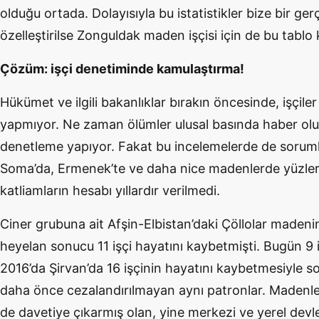
olduğu ortada. Dolayısıyla bu istatistikler bize bir ger
özelleştirilse Zonguldak maden işçisi için de bu tablo 
Çözüm: işçi denetiminde kamulaştırma!
Hükümet ve ilgili bakanlıklar bırakın öncesinde, işçil
yapmıyor. Ne zaman ölümler ulusal basında haber ol
denetleme yapıyor. Fakat bu incelemelerde de sorumlul
Soma’da, Ermenek’te ve daha nice madenlerde yüzlerce
katliamların hesabı yıllardır verilmedi.
Ciner grubuna ait Afşin-Elbistan’daki Çöllolar maden
heyelan sonucu 11 işçi hayatını kaybetmişti. Bugün 9 i
2016’da Şirvan’da 16 işçinin hayatını kaybetmesiyle so
daha önce cezalandırılmayan aynı patronlar. Madenle
de davetiye çıkarmış olan, yine merkezi ve yerel devlet 