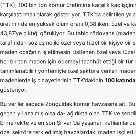
(TTK), 100 bin ton kömür üretimine karşılık kaç işçini
karşılaştırmalı olarak gösteriyor. TTK’da belirtilen yı
üretiminde en yüksek ölüm oranı 0,38 iken, özel ve 
43,87’ye çıktığı görülüyor. Bu tablo rödovans (maden 
tarafından sözleşme ile özel veya tüzel bir kişiye bir
maden ocağının işletilmesini üstlenen özel veya tüzel 
her bir ton maden için ödemeyi taahhüt ettiği bir tür
tanımlanabilir) yöntemiyle özel sektöre verilen maden
madenlerde iş cinayetlerinin TTK’dakinin
100 katında
gösteriyor.
Bu veriler sadece Zonguldak kömür havzasına ait. B
geçen yıl azalmış olsa da- ağırlıkta olan TTK ve sendik
Ermenek’te ve en son Şirvan’da yaşanan katliamlarda 
özel sektöre terk edilmiş havzalardaki maden işçileri