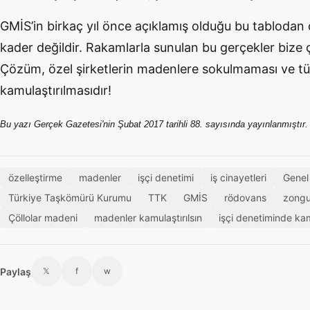
GMİS’in birkaç yıl önce açıklamış olduğu bu tablodan 
kader değildir. Rakamlarla sunulan bu gerçekler bize
Çözüm, özel şirketlerin madenlere sokulmaması ve t
kamulaştırılmasıdır!
Bu yazı Gerçek Gazetesi'nin Şubat 2017 tarihli 88. sayısında yayınlanmıştır.
özelleştirme
madenler
işçi denetimi
iş cinayetleri
Genel
Türkiye Taşkömürü Kurumu
TTK
GMİS
rödovans
zongu
Çöllolar madeni
madenler kamulaştırılsın
işçi denetiminde ka
Paylaş
𝕏
f
w