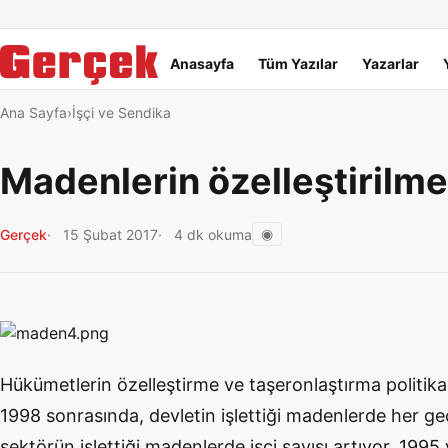
Dil Linkleri
İçeriğe geç
Navigasyonu atla
Ana menü
Anasayfa
Tüm Yazılar
Yazarlar
Ana Sayfa
İşçi ve Sendika
Madenlerin özelleştirilme
◉
Gerçek
15 Şubat 2017
4 dk okuma
Hükümetlerin özelleştirme ve taşeronlaştırma politikal
1998 sonrasında, devletin işlettiği madenlerde her geç
sektörün işlettiği madenlerde işçi sayısı artıyor. 1995