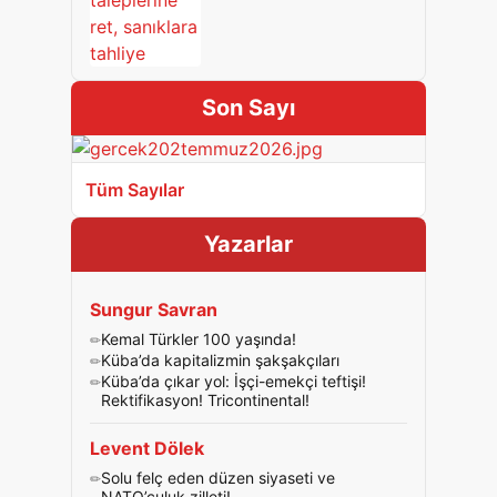
Son Sayı
Tüm Sayılar
Yazarlar
Sungur Savran
Kemal Türkler 100 yaşında!
Küba’da kapitalizmin şakşakçıları
Küba’da çıkar yol: İşçi-emekçi teftişi!
Rektifikasyon! Tricontinental!
Levent Dölek
Solu felç eden düzen siyaseti ve
NATO’culuk zilleti!