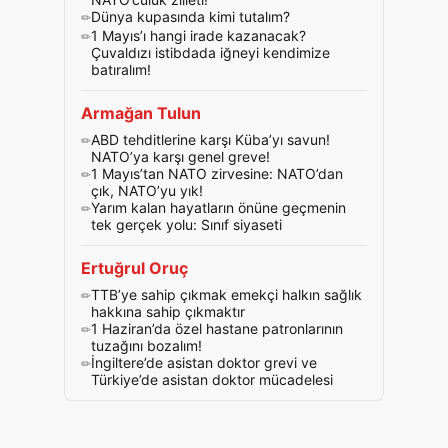
Dünya kupasında kimi tutalım?
1 Mayıs’ı hangi irade kazanacak?
Çuvaldızı istibdada iğneyi kendimize
batıralım!
Armağan Tulun
ABD tehditlerine karşı Küba’yı savun!
NATO’ya karşı genel greve!
1 Mayıs’tan NATO zirvesine: NATO’dan
çık, NATO’yu yık!
Yarım kalan hayatların önüne geçmenin
tek gerçek yolu: Sınıf siyaseti
Ertuğrul Oruç
TTB’ye sahip çıkmak emekçi halkın sağlık
hakkına sahip çıkmaktır
1 Haziran’da özel hastane patronlarının
tuzağını bozalım!
İngiltere’de asistan doktor grevi ve
Türkiye’de asistan doktor mücadelesi