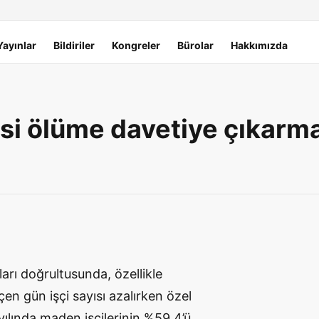
Yayınlar
Bildiriler
Kongreler
Bürolar
Hakkımızda
si ölüme davetiye çıkarma
arı doğrultusunda, özellikle
en gün işçi sayısı azalırken özel
 yılında maden işçilerinin %59,4’ü