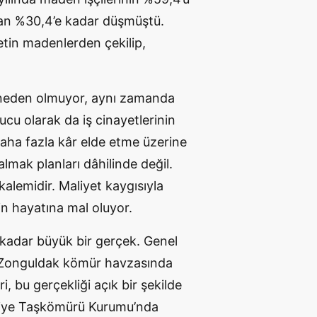
ran %30,4’e kadar düşmüştü.
etin madenlerden çekilip,
e neden olmuyor, aynı zamanda
u olarak da iş cinayetlerinin
daha fazla kâr elde etme üzerine
 almak planları dâhilinde değil.
alemidir. Maliyet kaygısıyla
in hayatına mal oluyor.
 kadar büyük bir gerçek. Genel
u Zonguldak kömür havzasında
, bu gerçekliği açık bir şekilde
rkiye Taşkömürü Kurumu’nda