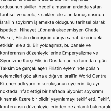
ordusunun sivilleri hedef almasının ardında yatan
tarihsel ve ideolojik saikleri ele alan konuş
mas
ında
İsrail
’
in soykırım işlemekte olduğunu tarihsel olarak
ispatladı. Nihayet Lübnanlı akademisyen
Ghada
Waket
, Filistin direnişinin dünya sanatı üzerindeki
etkisini ele aldı. Bir yoldaşımız, bu panele ve
konferansı
n d
üzenleyicilerine Emperyalizme
ve
Siyonizme Karşı Filistin Dostları adı
na tam da o g
ün
Taksim
’
de gerçekleşen Filistin eyleminde polisin
eylemcileri g
ö
z altına aldığı
ve
İsrail
’
in World Central
Kitchen adl
ı yardım kuruluşunun üyelerini üç ayrı
noktada infaz ettiği bir haftada Siyonist soykırımı
kınamak üzere bir bildiri yayınlamayı teklif etti. Teklif,
konferansı
n d
üzenleyicilerinden de anlamlı bulunarak