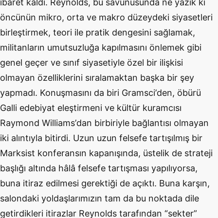
ibaret kaldı. Reynolds, bu savunusunda ne yazık ki
ö
ncünün mikro, orta ve makro düzeydeki siyasetleri
birleştirmek, teori ile pratik dengesini sağlamak,
militanların umutsuzluğa kapılmasını önlemek gibi
genel geçer ve sınıf siyasetiyle
ö
zel bir ilişkisi
olmayan
ö
zelliklerini sıralamaktan başka bir şey
yapmadı. Konuş
mas
ını da biri Gramsci
’
den,
ö
bürü
Galli edebiyat eleştirmeni ve kültür kuramcısı
Raymond Williams
’
dan birbiriyle bağlantısı olmayan
iki alıntıyla bitirdi. Uzun uzun felsefe tartışılmış bir
Marksist konferansın kapanışında, üstelik de strateji
başlığı altında hâlâ felsefe tartış
mas
ı yapılıyorsa,
buna itiraz edilmesi gerektiği de açıktı. Buna karşın,
salondaki yoldaşlarımızın tam da bu noktada dile
getirdikleri itirazlar Reynolds tarafından
“
sekter”