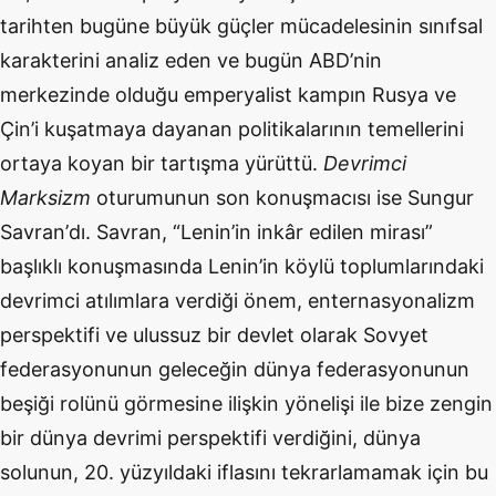
tarihten bugüne büyük güç
ler m
ücadelesinin sınıfsal
karakterini analiz eden ve bugün ABD
’
nin
merkezinde olduğu emperyalist kampın Rusya ve
Çin
’
i kuşatmaya dayanan politikalarının temellerini
ortaya koyan bir tartışma yürüttü.
Devrimci
Marksizm
oturumunun son konuş
mac
ısı ise Sungur
Savran
’
dı. Savran,
“
Lenin
’
in ink
âr edilen mirası”
başlıklı konuş
mas
ında Lenin
’
in k
ö
ylü toplumlarındaki
devrimci atılımlara verdiği
ö
nem, enternasyonalizm
perspektifi ve ulussuz bir devlet olarak Sovyet
federasyonunun geleceğ
in d
ünya federasyonunun
beşiğ
i rol
ünü g
ö
rmesine ilişkin y
ö
nelişi ile bize zengin
bir dünya devrimi perspektifi verdiğini, dünya
solunun, 20. yüzyıldaki iflasını tekrarlamamak için bu