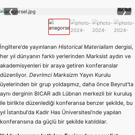
1 / 4
❮
❯
İngiltere
’
de yayınlanan
Historical Materialism
dergisi,
her yıl dünyanın farklı yerlerinden Marksist aydın ve
akademisyenleri bir araya getiren konferanslar
düzenliyor.
Devrimci Marksizm
Yayın Kurulu
üyelerinden bir grup yoldaşımız, daha
ö
nce Beyrut
’
ta
aynı derginin BICAR adlı Lübnan merkezli bir kuruluş
ile birlikte düzenlediği konferansa benzer şekilde, bu
yıl İstanbul
’
da Kadir Has
Ü
niversitesi
’
nde yapılan
konferansına da güçlü bir şekilde katıldılar.