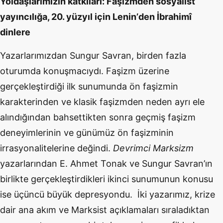
Yoldaşlarımızın katkıları: Faşizmden sosyalist
yayıncılığa, 20. yüzyıl iç
in Lenin
’
den İbrahimî
dinlere
Yazarlarımızdan Sungur Savran, birden fazla
oturumda konuş
mac
ı
yd
ı. Faşizm üzerine
gerçekleştirdiği ilk sunumunda
ö
n faşizmin
karakterinden ve klasik faşizmden neden ayrı ele
alındığından bahsettikten sonra geçmiş faşizm
deneyimlerinin ve günümüz
ö
n faşizminin
irrasyonalitelerine değindi.
Devrimci Marksizm
yazarlarından E. Ahmet Tonak ve Sungur Savran’ın
birlikte gerçekleştirdikleri ikinci sunumunun konusu
ise üçüncü büyük depresyondu. İki yazarımız, krize
dair ana akım ve Marksist açıklamaları sıraladıktan