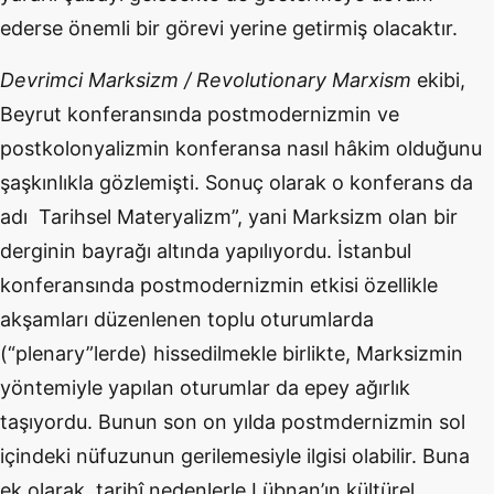
ederse
ö
nemli bir g
ö
revi yerine getirmiş olacaktır.
Devrimci Marksizm /
Revolutionary
Marxism
ekibi,
Beyrut konferansında postmodernizmin ve
postkolonyalizmin konferansa nasıl hâkim olduğunu
şaşkınlıkla g
ö
zlemişti. Sonuç olarak o konferans da
adı
Tarihsel Materyalizm”, yani Marksizm olan bir
derginin bayrağı altında yapılıyordu. İstanbul
konferansında postmodernizmin etkisi
ö
zellikle
akşamları düzenlenen toplu oturumlarda
(
“
plenary”lerde) hissedilmekle birlikte, Marksizmin
y
ö
ntemiyle yapılan oturumlar da epey ağırlık
taşıyordu. Bunun son on yılda postmdernizmin
sol
i
çindeki nüfuzunun gerilemesiyle ilgisi olabilir. Buna
ek olarak, tarihî nedenlerle Lübnan’ın kültürel