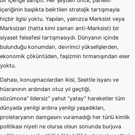
bir içeriğe sahipti. Her şeyden
ö
nce, panelin
içeriğinin başlıkta belirtilen stratejik tartışmayla
hiçbir ilgisi yoktu
.
Yapılan, yalnızca Marksist veya
Marksizan (hatta kimi zaman anti-Marksist) bir
siyaset felsefesi tartış
mas
ı
yd
ı. Dünyanın içinde
bulunduğu konumdan, devrimci yükselişlerden,
ekonomik çöküntü
den, fa
şizmin tırmanışından eser
yoktu.
Dahası, konuş
mac
ılardan ikisi, Seattle isyanı
ve
h
ü
sran
ının ardından otuz yı
l ge
çtiği,
s
ö
zümona
“
lidersiz” yahut
“
yatay” hareketler tüm
dünyada yenilgi ardına yenilgi yaşadıkları,
proletaryanı
n damgas
ını vuramadığı
her t
ürlü kimlik
politikası niyeti ne olursa olsun sonunda burjuva