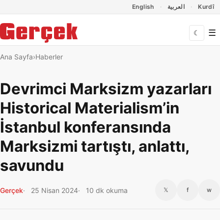
Dil Linkleri
İçeriğe geç
Navigasyonu atla
English
العربية
Kurdî
☰
☾
Ana Sayfa
Haberler
Devrimci Marksizm yazarları
Historical Materialism’in
İstanbul konferansında
Marksizmi tartıştı, anlattı,
savundu
Gerçek
25 Nisan 2024
10 dk okuma
𝕏
f
w