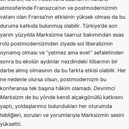
atmosferinde
Frans
ızca
’
nın ve postmodernizmin
vatanı olan Fransa
’
nın etkisinin yüksek olması da bu
duruma katkıda bulunmuş olabilir. Türkiye
’
de son
yarım yüzyılda Marksizme taarruz bakımından
esas
rol
ü postmodernizmden ziyade sol liberalizmin
oynamış olması
ve
“
yetmez ama evet” sefaletinden
sonra bu ekolün aydınlar nezdindeki itibarının bir
darbe almış ol
mas
ının da bu farkta etkisi olabilir. Her
ne nedenle olursa olsun, postmodernizm bu
konferansa tek başına hâkim olamadı.
Devrimci
Marksizm
de bu y
ö
nde kendi alçakg
ö
nüllü katkısını
yaptı, yoldaşlarımız bulundukları her oturumda
tebliğleri, soruları ve yorumlarıyla Marksizmin sesini
yükseltti.