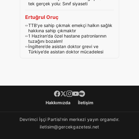
tek gerçek yolu: Sınıf siyaseti
Ertuğrul Oruç
TTB’ye sahip çıkmak emekçi halkın sağlık
hakkına sahip çıkmaktır
1 Haziran’da özel hastane patronlarının
tuzağını bozalım!
İngiltere’de asistan doktor grevi ve
Türkiye’de asistan doktor mücadelesi
Footer menü
Hakkımızda
İletişim
Devrimci İşçi Partisi'nin merkezi yayın organıdır.
iletisim@gercekgazetesi.net