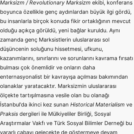
Marksizm /
Revolutionary
Marksizm
ekibi, konferans
boyunca
ö
zellikle genç aydınlardan büyük ilgi g
ö
rdü,
bu insanlarla birçok konuda fikir ortaklığının mevcut
olduğu açıkça g
ö
rüldü, yeni bağlar kuruldu. Aynı
zamanda genç Marksistlerin uluslararası sol
düşüncenin soluğunu hissetmesi, ufkunu,
kazanımlarını, sınırlarını ve sorunlarını kavrama fırsatı
bulması ç
ok
ö
nemlidir ve onların daha
enternasyonalist bir kavrayışa açılması bakımından
olanaklar yaratacaktır. Marksizmin uluslararası
ölçekte tartışılmasına vesile olan bu olanağı
İstanbul
’
da ikinci kez sunan
Historical
Materialism
ve
Praksis
dergileri ile Mülkiyeliler Birliği, Sosyal
Araştırmalar Vakfı ve Türk Sosyal Bilimler Derneği bu
yararlı çabayı gelecekte de g
ö
stermeye devam