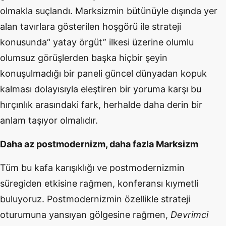
olmakla suçlandı. Marksizmin bütünüyle dışında yer
alan tavırlara g
ö
sterilen hoşg
ö
rü ile strateji
konusunda
“
yatay
ö
rgüt” ilkesi üzerine olumlu
olumsuz g
ö
rüşlerden başka hiçbir şeyin
konuşulmadığı bir paneli gü
ncel d
ünyadan kopuk
kalması dolayısıyla eleştiren bir yoruma karşı bu
hırçınlık arasındaki fark, herhalde daha derin bir
anlam taşıyor olmalıdır.
Daha az postmodernizm, daha fazla Marksizm
Tüm bu kafa karışıklığı ve postmodernizmin
süregiden etkisine rağmen, konferansı kıymetli
buluyoruz. Postmodernizmin
ö
zellikle strateji
oturumuna yansıyan g
ö
lgesine rağ
men,
Devrimci