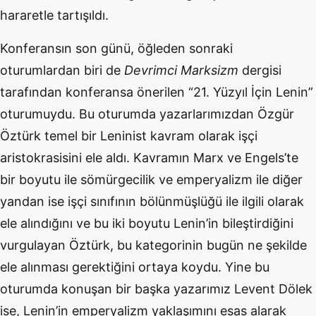
hararetle tartışıldı.
Konferansın son günü, öğleden sonraki
oturumlardan biri de
Devrimci Marksizm
dergisi
tarafından konferansa
ö
nerilen
“
21. Yüzyıl İç
in Lenin
”
oturumuydu. Bu oturumda yazarlarımızdan Özgür
Öztürk temel bir Leninist kavram olarak işçi
aristokrasisini ele aldı. Kavramın Marx ve Engels
’
te
bir boyutu ile s
ö
mürgecilik ve emperyalizm ile diğer
yandan ise işçi sınıfının b
ö
lünmüşlüğü ile ilgili olarak
ele alındığını ve bu iki boyutu Lenin
’
in bileştirdiğini
vurgulayan Öztürk, bu kategorinin bugü
n ne
şekilde
ele alınması gerektiğini ortaya koydu. Yine bu
oturumda konuşan bir başka yazarımı
z Levent D
ö
lek
ise, Lenin
’
in emperyalizm yaklaşımını esas alarak