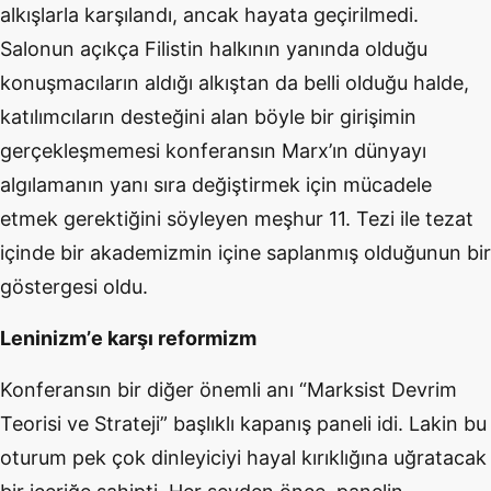
alkışlarla karşılandı, ancak hayata geçirilmedi.
Salonun açıkça Filistin halkının yanında olduğu
konuş
mac
ıları
n ald
ığı
alk
ıştan da belli olduğu halde,
katılımcıları
n deste
ğini alan b
ö
yle bir girişimin
gerçekleşmemesi konferansı
n Marx
’ı
n d
ünyayı
alg
ılamanın yanı sı
ra de
ğiştirmek için mücadele
etmek gerektiğini s
ö
yleyen meşhur 11. Tezi ile tezat
içinde bir akademizmin içine saplanmış olduğunun bir
g
ö
stergesi oldu.
Leninizm
’
e karşı reformizm
Konferansın bir diğer
ö
nemli anı “Marksist Devrim
Teorisi ve Strateji” başlıklı kapanış paneli idi. Lakin bu
oturum pek çok dinleyiciyi hayal kırıklığına uğratacak