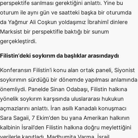
perspektife sarılması gerektiğini anlattı. Yine bu
oturum ile aynı gün ve saatteki başka bir oturumda
da Yağmur Ali Coşkun yoldaşımız İbrahimî dinlere
Marksist bir perspektifle baktığı bir sunum
gerçekleştirdi.
Filistin
’
deki soykırım da başlıklar arasındaydı
Konferansın Filistin
’
i konu alan ortak paneli, Siyonist
soykırımın sürdüğü bir d
ö
nemde yapılması anlamında
ö
nemliydi. Panelde Sinan Odabaşı, Filistin halkına
y
ö
nelik soykırım karşısında uluslararası hukukun
açmazlarını anlattı. İ
ran as
ıllı Kanadalı konuş
mac
ı
Sara Sagaii
, 7 Ekim
’
den bu yana Amerikan halkının
kalbinin İsrail
’
den Filistin halkı
na do
ğru meylettiğini
verilerle kanıtladı. Madhumita Varma, İsrail