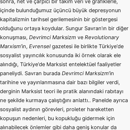
sonra, net ve çarpıcı bir takım veri ve grafiklerle,
içinde bulunduğumuz üçüncü büyük depresyonun
kapitalizmin tarihsel gerilemesinin bir g
ö
stergesi
olduğunu ortaya koydular. Sungur Savran’ın bir diğer
konuş
mas
ı,
Devrimci Marksizm
ve
Revolutionary
Marxism
’
in,
Evrensel
gazetesi ile birlikte Türkiye
’
de
sosyalist yayıncılık konusunda iki
ö
rnek olarak ele
alındığı, Türkiye
’
de Marksist entelektüel faaliyetler
paneliydi. Savran burada
Devrimci Marksizm
’
in
tarihine ve yayınlanmasına dair bazı bilgiler verdi,
derginin Marksist teori ile pratik alanındaki rabıtayı
ne şekilde kurmaya çalıştığını anlattı.. Panelde ayrıca
sosyalist aydının g
ö
revleri, proleter hareketten
kopuşun nedenleri, bu kopukluğu gidermek iç
in
al
ınabilecek
ö
nlemler gibi daha geniş konular da