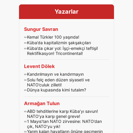
Yazarlar
Sungur Savran
Kemal Türkler 100 yaşında!
Küba’da kapitalizmin şakşakçıları
Küba’da çıkar yol: İşçi-emekçi teftişi!
Rektifikasyon! Tricontinental!
Levent Dölek
Kandırılmayın ve kandırmayın
Solu felç eden düzen siyaseti ve
NATO’culuk zilleti!
Dünya kupasında kimi tutalım?
Armağan Tulun
ABD tehditlerine karşı Küba’yı savun!
NATO’ya karşı genel greve!
1 Mayıs’tan NATO zirvesine: NATO’dan
çık, NATO’yu yık!
Yarım kalan hayatların önüne geçmenin