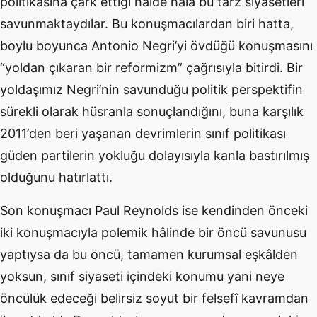
politikasına çark ettiği hâ
lde h
âlâ bu tarz siyasetleri
savunmaktaydılar. Bu konuş
mac
ılardan biri hatta,
boylu boyunca Antonio Negri
’
yi
ö
vd
üğü konuş
mas
ını
“yoldan çıkaran bir reformizm” çağrısıyla bitirdi. Bir
yoldaşımız Negri
’
nin savunduğu politik perspektifin
sürekli olarak hüsranla sonuçlandığını, buna karşılık
2011
’
den beri yaşanan devrimlerin sınıf politikası
güden partilerin yokluğu dolayısıyla kanla bastırılmış
olduğunu
hat
ırlattı.
Son konuş
mac
ı Paul Reynolds ise kendinden
ö
nceki
iki konuş
mac
ıyla polemik hâlinde bir
ö
ncü savunusu
yaptıysa da bu
ö
ncü, tamamen kurumsal eşkâlden
yoksun, sınıf siyaseti içindeki konumu yani neye
ö
ncülük edeceği belirsiz soyut bir felsefî kavramdan