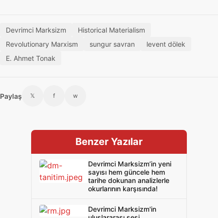
Devrimci Marksizm
Historical Materialism
Revolutionary Marxism
sungur savran
levent dölek
E. Ahmet Tonak
Paylaş
𝕏
f
w
Benzer Yazılar
Devrimci Marksizm’in yeni
sayısı hem güncele hem
tarihe dokunan analizlerle
okurlarının karşısında!
Devrimci Marksizm'in
uluslararası sesi