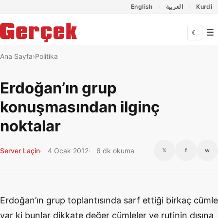
Dil Linkleri
İçeriğe geç
Navigasyonu atla
English
العربية
Kurdî
☰
☾
Ana Sayfa
Politika
Erdoğan’ın grup
konuşmasından ilginç
noktalar
Server Laçin
4 Ocak 2012
6 dk okuma
𝕏
f
w
Erdoğan’ın grup toplantısında sarf ettiği birkaç cümle
var ki bunlar dikkate değer cümleler ve rutinin dışına