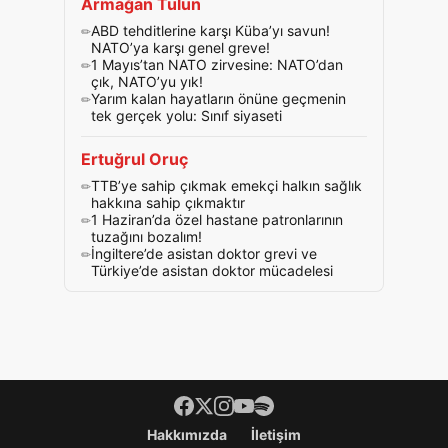
Armağan Tulun
ABD tehditlerine karşı Küba’yı savun!
NATO’ya karşı genel greve!
1 Mayıs’tan NATO zirvesine: NATO’dan
çık, NATO’yu yık!
Yarım kalan hayatların önüne geçmenin
tek gerçek yolu: Sınıf siyaseti
Ertuğrul Oruç
TTB’ye sahip çıkmak emekçi halkın sağlık
hakkına sahip çıkmaktır
1 Haziran’da özel hastane patronlarının
tuzağını bozalım!
İngiltere’de asistan doktor grevi ve
Türkiye’de asistan doktor mücadelesi
Footer menü
Hakkımızda
İletişim