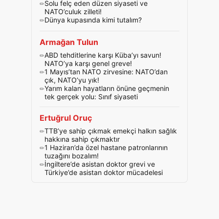
Solu felç eden düzen siyaseti ve
NATO’culuk zilleti!
Dünya kupasında kimi tutalım?
Armağan Tulun
ABD tehditlerine karşı Küba’yı savun!
NATO’ya karşı genel greve!
1 Mayıs’tan NATO zirvesine: NATO’dan
çık, NATO’yu yık!
Yarım kalan hayatların önüne geçmenin
tek gerçek yolu: Sınıf siyaseti
Ertuğrul Oruç
TTB’ye sahip çıkmak emekçi halkın sağlık
hakkına sahip çıkmaktır
1 Haziran’da özel hastane patronlarının
tuzağını bozalım!
İngiltere’de asistan doktor grevi ve
Türkiye’de asistan doktor mücadelesi