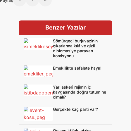
Paylaş
Benzer Yazılar
Sömürgeci burjuvazinin
çıkarlarına kılıf ve gizli
diplomasiye paravan
komisyonu
Emeklilikte sefalete hayır!
Yarı askerî rejimin iç
kavgasında doğru tutum ne
olmalı?
Gerçekte kaç parti var?
Onların ittifakı bizim