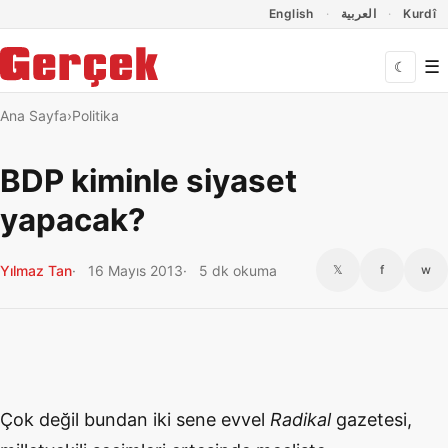
Dil Linkleri
İçeriğe geç
Navigasyonu atla
English
العربية
Kurdî
☰
☾
Ana Sayfa
Politika
BDP kiminle siyaset
yapacak?
Yılmaz Tan
16 Mayıs 2013
5 dk okuma
𝕏
f
w
Çok değil bundan iki sene evvel
Radikal
gazetesi,