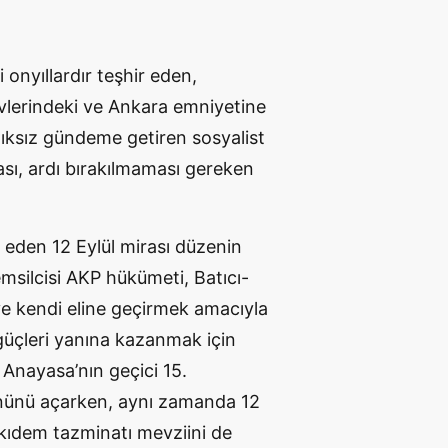
i onyıllardır teşhir eden,
vlerindeki ve Ankara emniyetine
lıksız gündeme getiren sosyalist
vası, ardı bırakılmaması gereken
eden 12 Eylül mirası düzenin
temsilcisi AKP hükümeti, Batıcı-
 ve kendi eline geçirmek amacıyla
güçleri yanına kazanmak için
, Anayasa’nın geçici 15.
nünü açarken, aynı zamanda 12
n kıdem tazminatı mevziini de