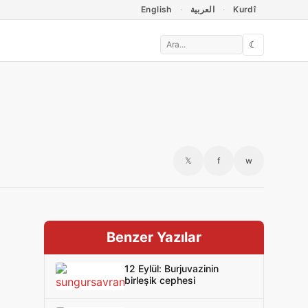
English
العربية
Kurdî
☾
𝕏
f
w
Benzer Yazılar
12 Eylül: Burjuvazinin
birleşik cephesi