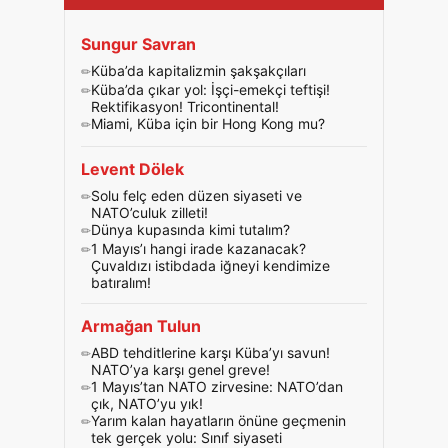
Sungur Savran
Küba’da kapitalizmin şakşakçıları
Küba’da çıkar yol: İşçi-emekçi teftişi!
Rektifikasyon! Tricontinental!
Miami, Küba için bir Hong Kong mu?
Levent Dölek
Solu felç eden düzen siyaseti ve
NATO’culuk zilleti!
Dünya kupasında kimi tutalım?
1 Mayıs’ı hangi irade kazanacak?
Çuvaldızı istibdada iğneyi kendimize
batıralım!
Armağan Tulun
ABD tehditlerine karşı Küba’yı savun!
NATO’ya karşı genel greve!
1 Mayıs’tan NATO zirvesine: NATO’dan
çık, NATO’yu yık!
Yarım kalan hayatların önüne geçmenin
tek gerçek yolu: Sınıf siyaseti