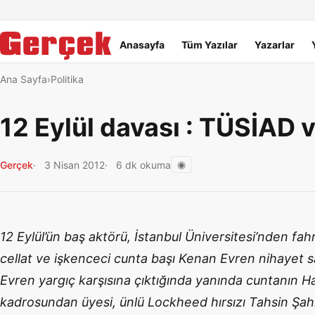
Dil Linkleri
İçeriğe geç
Navigasyonu atla
Ana menü
Anasayfa
Tüm Yazılar
Yazarlar
Ana Sayfa
Politika
12 Eylül davası : TÜSİAD v
◉
Gerçek
3 Nisan 2012
6 dk okuma
12 Eylül’ün baş aktörü, İstanbul Üniversitesi’nden fa
cellat ve işkenceci cunta başı Kenan Evren nihayet s
Evren yargıç karşısına çıktığında yanında cuntanın H
kadrosundan üyesi, ünlü Lockheed hırsızı Tahsin Şah