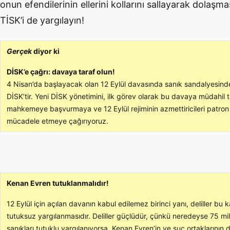
onun efendilerinin ellerini kollarını sallayarak dolaşm
TİSK’i de yargılayın!
Gerçek
diyor ki
DİSK’e çağrı: davaya taraf olun!
4 Nisan’da başlayacak olan 12 Eylül davasında sanık sandalyesind
DİSK’tir. Yeni DİSK yönetimini, ilk görev olarak bu davaya müdahil t
mahkemeye başvurmaya ve 12 Eylül rejiminin azmettiricileri patron 
mücadele etmeye çağırıyoruz.
Kenan Evren tutuklanmalıdır!
12 Eylül için açılan davanın kabul edilemez birinci yanı, deliller bu
tutuksuz yargılanmasıdır. Deliller güçlüdür, çünkü neredeyse 75 mi
sanıkları tutuklu yargılanıyorsa, Kenan Evren’in ve suç ortaklarının 