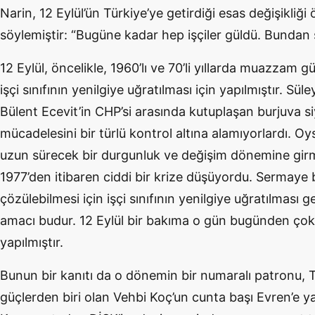
Narin, 12 Eylül’ün Türkiye’ye getirdiği esas değişikliğ
söylemiştir: “Bugüne kadar hep işçiler güldü. Bundan 
12 Eylül, öncelikle, 1960’lı ve 70’li yıllarda muazzam g
işçi sınıfının yenilgiye uğratılması için yapılmıştır. Sül
Bülent Ecevit’in CHP’si arasında kutuplaşan burjuva siya
mücadelesini bir türlü kontrol altına alamıyorlardı. Oy
uzun sürecek bir durgunluk ve değişim dönemine girmi
1977’den itibaren ciddi bir krize düşüyordu. Sermaye b
çözülebilmesi için işçi sınıfının yenilgiye uğratılması g
amacı budur. 12 Eylül bir bakıma o gün bugünden çok f
yapılmıştır.
Bunun bir kanıtı da o dönemin bir numaralı patronu, 
güçlerden biri olan Vehbi Koç’un cunta başı Evren’e 