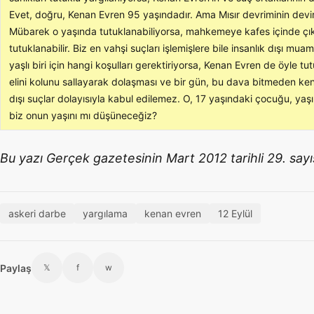
Evet, doğru, Kenan Evren 95 yaşındadır. Ama Mısır devriminin dev
Mübarek o yaşında tutuklanabiliyorsa, mahkemeye kafes içinde çıka
tutuklanabilir. Biz en vahşi suçları işlemişlere bile insanlık dışı m
yaşlı biri için hangi koşulları gerektiriyorsa, Kenan Evren de öyle tu
elini kolunu sallayarak dolaşması ve bir gün, bu dava bitmeden kend
dışı suçlar dolayısıyla kabul edilemez. O, 17 yaşındaki çocuğu, yaşı
biz onun yaşını mı düşüneceğiz?
Bu yazı Gerçek gazetesinin Mart 2012 tarihli 29. sayı
askeri darbe
yargılama
kenan evren
12 Eylül
Paylaş
𝕏
f
w