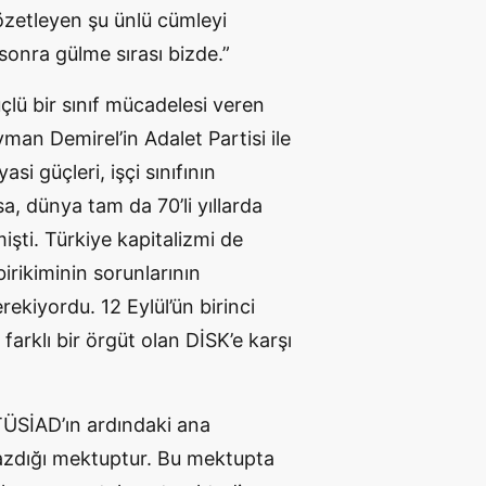
i özetleyen şu ünlü cümleyi
sonra gülme sırası bizde.”
üçlü bir sınıf mücadelesi veren
eyman Demirel’in Adalet Partisi ile
si güçleri, işçi sınıfının
sa, dünya tam da 70’li yıllarda
şti. Türkiye kapitalizmi de
irikiminin sorunlarının
erekiyordu. 12 Eylül’ün birinci
arklı bir örgüt olan DİSK’e karşı
TÜSİAD’ın ardındaki ana
yazdığı mektuptur. Bu mektupta