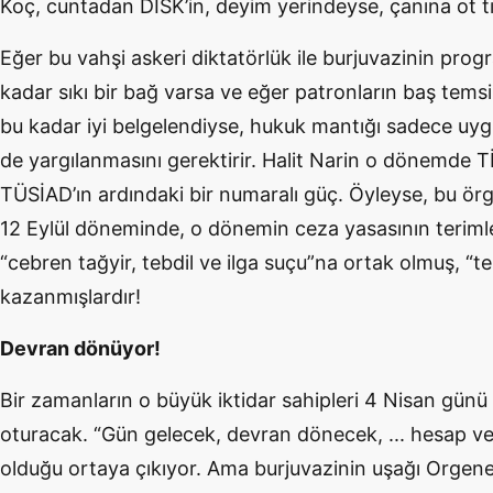
Koç, cuntadan DİSK’in, deyim yerindeyse, çanına ot t
Eğer bu vahşi askeri diktatörlük ile burjuvazinin pro
kadar sıkı bir bağ varsa ve eğer patronların baş temsil
bu kadar iyi belgelendiyse, hukuk mantığı sadece uygula
de yargılanmasını gerektirir. Halit Narin o dönemde Tİ
TÜSİAD’ın ardındaki bir numaralı güç. Öyleyse, bu örgü
12 Eylül döneminde, o dönemin ceza yasasının terimle
“cebren tağyir, tebdil ve ilga suçu”na ortak olmuş, “t
kazanmışlardır!
Devran dönüyor!
Bir zamanların o büyük iktidar sahipleri 4 Nisan günü
oturacak. “Gün gelecek, devran dönecek, ... hesap ve
olduğu ortaya çıkıyor. Ama burjuvazinin uşağı Orgene