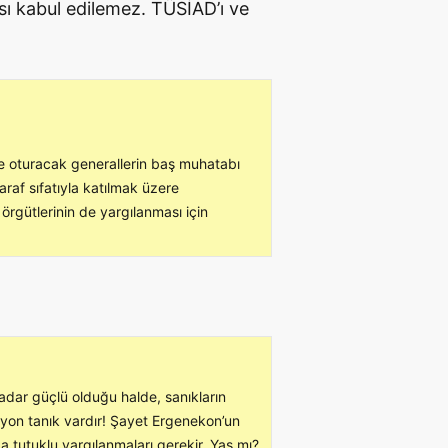
ası kabul edilemez. TÜSİAD’ı ve
e oturacak generallerin baş muhatabı
araf sıfatıyla katılmak üzere
örgütlerinin de yargılanması için
 kadar güçlü olduğu halde, sanıkların
lyon tanık vardır! Şayet Ergenekon’un
da tutuklu yargılanmaları gerekir. Yaş mı?