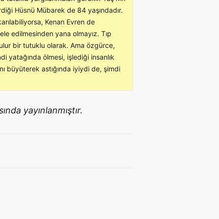
irdiği Hüsnü Mübarek de 84 yaşındadır.
rılabiliyorsa, Kenan Evren de
uamele edilmesinden yana olmayız. Tıp
tulur bir tutuklu olarak. Ama özgürce,
i yatağında ölmesi, işlediği insanlık
nı büyüterek astığında iyiydi de, şimdi
sında yayınlanmıştır.