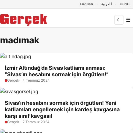
Dil Linkleri
İçeriğe geç
Navigasyonu atla
English
العربية
Kurdî
☰
☾
madımak
İzmir Altındağ’da Sivas katliamı anması:
“Sivas’ın hesabını sormak için örgütlen!”
Gerçek
4 Temmuz 2024
Sivas’ın hesabını sormak için örgütlen! Yeni
katliamları engellemek için kardeş kavgasına
karşı sınıf kavgası!
Gerçek
2 Temmuz 2024