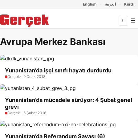
Dil Linkleri
İçeriğe geç
Navigasyonu atla
English
العربية
Kurdî
☰
☾
Avrupa Merkez Bankası
Yunanistan’da işçi sınıfı hayatı durdurdu
Gerçek
9 Ocak 2018
Yunanistan’da mücadele sürüyor: 4 Şubat genel
grevi
Gerçek
5 Şubat 2016
Yunanistan’da Referandum Savaşı (6)