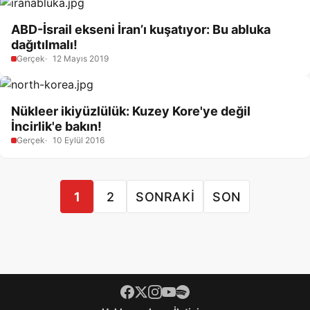
ABD-İsrail ekseni İran’ı kuşatıyor: Bu abluka
dağıtılmalı!
Gerçek
12 Mayıs 2019
Nükleer ikiyüzlülük: Kuzey Kore'ye değil
İncirlik'e bakın!
Gerçek
10 Eylül 2016
1
2
SONRAKI
SON
Footer menü