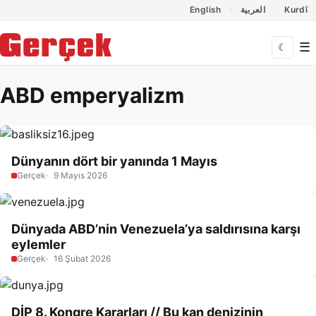
Dil Linkleri
İçeriğe geç
Navigasyonu atla
English
العربية
Kurdî
☰
☾
ABD emperyalizm
Dünyanın dört bir yanında 1 Mayıs
Gerçek
9 Mayıs 2026
Dünyada ABD’nin Venezuela’ya saldırısına karşı
eylemler
Gerçek
16 Şubat 2026
DİP 8. Kongre Kararları // Bu kan denizinin