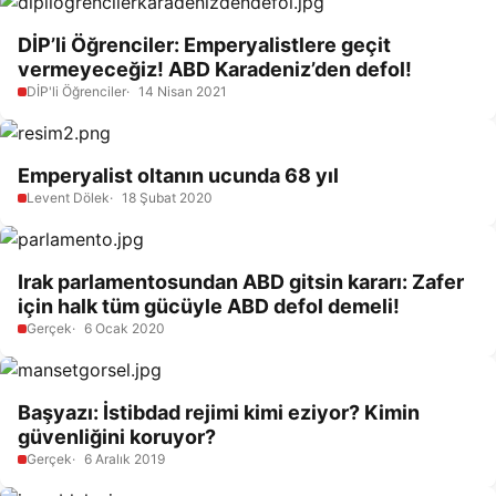
DİP’li Öğrenciler: Emperyalistlere geçit
vermeyeceğiz! ABD Karadeniz’den defol!
DİP'li Öğrenciler
14 Nisan 2021
Emperyalist oltanın ucunda 68 yıl
Levent Dölek
18 Şubat 2020
Irak parlamentosundan ABD gitsin kararı: Zafer
için halk tüm gücüyle ABD defol demeli!
Gerçek
6 Ocak 2020
Başyazı: İstibdad rejimi kimi eziyor? Kimin
güvenliğini koruyor?
Gerçek
6 Aralık 2019