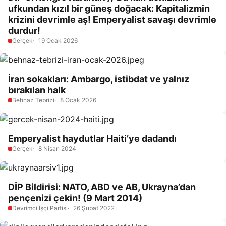
ufkundan kızıl bir güneş doğacak: Kapitalizmin
krizini devrimle aş! Emperyalist savaşı devrimle
durdur!
Gerçek
19 Ocak 2026
İran sokakları: Ambargo, istibdat ve yalnız
bırakılan halk
Behnaz Tebrizi
8 Ocak 2026
Emperyalist haydutlar Haiti’ye dadandı
Gerçek
8 Nisan 2024
DİP Bildirisi: NATO, ABD ve AB, Ukrayna’dan
pençenizi çekin! (9 Mart 2014)
Devrimci İşçi Partisi
26 Şubat 2022