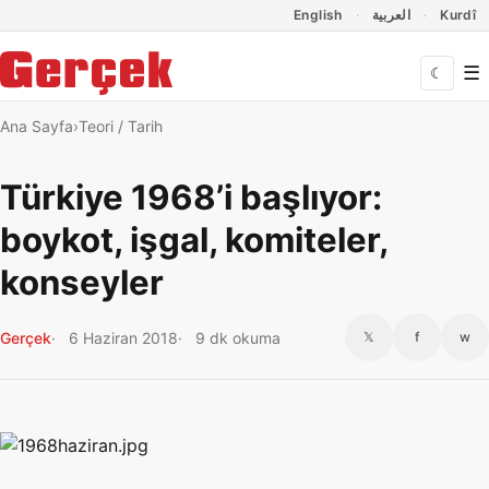
Dil Linkleri
İçeriğe geç
Navigasyonu atla
English
العربية
Kurdî
☰
☾
Ana Sayfa
Teori / Tarih
Türkiye 1968’i başlıyor:
boykot, işgal, komiteler,
konseyler
Gerçek
6 Haziran 2018
9 dk okuma
𝕏
f
w