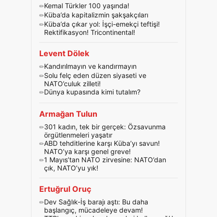
Kemal Türkler 100 yaşında!
Küba’da kapitalizmin şakşakçıları
Küba’da çıkar yol: İşçi-emekçi teftişi!
Rektifikasyon! Tricontinental!
Levent Dölek
Kandırılmayın ve kandırmayın
Solu felç eden düzen siyaseti ve
NATO’culuk zilleti!
Dünya kupasında kimi tutalım?
Armağan Tulun
301 kadın, tek bir gerçek: Özsavunma
örgütlenmeleri yaşatır
ABD tehditlerine karşı Küba’yı savun!
NATO’ya karşı genel greve!
1 Mayıs’tan NATO zirvesine: NATO’dan
çık, NATO’yu yık!
Ertuğrul Oruç
Dev Sağlık-İş barajı aştı: Bu daha
başlangıç, mücadeleye devam!