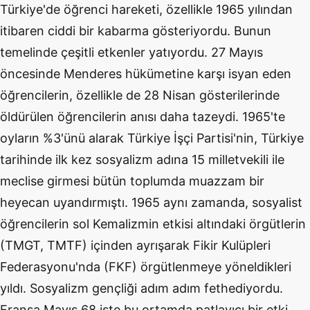
Türkiye'de öğrenci hareketi, özellikle 1965 yılından
itibaren ciddi bir kabarma gösteriyordu. Bunun
temelinde çeşitli etkenler yatıyordu. 27 Mayıs
öncesinde Menderes hükümetine karşı isyan eden
öğrencilerin, özellikle de 28 Nisan gösterilerinde
öldürülen öğrencilerin anısı daha tazeydi. 1965'te
oyların %3'ünü alarak Türkiye İşçi Partisi'nin, Türkiye
tarihinde ilk kez sosyalizm adına 15 milletvekili ile
meclise girmesi bütün toplumda muazzam bir
heyecan uyandırmıştı. 1965 aynı zamanda, sosyalist
öğrencilerin sol Kemalizmin etkisi altındaki örgütlerin
(TMGT, TMTF) içinden ayrışarak Fikir Kulüpleri
Federasyonu'nda (FKF) örgütlenmeye yöneldikleri
yıldı. Sosyalizm gençliği adım adım fethediyordu.
Fransa Mayıs 68 işte bu ortamda patlayıcı bir etki