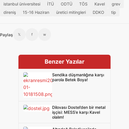
istanbul üniversitesi
İTÜ
ODTÜ
TÖS
Kavel
grev
direniş
15-16 Haziran
üretici mitingleri
DDKO
tip
Paylaş
𝕏
f
w
Benzer Yazılar
Sendika düşmanlığına karşı
parola Betek Boya!
Dilovası Dostel’den bir metal
işçisi: MESS’e karşı Kavel
olalım!