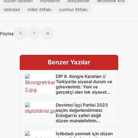
düzen siyaseti
muhalefet
sosyalistler
ekonomik kriz
istibdad
millet ittifakı
cumhur ittifakı
Paylaş
𝕏
f
w
Benzer Yazılar
DİP 8. Kongre Kararları //
Türkiye’de siyasal durum ve
görevlerimiz: Yeni ve
gerçekçi olan tek siyaset
devrimci sınıf siyasetidir
Devrimci İşçi Partisi 2023
seçim değerlendirmesi:
Erdoğan’ın zaferi değil
düzen muhalefetinin
sefaleti: Tek yol sınıf
siyaseti
İstibdadı yenmek için düzen