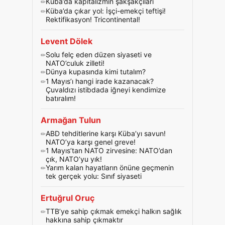
Küba’da kapitalizmin şakşakçıları
Küba’da çıkar yol: İşçi-emekçi teftişi!
Rektifikasyon! Tricontinental!
Levent Dölek
Solu felç eden düzen siyaseti ve
NATO’culuk zilleti!
Dünya kupasında kimi tutalım?
1 Mayıs’ı hangi irade kazanacak?
Çuvaldızı istibdada iğneyi kendimize
batıralım!
Armağan Tulun
ABD tehditlerine karşı Küba’yı savun!
NATO’ya karşı genel greve!
1 Mayıs’tan NATO zirvesine: NATO’dan
çık, NATO’yu yık!
Yarım kalan hayatların önüne geçmenin
tek gerçek yolu: Sınıf siyaseti
Ertuğrul Oruç
TTB’ye sahip çıkmak emekçi halkın sağlık
hakkına sahip çıkmaktır