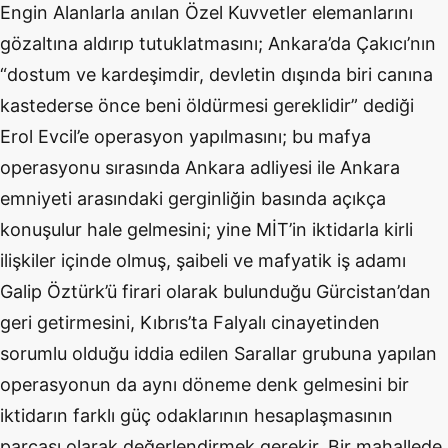
Engin Alanlarla anılan Özel Kuvvetler elemanlarını
gözaltına aldırıp tutuklatmasını; Ankara’da Çakıcı’nın
“
dostum ve kardeşimdir, devletin dışında biri canına
kastederse önce beni öldürmesi gereklidir” dediği
Erol Evcil’e operasyon yapılmasını; bu mafya
operasyonu sırasında Ankara adliyesi ile Ankara
emniyeti arasındaki gerginliğin basında açıkça
konuşulur hale gelmesini; yine MİT’in iktidarla kirli
ilişkiler içinde olmuş, şaibeli ve mafyatik iş adamı
Galip Öztürk’ü firari olarak bulunduğu Gürcistan’dan
geri getirmesini, Kıbrıs’ta Falyalı cinayetinden
sorumlu olduğu iddia edilen Sarallar grubuna yapılan
operasyonun da aynı döneme denk gelmesini bir
iktidarın farklı güç odaklarının hesaplaşmasının
parçası olarak değerlendirmek gerekir. Bir mahallede