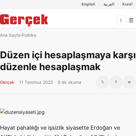
Dil Linkleri
İçeriğe geç
Navigasyonu atla
English
العربية
Kurdî
☰
☾
Ana Sayfa
Politika
Düzen içi hesaplaşmaya karşı
düzenle hesaplaşmak
Gerçek
11 Temmuz 2022
9 dk okuma
𝕏
f
w
Hayat pahalılığı ve işsizlik siyasette Erdoğan ve