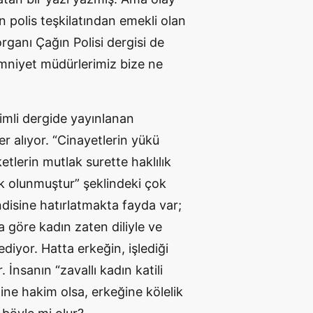
n polis teşkilatından emekli olan
ganı Çağın Polisi dergisi de
 emniyet müdürlerimiz bize ne
imli dergide yayınlanan
yer alıyor. “Cinayetlerin yükü
lerin mutlak surette haklılık
ık olunmuştur” şeklindeki çok
disine hatırlatmakta fayda var;
a göre kadın zaten diliyle ve
diyor. Hatta erkeğin, işlediği
İnsanın “zavallı kadın katili
line hakim olsa, erkeğine kölelik