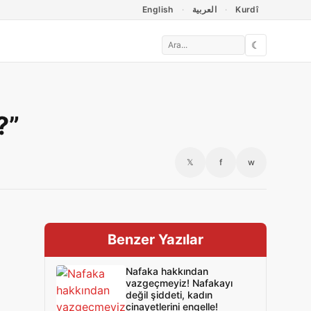
English
العربية
Kurdî
☾
?”
𝕏
f
w
Benzer Yazılar
Nafaka hakkından
vazgeçmeyiz! Nafakayı
değil şiddeti, kadın
cinayetlerini engelle!