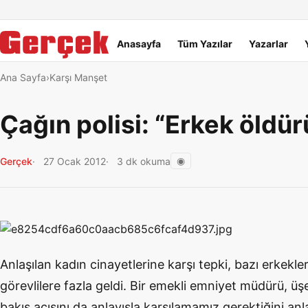
Dil Linkleri
İçeriğe geç
Navigasyonu atla
Ana menü
Anasayfa
Tüm Yazılar
Yazarlar
Ana Sayfa
Karşı Manşet
Çağın polisi: “Erkek öldür
◉
Gerçek
27 Ocak 2012
3 dk okuma
Anlaşılan kadın cinayetlerine karşı tepki, bazı erkekl
görevlilere fazla geldi. Bir emekli emniyet müdürü, ü
bakış açısını da anlayışla karşılamamız gerektiğini an