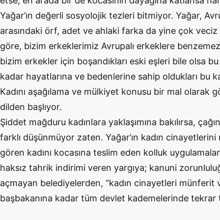
etse, eh arada bir de kocasının dayağına katlansa hal
Yağar’ın değerli sosyolojik tezleri bitmiyor. Yağar, A
arasındaki örf, adet ve ahlaki farka da yine çok veciz 
göre, bizim erkeklerimiz Avrupalı erkeklere benzemez
bizim erkekler için boşandıkları eski eşleri bile olsa
kadar hayatlarına ve bedenlerine sahip oldukları bu k
Kadını aşağılama ve mülkiyet konusu bir mal olarak 
dilden başlıyor.
Şiddet mağduru kadınlara yaklaşımına bakılırsa, çağın
farklı düşünmüyor zaten. Yağar’ın kadın cinayetlerini 
gören kadını kocasına teslim eden kolluk uygulamalar
haksız tahrik indirimi veren yargıya; kanuni zorunlul
açmayan belediyelerden, “kadın cinayetleri münferit 
başbakanına kadar tüm devlet kademelerinde tekrar t