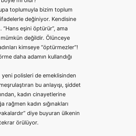
 böyle mi olur?
vrupa toplumuyla bizim toplum
ifadelerle değiniyor. Kendisine
. “Hans eşini öptürür”, ama
 bu mümkün değildir. Ölünceye
adınları kimseye “öptürmezler”!
görme daha adamın kullandığı
 yeni polisleri de emeklisinden
meşrulaştıran bu anlayışı, şiddet
ından, kadın cinayetlerine
uğa rağmen kadın sığınakları
vakalardır” diye buyuran ülkenin
ekrar örülüyor.