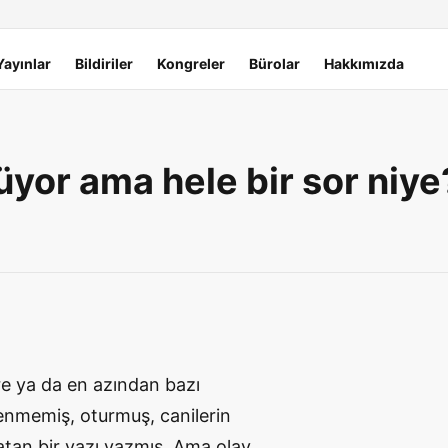
Yayınlar
Bildiriler
Kongreler
Bürolar
Hakkımızda
üyor ama hele bir sor niye
ere ya da en azından bazı
şenmemiş, oturmuş, canilerin
latan bir yazı yazmış. Ama olay