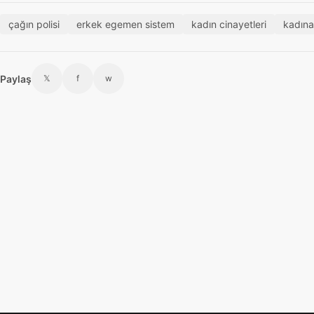
çağın polisi
erkek egemen sistem
kadın cinayetleri
kadına
Paylaş
𝕏
f
w