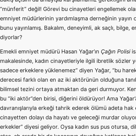
“münferit” değil! Görevi bu cinayetleri engellemek ola
emniyet müdürlerinin yardımlaşma derneğinin yayın or
bunu yayınlamış. Bakalım, deneyimli, ak saçlı, bilge,
diyorlar?
Emekli emniyet müdürü Hasan Yağar’ın
Çağın Polisi
is
makalesinde, kadın cinayetleriyle ilgili ibretlik sözler 
sadece erkeklere yüklenemez” diyen Yağar, “bu hareket
derecesi farklı olan en az iki aktörünün olduğuna tan
bilimsel tezini ortaya atmaktan da geri durmuyor. Ken
bu “iki aktör”den birisi, diğerini öldürüyor! Ama Yağar’
davranışlarıyla erkeği tahrik ederek ölümü adeta hak e
cinayetten dolayı da hayatı ve geleceği murdar oluyor. 
erkekler” diyesi geliyor. Oysa kadın sus pus otursa, di