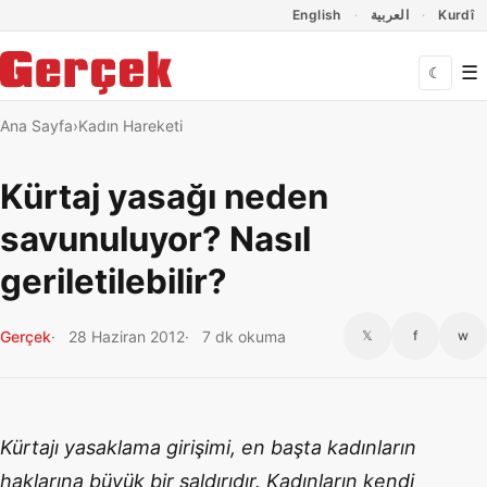
Dil Linkleri
İçeriğe geç
Navigasyonu atla
English
العربية
Kurdî
☰
☾
Ana Sayfa
Kadın Hareketi
Kürtaj yasağı neden
savunuluyor? Nasıl
geriletilebilir?
Gerçek
28 Haziran 2012
7 dk okuma
𝕏
f
w
Kürtajı yasaklama girişimi, en başta kadınların
haklarına büyük bir saldırıdır. Kadınların kendi