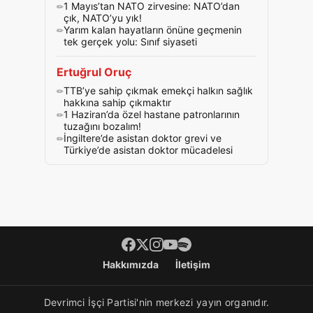
1 Mayıs’tan NATO zirvesine: NATO’dan
çık, NATO’yu yık!
Yarım kalan hayatların önüne geçmenin
tek gerçek yolu: Sınıf siyaseti
Ertuğrul Oruç
TTB’ye sahip çıkmak emekçi halkın sağlık
hakkına sahip çıkmaktır
1 Haziran’da özel hastane patronlarının
tuzağını bozalım!
İngiltere’de asistan doktor grevi ve
Türkiye’de asistan doktor mücadelesi
Footer menü
Hakkımızda
İletişim
Devrimci İşçi Partisi'nin merkezi yayın organıdır.