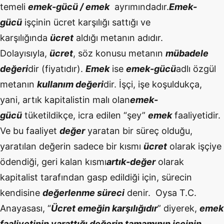
temeli
emek-gücü / emek
ayrımındadır.
Emek-
gücü
işçinin ücret karşılığı sattığı ve
karşılığında
ücret
aldığı metanın adıdır.
Dolayısıyla,
ücret
, söz konusu metanın
mübadele
değeri
dir (fiyatıdır).
Emek
ise
emek-gücü
adlı özgül
metanın
kullanım değeri
dir. İşçi, işe koşuldukça,
yani, artık kapitalistin malı olan
emek-
gücü
tüketildikçe, icra edilen “şey”
emek
faaliyetidir.
Ve bu faaliyet
değer
yaratan bir süreç olduğu,
yaratılan değerin sadece bir kısmı
ücret
olarak işçiye
ödendiği, geri kalan kısmı
artık-değer
olarak
kapitalist tarafından gasp edildiği için, sürecin
kendisine
değerlenme süreci
denir. Oysa T.C.
Anayasası, “
Ücret emeğin karşılığıdır
” diyerek,
emek
faaliyetinin yarattığı değerin tamamının işçinin