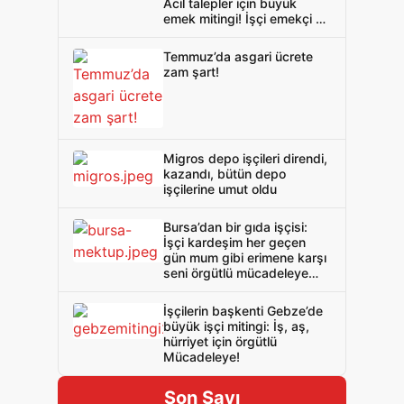
Acil talepler için büyük
emek mitingi! İşçi emekçi el
ele genel grev için
örgütlenmeye!
Temmuz’da asgari ücrete
zam şart!
Migros depo işçileri direndi,
kazandı, bütün depo
işçilerine umut oldu
Bursa’dan bir gıda işçisi:
İşçi kardeşim her geçen
gün mum gibi erimene karşı
seni örgütlü mücadeleye
davet ediyorum!
İşçilerin başkenti Gebze’de
büyük işçi mitingi: İş, aş,
hürriyet için örgütlü
Mücadeleye!
Son Sayı