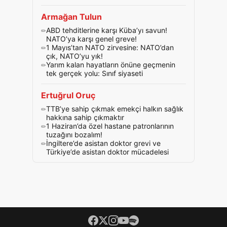
Armağan Tulun
ABD tehditlerine karşı Küba’yı savun!
NATO’ya karşı genel greve!
1 Mayıs’tan NATO zirvesine: NATO’dan
çık, NATO’yu yık!
Yarım kalan hayatların önüne geçmenin
tek gerçek yolu: Sınıf siyaseti
Ertuğrul Oruç
TTB’ye sahip çıkmak emekçi halkın sağlık
hakkına sahip çıkmaktır
1 Haziran’da özel hastane patronlarının
tuzağını bozalım!
İngiltere’de asistan doktor grevi ve
Türkiye’de asistan doktor mücadelesi