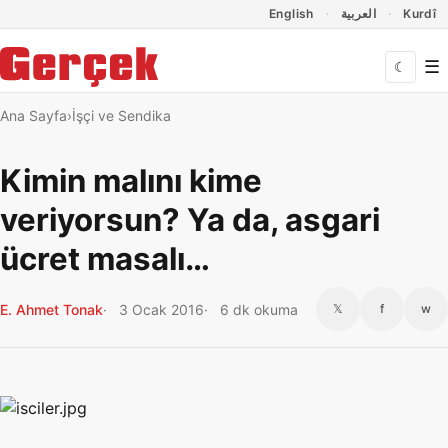
Dil Linkleri
İçeriğe geç
Navigasyonu atla
English
العربية
Kurdî
☰
☾
Ana Sayfa
İşçi ve Sendika
Kimin malını kime
veriyorsun? Ya da, asgari
ücret masalı…
E. Ahmet Tonak
3 Ocak 2016
6 dk okuma
𝕏
f
w