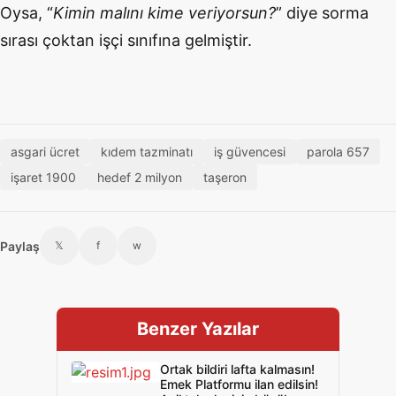
Oysa, “
Kimin malını kime veriyorsun?
” diye sorma
sırası çoktan işçi sınıfına gelmiştir.
asgari ücret
kıdem tazminatı
iş güvencesi
parola 657
işaret 1900
hedef 2 milyon
taşeron
Paylaş
𝕏
f
w
Benzer Yazılar
Ortak bildiri lafta kalmasın!
Emek Platformu ilan edilsin!