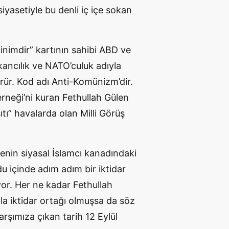
iyasetiyle bu denli iç içe sokan
kinimdir” kartının sahibi ABD ve
kancılık ve NATO’culuk adıyla
örür. Kod adı Anti-Komünizm’dir.
neği’ni kuran Fethullah Gülen
tı” havalarda olan Milli Görüş
nin siyasal İslamcı kanadındaki
du içinde adım adım bir iktidar
or. Her ne kadar Fethullah
la iktidar ortağı olmuşsa da söz
rşımıza çıkan tarih 12 Eylül