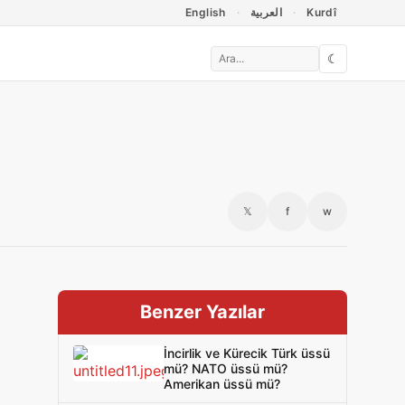
English
العربية
Kurdî
☾
𝕏
f
w
Benzer Yazılar
İncirlik ve Kürecik Türk üssü
mü? NATO üssü mü?
Amerikan üssü mü?