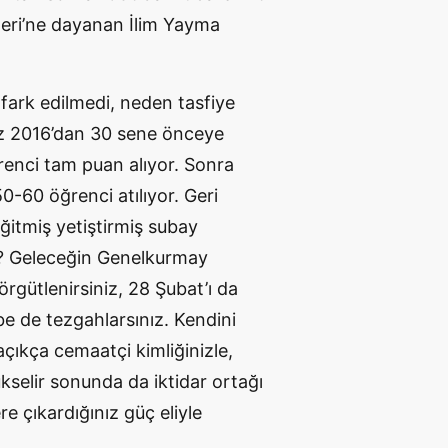
eri’ne dayanan İlim Yayma
 fark edilmedi, neden tasfiye
z 2016’dan 30 sene önceye
ğrenci tam puan alıyor. Sonra
0-60 öğrenci atılıyor. Geri
eğitmiş yetiştirmiş subay
m? Geleceğin Genelkurmay
rgütlenirsiniz, 28 Şubat’ı da
be de tezgahlarsınız. Kendini
açıkça cemaatçi kimliğinizle,
kselir sonunda da iktidar ortağı
re çıkardığınız güç eliyle