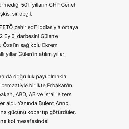
mediği 50’li yılların CHP Genel
kisi sır değil.
TÖ zehirledi” iddiasıyla ortaya
2 Eylül darbesini Gülen’e
u Özal’ın sağ kolu Ekrem
yıllar Gülen’in atılım yılları
ına da doğruluk payı olmakla
n cemaatiyle birlikte Erbakan’ın
akan, ABD, AB ve İsrail’le ters
er aldı. Yanında Bülent Arınç,
 ana gücünü kopartıp götürdüler.
 yine kol mesafesinde!