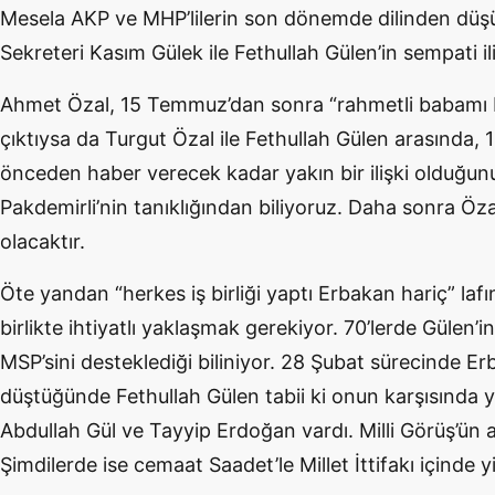
Mesela AKP ve MHP’lilerin son dönemde dilinden düşür
Sekreteri Kasım Gülek ile Fethullah Gülen’in sempati iliş
Ahmet Özal, 15 Temmuz’dan sonra “rahmetli babamı FE
çıktıysa da Turgut Özal ile Fethullah Gülen arasında, 1
önceden haber verecek kadar yakın bir ilişki olduğun
Pakdemirli’nin tanıklığından biliyoruz. Daha sonra Özallı 
olacaktır.
Öte yandan “herkes iş birliği yaptı Erbakan hariç” laf
birlikte ihtiyatlı yaklaşmak gerekiyor. 70’lerde Gülen’i
MSP’sini desteklediği biliniyor. 28 Şubat sürecinde Erb
düştüğünde Fethullah Gülen tabii ki onun karşısında y
Abdullah Gül ve Tayyip Erdoğan vardı. Milli Görüş’ün
Şimdilerde ise cemaat Saadet’le Millet İttifakı içinde