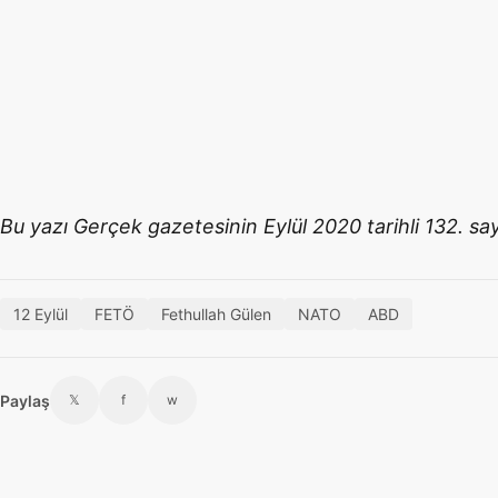
Bu yazı Gerçek gazetesinin Eylül 2020 tarihli 132. say
12 Eylül
FETÖ
Fethullah Gülen
NATO
ABD
Paylaş
𝕏
f
w