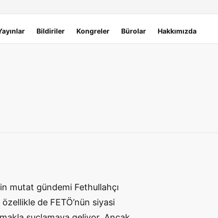
Yayınlar
Bildiriler
Kongreler
Bürolar
Hakkımızda
in mutat gündemi Fethullahçı
 özellikle de FETÖ’nün siyasi
lmakla suçlamaya geliyor. Ancak