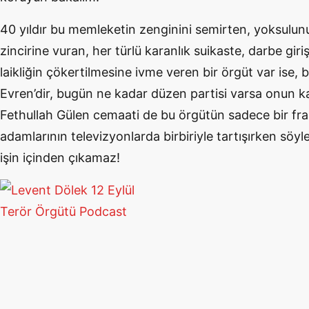
40 yıldır bu memleketin zenginini semirten, yoksulun
zincirine vuran, her türlü karanlık suikaste, darbe gir
laikliğin çökertilmesine ivme veren bir örgüt var ise, 
Evren’dir, bugün ne kadar düzen partisi varsa onun kan
Fethullah Gülen cemaati de bu örgütün sadece bir fr
adamlarının televizyonlarda birbiriyle tartışırken söyled
işin içinden çıkamaz!