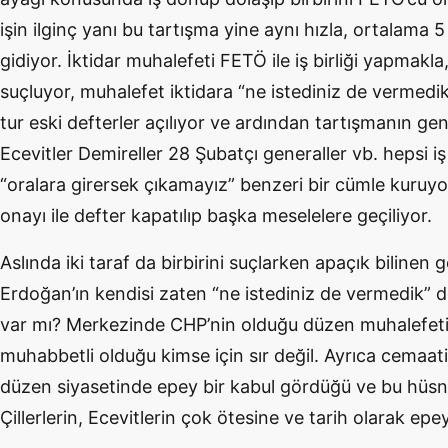
işin ilginç yanı bu tartışma yine aynı hızla, ortalama 
gidiyor. İktidar muhalefeti FETÖ ile iş birliği yapmak
suçluyor, muhalefet iktidara “ne istediniz de vermedik”
tur eski defterler açılıyor ve ardından tartışmanın genel
Ecevitler Demireller 28 Şubatçı generaller vb. hepsi iş
“oralara girersek çıkamayız” benzeri bir cümle kuruyo
onayı ile defter kapatılıp başka meselelere geçiliyor.
Aslında iki taraf da birbirini suçlarken apaçık bilinen
Erdoğan’ın kendisi zaten “ne istediniz de vermedik” d
var mı? Merkezinde CHP’nin olduğu düzen muhalefeti
muhabbetli olduğu kimse için sır değil. Ayrıca cemaati
düzen siyasetinde epey bir kabul gördüğü ve bu hüsn
Çillerlerin, Ecevitlerin çok ötesine ve tarih olarak epe