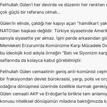
Fethullah Gülen’i her devirde ve düzenin her renkten s
çok güçlü bir referans olmalı…
Gülen’in elinde, çaldığı her kapıyı açan “hamilikart ya
NATO’dan başkası değildir. Türkiye siyasetinde Ameri
sanıyla siyasette yer almaz. İşini perde arkasından g
Memleketi Erzurum’da Komünizme Karşı Mücadele Der
bu ideolojik kod adıyla örneğin “Batı ve Siyonizm karşı
saflarında da kolayca kabul görebilmiştir.
Fethullah Gülen cemaatinin geniş anti-komünist cephe
bir fraksiyondan devlet bürokrasisi, yargı, polis ve or
odağına dönüşmesi üzerinde özellikle durmak gerekiy
Gülen cemaati AKP ve Erdoğan’la birlikte tam anlamıy
konusu niteliksel dönüşümün miladına baktığımızda ka