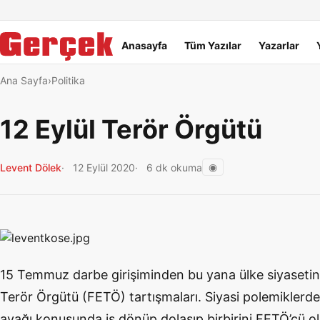
Dil Linkleri
İçeriğe geç
Navigasyonu atla
Ana menü
Anasayfa
Tüm Yazılar
Yazarlar
Ana Sayfa
Politika
12 Eylül Terör Örgütü
◉
Levent Dölek
12 Eylül 2020
6 dk okuma
15 Temmuz darbe girişiminden bu yana ülke siyasetin
Terör Örgütü (FETÖ) tartışmaları. Siyasi polemiklerde
ayağı konusunda iş dönüp dolaşıp birbirini FETÖ’cü o