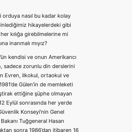
i orduya nasıl bu kadar kolay
dinlediğimiz hikayelerdeki gibi
her kılığa girebilmelerine mi
na inanmalı mıyız?
ül’ün kendisi ve onun Amerikancı
, sadece zorunlu din derslerini
n Evren, ilkokul, ortaokul ve
 1981’de Gülen’in de memleketi
ştirak ettiğine şüphe olmayan
 12 Eylül sonrasında her yerde
 Güvenlik Konseyi’nin Genel
im Bakanı Tuğgeneral Hasan
ktan sonra 1986’dan itibaren 16