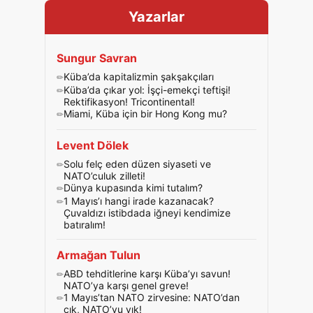
Yazarlar
Sungur Savran
Küba’da kapitalizmin şakşakçıları
Küba’da çıkar yol: İşçi-emekçi teftişi!
Rektifikasyon! Tricontinental!
Miami, Küba için bir Hong Kong mu?
Levent Dölek
Solu felç eden düzen siyaseti ve
NATO’culuk zilleti!
Dünya kupasında kimi tutalım?
1 Mayıs’ı hangi irade kazanacak?
Çuvaldızı istibdada iğneyi kendimize
batıralım!
Armağan Tulun
ABD tehditlerine karşı Küba’yı savun!
NATO’ya karşı genel greve!
1 Mayıs’tan NATO zirvesine: NATO’dan
çık, NATO’yu yık!