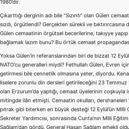
1980’dir.
Çıkarttığı derginin adı bile “
Sızıntı
” olan Gülen cemaat
sızdı, örgütlendi? Gerçekten sürekli ve bıktırırcasına 
Gülen cemaatinin örgütsel becerilerine, takıyye yapıp 
bağlamak lazım bunu? Bu örtük cemaat propagandası
Yoksa Gülen’in referanslarından biri de bizzat 12 Eyl
NATO’cu generalleri miydi? Fethullah Gülen, Evren için
getirmesi bile cennetlik olmasına yeter, diyordu. Kena
liselere zorunlu din dersleri getirileceğini 23 Temmuz
olan Erzurum’da yaptığı, cemaat üyelerinin coşkuyla i
mitingde ilân etmişti. Cemaatin okulları, dershaneleri
pıtrak gibi biterken en büyük desteği 12 Eylül’ün Milli
Sekreter Yardımcısı, sonrasında Cunta’nın Milli Eğit
Sağlam’dan gördü. General Hasan Sağlam emekli oldu