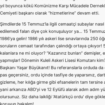
yıl boyunca kökü Komünizme Karşı Mücadele Dernekl
Cemiyeti başkanı olarak “hizmetlerine” devam etti.
Şimdilerde 15 Temmuz’la ilgili cemaatçi subaylar nasıl
edilemedi falan diye çok konuşuluyor ya… 15 Temmu
1986’ya gelin! 1986 yılı askeri lise sınavlarında 250 ö
soruların cemaat tarafından çalındığı ortaya çıkıyor! 5
kalanlara ne mi oluyor? “Kazanırız bunları” demişler, 
yapmışlar! Dönemin Kuleli Askeri Lisesi Komutanı ki
Başkanı Yaşar Büyükanıt! Bu referanslarla orduda da ö
pas geçersiniz, ordu içinde tasfiye de yaparsınız, dar
gizleme, her kılığa girme gibi efsanelerin tam tersine 
yani arkanıza ABD’yi ve 12 Eylül’ü alarak adım adım yü
olursunuz. Siz daha laikliği 'Atatürkçü ordu' diye gökle
koruyun bakalım!