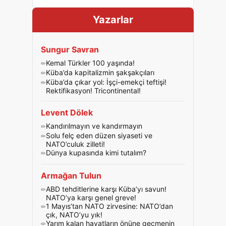
Yazarlar
Sungur Savran
Kemal Türkler 100 yaşında!
Küba’da kapitalizmin şakşakçıları
Küba’da çıkar yol: İşçi-emekçi teftişi!
Rektifikasyon! Tricontinental!
Levent Dölek
Kandırılmayın ve kandırmayın
Solu felç eden düzen siyaseti ve
NATO’culuk zilleti!
Dünya kupasında kimi tutalım?
Armağan Tulun
ABD tehditlerine karşı Küba’yı savun!
NATO’ya karşı genel greve!
1 Mayıs’tan NATO zirvesine: NATO’dan
çık, NATO’yu yık!
Yarım kalan hayatların önüne geçmenin