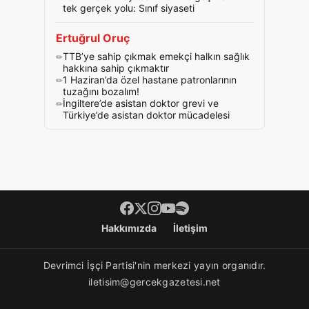
tek gerçek yolu: Sınıf siyaseti
Ertuğrul Oruç
TTB’ye sahip çıkmak emekçi halkın sağlık
hakkına sahip çıkmaktır
1 Haziran’da özel hastane patronlarının
tuzağını bozalım!
İngiltere’de asistan doktor grevi ve
Türkiye’de asistan doktor mücadelesi
Footer menü
Hakkımızda
İletişim
Devrimci İşçi Partisi'nin merkezi yayın organıdır.
iletisim@gercekgazetesi.net