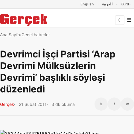
Dil Linkleri
İçeriğe geç
Navigasyonu atla
English
العربية
Kurdî
☰
☾
Ana Sayfa
Genel haberler
Devrimci İşçi Partisi ‘Arap
Devrimi Mülksüzlerin
Devrimi’ başlıklı söyleşi
düzenledi
Gerçek
21 Şubat 2011
3 dk okuma
𝕏
f
w