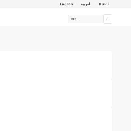
English
العربية
Kurdî
☾