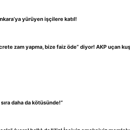
kara’ya yürüyen işçilere katıl!
 ücrete zam yapma, bize faiz öde” diyor! AKP uçan ku
i sıra daha da kötüsünde!”