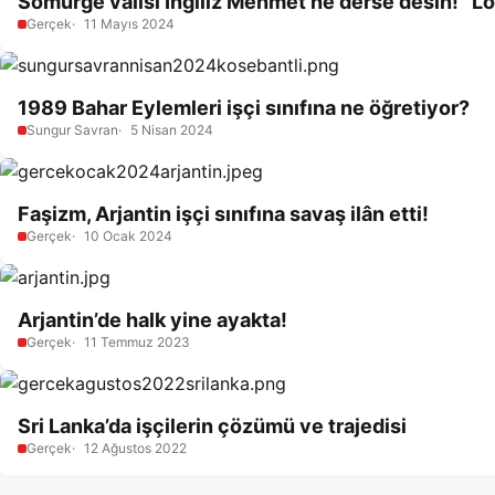
Sömürge valisi İngiliz Mehmet ne derse desin! “Loc
Gerçek
11 Mayıs 2024
1989 Bahar Eylemleri işçi sınıfına ne öğretiyor?
Sungur Savran
5 Nisan 2024
Faşizm, Arjantin işçi sınıfına savaş ilân etti!
Gerçek
10 Ocak 2024
Arjantin’de halk yine ayakta!
Gerçek
11 Temmuz 2023
Sri Lanka’da işçilerin çözümü ve trajedisi
Gerçek
12 Ağustos 2022