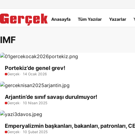
Dil Linkleri
İçeriğe geç
Navigasyonu atla
Ana menü
Anasayfa
Tüm Yazılar
Yazarlar
IMF
Portekiz’de genel grev!
Gerçek
14 Ocak 2026
Arjantin’de sınıf savaşı durulmuyor!
Gerçek
10 Nisan 2025
Emperyalizmin başkanları, bakanları, patronları, CEO’
Gerçek
10 Şubat 2025