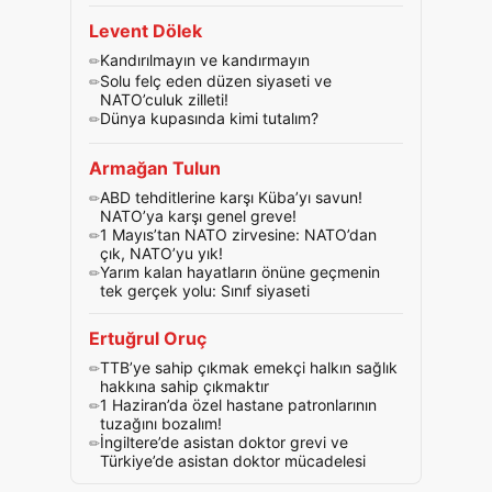
Levent Dölek
Kandırılmayın ve kandırmayın
Solu felç eden düzen siyaseti ve
NATO’culuk zilleti!
Dünya kupasında kimi tutalım?
Armağan Tulun
ABD tehditlerine karşı Küba’yı savun!
NATO’ya karşı genel greve!
1 Mayıs’tan NATO zirvesine: NATO’dan
çık, NATO’yu yık!
Yarım kalan hayatların önüne geçmenin
tek gerçek yolu: Sınıf siyaseti
Ertuğrul Oruç
TTB’ye sahip çıkmak emekçi halkın sağlık
hakkına sahip çıkmaktır
1 Haziran’da özel hastane patronlarının
tuzağını bozalım!
İngiltere’de asistan doktor grevi ve
Türkiye’de asistan doktor mücadelesi