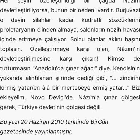
Her şeyin özelleştirildiği bir çağda Nâzım
devletleştiriliyorsa, bunun bir nedeni vardır. Burjuvazi
o devin silahlar kadar kudretli sözcüklerini
proletaryanın elinden almaya, salonların nezih havası
içinde eritmeye çalışıyor. Solcu olanlar aklını başını
toplasın. Özelleştirmeye karşı olan, Nâzım'ın
devletleştirilmesine karşı çıksın! Kimse de
tutturmasın "Anadolu'da çınar ağacı" diye. Kendisinin
yukarıda alıntılanan şiirinde dediği gibi, "... zincirini
kırmış yatar/en âlâ bir mertebeye ermiş yatar..." Biz
ekleyelim, Novo Deviçi'de. Nâzım'a çınar gölgesi
gerek, Türkiye devletinin gölgesi değil!
Bu yazı 20 Haziran 2010 tarihinde BirGün
gazetesinde yayınlanmıştır.