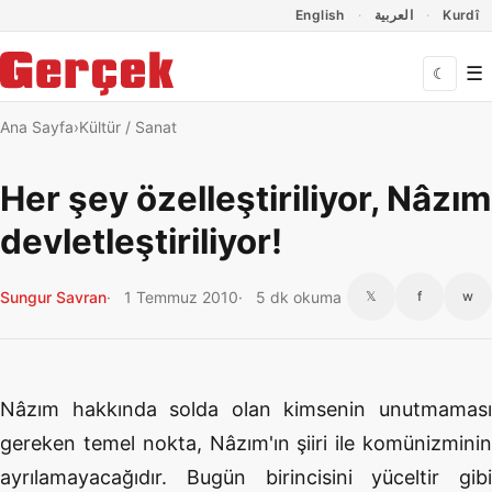
Dil Linkleri
İçeriğe geç
Navigasyonu atla
English
العربية
Kurdî
☰
☾
Ana Sayfa
Kültür / Sanat
Her şey özelleştiriliyor, Nâzım
devletleştiriliyor!
Sungur Savran
1 Temmuz 2010
5 dk okuma
𝕏
f
w
Nâzım hakkında solda olan kimsenin unutmaması
gereken temel nokta, Nâzım'ın şiiri ile komünizminin
ayrılamayacağıdır. Bugün birincisini yüceltir gibi