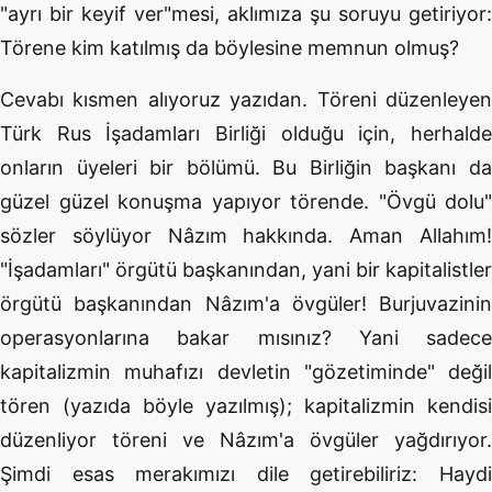
"ayrı bir keyif ver"mesi, aklımıza şu soruyu getiriyor:
Törene kim katılmış da böylesine memnun olmuş?
Cevabı kısmen alıyoruz yazıdan. Töreni düzenleyen
Türk Rus İşadamları Birliği olduğu için, herhalde
onların üyeleri bir bölümü. Bu Birliğin başkanı da
güzel güzel konuşma yapıyor törende. "Övgü dolu"
sözler söylüyor Nâzım hakkında. Aman Allahım!
"İşadamları" örgütü başkanından, yani bir kapitalistler
örgütü başkanından Nâzım'a övgüler! Burjuvazinin
operasyonlarına bakar mısınız? Yani sadece
kapitalizmin muhafızı devletin "gözetiminde" değil
tören (yazıda böyle yazılmış); kapitalizmin kendisi
düzenliyor töreni ve Nâzım'a övgüler yağdırıyor.
Şimdi esas merakımızı dile getirebiliriz: Haydi