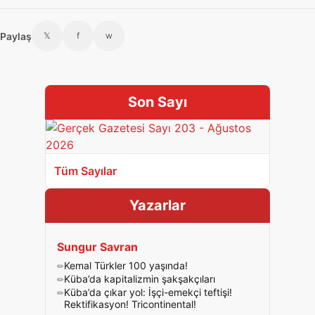
Paylaş
𝕏
f
w
Son Sayı
Tüm Sayılar
Yazarlar
Sungur Savran
Kemal Türkler 100 yaşında!
Küba’da kapitalizmin şakşakçıları
Küba’da çıkar yol: İşçi-emekçi teftişi!
Rektifikasyon! Tricontinental!