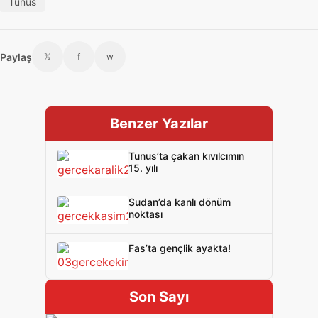
Tunus
Paylaş
𝕏
f
w
Benzer Yazılar
Tunus’ta çakan kıvılcımın
15. yılı
Sudan’da kanlı dönüm
noktası
Fas’ta gençlik ayakta!
Son Sayı