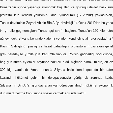
Buazizi’nin içinde yaşadığı ekonomik koşulları ve gördüğü devlet baskısını
protesto için kendini yakışının ikinci yıldönümü (17 Aralık) yaklaşırken,
Tunus devriminin Zeynel Abidin Bin Ali’yi devirdiği 14 Ocak 2011’den bu yana
iki yıl bile geçmemişken Tunus işçi sınıfı, başkent Tunus’un 120 kilometre
güneyindeki Silyana kentinde kaderini yeniden kendi eline almaya başladı. 27
Kasım Salı günü işsizliği ve hayat pahalılığını protesto için başlayan genel
grev neredeyse yüzde yüz katılımla yapıldı. Polisin gaddarlığı sonucunda,
beş gün süren eylemler boyunca bazıları ciddi biçimde olmak üzere, en az
300 kişi yaralandı. Ama sonunda Silyana halkı kendi çapında bir zafer
kazandı: hükümet şehrin bir delegasyonuyla görüşmek zorunda kaldı.
Silyana’nın Bin Ali’si gibi davranan vali görevden alındı, hükümet ekonomik
durumu düzeltme konusunda sözler vermek zorunda kaldı!