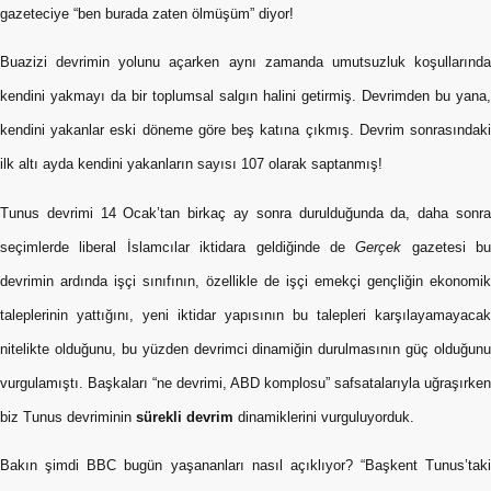
gazeteciye “ben burada zaten ölmüşüm” diyor!
Buazizi devrimin yolunu açarken aynı zamanda umutsuzluk koşullarında
kendini yakmayı da bir toplumsal salgın halini getirmiş. Devrimden bu yana,
kendini yakanlar eski döneme göre beş katına çıkmış. Devrim sonrasındaki
ilk altı ayda kendini yakanların sayısı 107 olarak saptanmış!
Tunus devrimi 14 Ocak’tan birkaç ay sonra durulduğunda da, daha sonra
seçimlerde liberal İslamcılar iktidara geldiğinde de
Gerçek
gazetesi bu
devrimin ardında işçi sınıfının, özellikle de işçi emekçi gençliğin ekonomik
taleplerinin yattığını, yeni iktidar yapısının bu talepleri karşılayamayacak
nitelikte olduğunu, bu yüzden devrimci dinamiğin durulmasının güç olduğunu
vurgulamıştı. Başkaları “ne devrimi, ABD komplosu” safsatalarıyla uğraşırken
biz Tunus devriminin
sürekli devrim
dinamiklerini vurguluyorduk.
Bakın şimdi BBC bugün yaşananları nasıl açıklıyor? “Başkent Tunus’taki