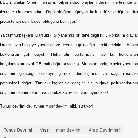
BBC muhabiri Sihem Hasayni, Silyana’daki olayların devrimin ertesinde bir
ilerleme olmamasından düş kırıklığına uğrayan halkın düzenlediği bir dizi
protestonun son ifadesi olduğunu belirtiyor.”
Ya cumhurbaşkanı Marzuki? “Silyana’mız bir tane değil ki… Korkarım olaylar
birden fazla bölgeye yayılabilir ve devrimin geleceğini tehdit edebilir… Halkın
beklentileri çok büyük. Hükümetin performansı ise bu beklentileri
karşılamaktan uzak.” El hak doğru söylemiş. Bir nokta hariç: olaylar yayılırsa
devrimin geleceği tehlikeye girmez, derinleşmesi ve sağlamlaşması
potansiyeli doğar! Tunuslu işçiler ve gençler siz burjuva politikacılarının
devrimin üzerine oturmasına kolay kolay izin vermeyecekler!
Tunus devrimi de, aynen Mısır devrimi gibi, sürüyor!
Tunus Devrimi
Mısır
mısır devrimi
Arap Devrimleri