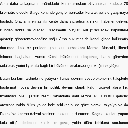
Ama daha anlaşmanın mürekkebi kurumamışken Silyana’dan sadece 20
kilometre ötedeki Bargu kentinde gençler barikatlar kurarak polisle çatışmaya
başladı. Olayların en az iki kente daha sıçradığına ilişkin haberler geliyor.
Bundan sonra ne olacağı, hükümetin olayları yatıştırabilecek kapasiteyi
gösterip gösteremeyeceğine bağlı. Ama hükümet de kendi içinde bölünmüş
durumda. Laik bir partiden gelen cumhurbaşkanı Monsef Marzuki, liberal
İslamcı başbakan Hamid Cibali hükümetini eleştiriyor, hatta görevden
çekilerek yerini liyakate bağlı bir hükümet bırakması gerektiğini söylüyor!
Bütün bunların ardında ne yatıyor? Tunus devrimi sosyo-ekonomik taleplerle
başlamıştı; oysa devrim bir politik devrim olarak kaldı. Sosyal alana hiç
uzanmadı bile. İşsizlik resmi rakamlarla dahi yüzde 18. Tunuslu gençler
arasında yolda ölüm ya da iade tehlikesini de göze alarak İtalya’ya ya da
Fransa’ya kaçma özlemi yeniden canlanmış durumda. Kaçma planları yapan
kolu attığı jiletlerden kesik bir genç, yolda ölüm tehlikesi sorulunca