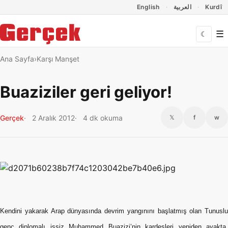
Dil Linkleri
İçeriğe geç
Navigasyonu atla
English
العربية
Kurdî
☰
☾
Ana Sayfa
Karşı Manşet
Buaziziler geri geliyor!
Gerçek
2 Aralık 2012
4 dk okuma
𝕏
f
w
Kendini yakarak Arap dünyasında devrim yangınını başlatmış olan Tunuslu
genç diplomalı işsiz Muhammed Buazizi’nin kardeşleri yeniden ayakta.