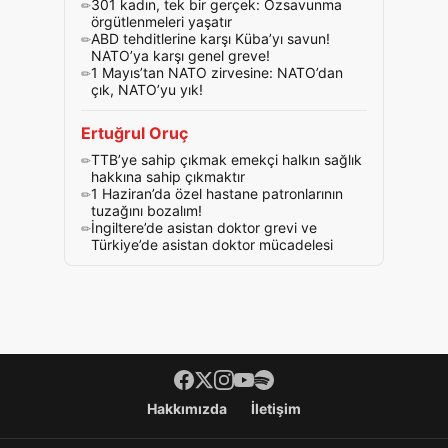
301 kadın, tek bir gerçek: Özsavunma
örgütlenmeleri yaşatır
ABD tehditlerine karşı Küba’yı savun!
NATO’ya karşı genel greve!
1 Mayıs’tan NATO zirvesine: NATO’dan
çık, NATO’yu yık!
Ertuğrul Oruç
TTB’ye sahip çıkmak emekçi halkın sağlık
hakkına sahip çıkmaktır
1 Haziran’da özel hastane patronlarının
tuzağını bozalım!
İngiltere’de asistan doktor grevi ve
Türkiye’de asistan doktor mücadelesi
Footer menü
Hakkımızda
İletişim