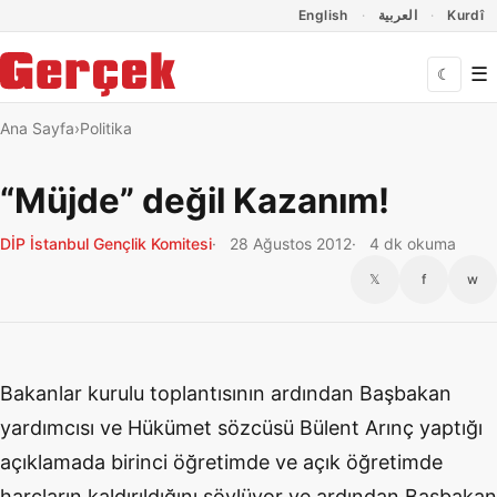
Dil Linkleri
İçeriğe geç
Navigasyonu atla
English
العربية
Kurdî
☰
☾
Ana Sayfa
Politika
“Müjde” değil Kazanım!
DİP İstanbul Gençlik Komitesi
28 Ağustos 2012
4 dk okuma
𝕏
f
w
Bakanlar kurulu toplantısının ardından Başbakan
yardımcısı ve Hükümet sözcüsü Bülent Arınç yaptığı
açıklamada birinci öğretimde ve açık öğretimde
harçların kaldırıldığını söylüyor ve ardından Başbakan