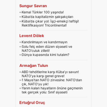
Sungur Savran
Kemal Türkler 100 yaşında!
Küba’da kapitalizmin şakşakçıları
Küba’da çıkar yol: İşçi-emekçi teftişi!
Rektifikasyon! Tricontinental!
Levent Dölek
Kandırılmayın ve kandırmayın
Solu felç eden düzen siyaseti ve
NATO’culuk zilleti!
Dünya kupasında kimi tutalım?
Armağan Tulun
ABD tehditlerine karşı Küba’yı savun!
NATO’ya karşı genel greve!
1 Mayıs’tan NATO zirvesine: NATO’dan
çık, NATO’yu yık!
Yarım kalan hayatların önüne geçmenin
tek gerçek yolu: Sınıf siyaseti
Ertuğrul Oruç