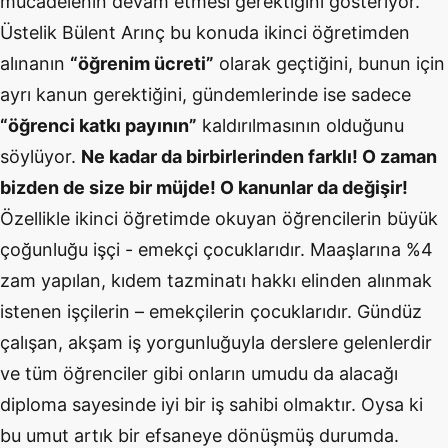
mücadelenin devam etmesi gerektiğini gösteriyor.
Üstelik Bülent Arınç bu konuda ikinci öğretimden
alınanın
“öğrenim ücreti”
olarak geçtiğini, bunun için
ayrı kanun gerektiğini, gündemlerinde ise sadece
“öğrenci katkı payının”
kaldırılmasının olduğunu
söylüyor.
Ne kadar da birbirlerinden farklı! O zaman
bizden de size bir müjde! O kanunlar da değişir!
Özellikle ikinci öğretimde okuyan öğrencilerin büyük
çoğunluğu işçi - emekçi çocuklarıdır. Maaşlarına %4
zam yapılan, kıdem tazminatı hakkı elinden alınmak
istenen işçilerin – emekçilerin çocuklarıdır. Gündüz
çalışan, akşam iş yorgunluğuyla derslere gelenlerdir
ve tüm öğrenciler gibi onların umudu da alacağı
diploma sayesinde iyi bir iş sahibi olmaktır. Oysa ki
bu umut artık bir efsaneye dönüşmüş durumda.