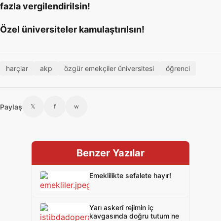
fazla vergilendirilsin!
Özel üniversiteler kamulaştırılsın!
harçlar
akp
özgür emekçiler üniversitesi
öğrenci
Paylaş
𝕏
f
w
Benzer Yazılar
Emeklilikte sefalete hayır!
Yarı askerî rejimin iç
kavgasında doğru tutum ne