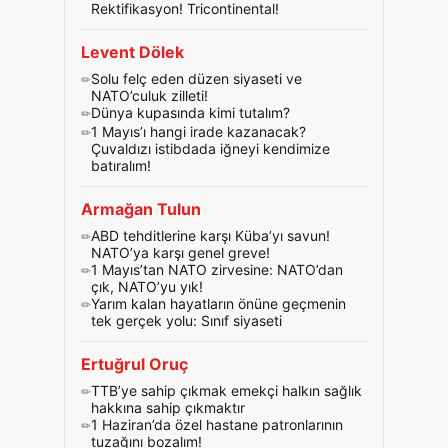
Rektifikasyon! Tricontinental!
Levent Dölek
Solu felç eden düzen siyaseti ve
NATO’culuk zilleti!
Dünya kupasında kimi tutalım?
1 Mayıs’ı hangi irade kazanacak?
Çuvaldızı istibdada iğneyi kendimize
batıralım!
Armağan Tulun
ABD tehditlerine karşı Küba’yı savun!
NATO’ya karşı genel greve!
1 Mayıs’tan NATO zirvesine: NATO’dan
çık, NATO’yu yık!
Yarım kalan hayatların önüne geçmenin
tek gerçek yolu: Sınıf siyaseti
Ertuğrul Oruç
TTB’ye sahip çıkmak emekçi halkın sağlık
hakkına sahip çıkmaktır
1 Haziran’da özel hastane patronlarının
tuzağını bozalım!