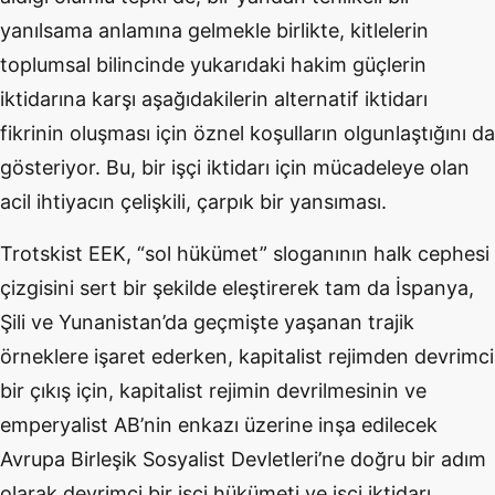
yanılsama anlamına gelmekle birlikte, kitlelerin
toplumsal bilincinde yukarıdaki hakim güçlerin
iktidarına karşı aşağıdakilerin alternatif iktidarı
fikrinin oluşması için öznel koşulların olgunlaştığını da
gösteriyor. Bu, bir işçi iktidarı için mücadeleye olan
acil ihtiyacın çelişkili, çarpık bir yansıması.
Trotskist EEK, “sol hükümet” sloganının halk cephesi
çizgisini sert bir şekilde eleştirerek tam da İspanya,
Şili ve Yunanistan’da geçmişte yaşanan trajik
örneklere işaret ederken, kapitalist rejimden devrimci
bir çıkış için, kapitalist rejimin devrilmesinin ve
emperyalist AB’nin enkazı üzerine inşa edilecek
Avrupa Birleşik Sosyalist Devletleri’ne doğru bir adım
olarak devrimci bir işçi hükümeti ve işçi iktidarı