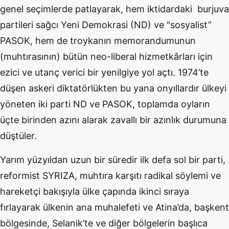
genel seçimlerde patlayarak, hem iktidardaki burjuva
partileri sağcı Yeni Demokrasi (ND) ve "sosyalist”
PASOK, hem de troykanın memorandumunun
(muhtırasının) bütün neo-liberal hizmetkârları için
ezici ve utanç verici bir yenilgiye yol açtı. 1974’te
düşen askeri diktatörlükten bu yana onyıllardır ülkeyi
yöneten iki parti ND ve PASOK, toplamda oyların
üçte birinden azını alarak zavallı bir azınlık durumuna
düştüler.
Yarım yüzyıldan uzun bir süredir ilk defa sol bir parti,
reformist SYRIZA, muhtıra karşıtı radikal söylemi ve
hareketçi bakışıyla ülke çapında ikinci sıraya
fırlayarak ülkenin ana muhalefeti ve Atina’da, başkent
bölgesinde, Selanik’te ve diğer bölgelerin başlıca