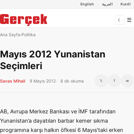
Dil Linkleri
İçeriğe geç
Navigasyonu atla
English
العربية
Kurdî
☰
☾
Ana Sayfa
Politika
Mayıs 2012 Yunanistan
Seçimleri
Savas Mihail
9 Mayıs 2012
8 dk okuma
𝕏
f
w
AB, Avrupa Merkez Bankası ve İMF tarafından
Yunanistan’a dayatılan barbar kemer sıkma
programına karşı halkın öfkesi 6 Mayıs'taki erken