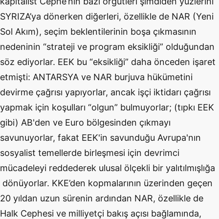
kapitalist Cephe’nin bazı örgütleri şimdiden yüzlerini
SYRIZA’ya dönerken diğerleri, özellikle de NAR (Yeni
Sol Akım), seçim beklentilerinin boşa çıkmasının
nedeninin “strateji ve program eksikliği” olduğundan
söz ediyorlar. EEK bu “eksikliği” daha önceden işaret
etmişti: ANTARSYA ve NAR burjuva hükümetini
devirme çağrısı yapıyorlar, ancak işçi iktidarı çağrısı
yapmak için koşulları “olgun” bulmuyorlar; (tıpkı EEK
gibi) AB'den ve Euro bölgesinden çıkmayı
savunuyorlar, fakat EEK'in savunduğu Avrupa'nın
sosyalist temellerde birleşmesi için devrimci
mücadeleyi reddederek ulusal ölçekli bir yalıtılmışlığa
dönüyorlar. KKE’den kopmalarının üzerinden geçen
20 yıldan uzun sürenin ardından NAR, özellikle de
Halk Cephesi ve milliyetçi bakış açısı bağlamında,