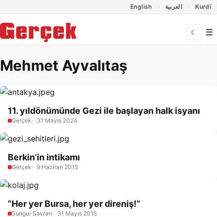
Dil Linkleri
İçeriğe geç
Navigasyonu atla
English
العربية
Kurdî
☰
☾
Mehmet Ayvalıtaş
11. yıldönümünde Gezi ile başlayan halk isyanı
Gerçek
31 Mayıs 2024
Berkin’in intikamı
Gerçek
9 Haziran 2015
“Her yer Bursa, her yer direniş!”
Sungur Savran
31 Mayıs 2015