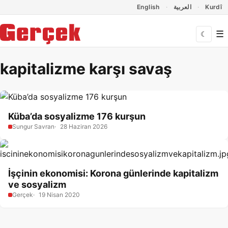
Dil Linkleri
İçeriğe geç
Navigasyonu atla
English
العربية
Kurdî
☰
☾
kapitalizme karşı savaş
Küba’da sosyalizme 176 kurşun
Sungur Savran
28 Haziran 2026
İşçinin ekonomisi: Korona günlerinde kapitalizm
ve sosyalizm
Gerçek
19 Nisan 2020