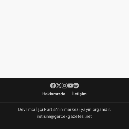
Footer menü
Hakkımızda
İletişim
Devrimci İşçi Partisi'nin merkezi yayın organıdır.
iletisim@gercekgazetesi.net