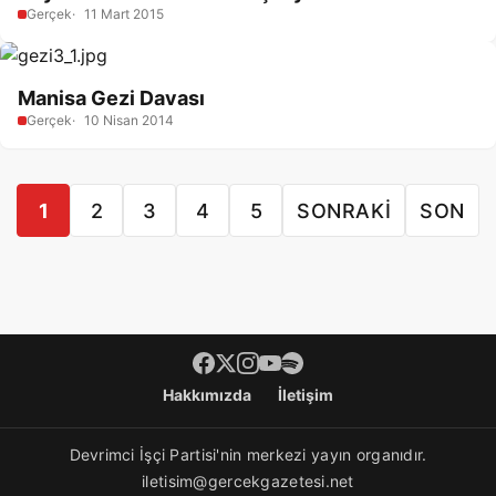
Gerçek
11 Mart 2015
Manisa Gezi Davası
Gerçek
10 Nisan 2014
1
2
3
4
5
SONRAKI
SON
Footer menü
Hakkımızda
İletişim
Devrimci İşçi Partisi'nin merkezi yayın organıdır.
iletisim@gercekgazetesi.net