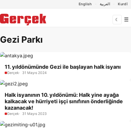
Dil Linkleri
İçeriğe geç
Navigasyonu atla
English
العربية
Kurdî
☰
☾
Gezi Parkı
11. yıldönümünde Gezi ile başlayan halk isyanı
Gerçek
31 Mayıs 2024
Halk isyanının 10. yıldönümü: Halk yine ayağa
kalkacak ve hürriyeti işçi sınıfının önderliğinde
kazanacak!
Gerçek
31 Mayıs 2023