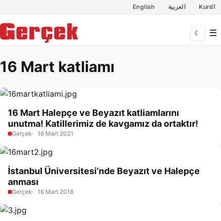
Dil Linkleri
İçeriğe geç
Navigasyonu atla
English
العربية
Kurdî
☰
☾
16 Mart katliamı
16 Mart Halepçe ve Beyazıt katliamlarını
unutma! Katillerimiz de kavgamız da ortaktır!
Gerçek
16 Mart 2021
İstanbul Üniversitesi’nde Beyazıt ve Halepçe
anması
Gerçek
16 Mart 2018