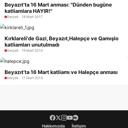
Beyazıt'ta 16 Mart anması: "Dünden bugüne
katliamlara HAYIR!"
Gerçek
18 Mart 2017
Kırklareli'de Gazi, Beyazıt,Halepçe ve Qamışlo
katliamları unutulmadı
Gerçek
19 Mart 2014
Beyazıt’ta 16 Mart katliamı ve Halepçe anması
Gerçek
17 Mart 2013
Footer menü
Hakkımızda
İletişim