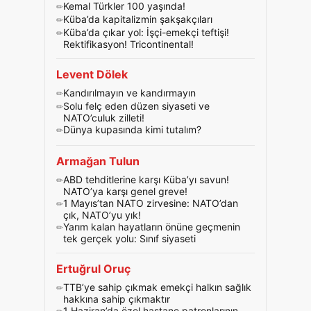
Kemal Türkler 100 yaşında!
Küba’da kapitalizmin şakşakçıları
Küba’da çıkar yol: İşçi-emekçi teftişi!
Rektifikasyon! Tricontinental!
Levent Dölek
Kandırılmayın ve kandırmayın
Solu felç eden düzen siyaseti ve
NATO’culuk zilleti!
Dünya kupasında kimi tutalım?
Armağan Tulun
ABD tehditlerine karşı Küba’yı savun!
NATO’ya karşı genel greve!
1 Mayıs’tan NATO zirvesine: NATO’dan
çık, NATO’yu yık!
Yarım kalan hayatların önüne geçmenin
tek gerçek yolu: Sınıf siyaseti
Ertuğrul Oruç
TTB’ye sahip çıkmak emekçi halkın sağlık
hakkına sahip çıkmaktır
1 Haziran’da özel hastane patronlarının