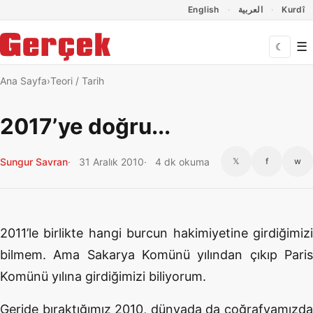
Dil Linkleri
İçeriğe geç
Navigasyonu atla
English
العربية
Kurdî
☰
☾
Ana Sayfa
Teori / Tarih
2017’ye doğru...
Sungur Savran
31 Aralık 2010
4 dk okuma
𝕏
f
w
2011’le birlikte hangi burcun hakimiyetine girdiğimizi
bilmem. Ama Sakarya Komünü yılından çıkıp Paris
Komünü yılına girdiğimizi biliyorum.
Geride bıraktığımız 2010, dünyada da coğrafyamızda