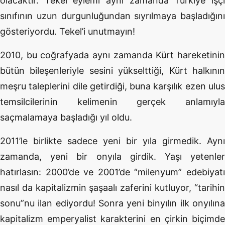
olacaktır. Tekel eylemi aynı zamanda Türkiye işçi
sınıfının uzun durgunluğundan sıyrılmaya başladığını
gösteriyordu. Tekel’i unutmayın!
2010, bu coğrafyada aynı zamanda Kürt hareketinin
bütün bileşenleriyle sesini yükselttiği, Kürt halkının
meşru taleplerini dile getirdiği, buna karşılık ezen ulus
temsilcilerinin kelimenin gerçek anlamıyla
saçmalamaya başladığı yıl oldu.
2011’le birlikte sadece yeni bir yıla girmedik. Aynı
zamanda, yeni bir onyıla girdik. Yaşı yetenler
hatırlasın: 2000’de ve 2001’de “milenyum” edebiyatı
nasıl da kapitalizmin şaşaalı zaferini kutluyor, “tarihin
sonu”nu ilan ediyordu! Sonra yeni binyılın ilk onyılına
kapitalizm emperyalist karakterini en çirkin biçimde